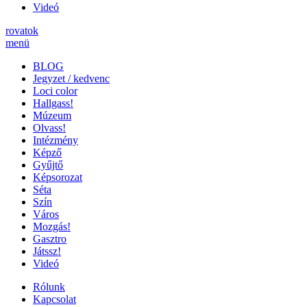
Videó
rovatok
menü
BLOG
Jegyzet / kedvenc
Loci color
Hallgass!
Múzeum
Olvass!
Intézmény
Képző
Gyűjtő
Képsorozat
Séta
Szín
Város
Mozgás!
Gasztro
Játssz!
Videó
Rólunk
Kapcsolat