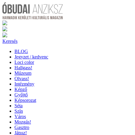
Keresés
BLOG
Jegyzet / kedvenc
Loci color
Hallgass!
Múzeum
Olvass!
Intézmény
Képző
Gyűjtő
Képsorozat
Séta
Szín
Város
Mozgás!
Gasztro
Játssz!