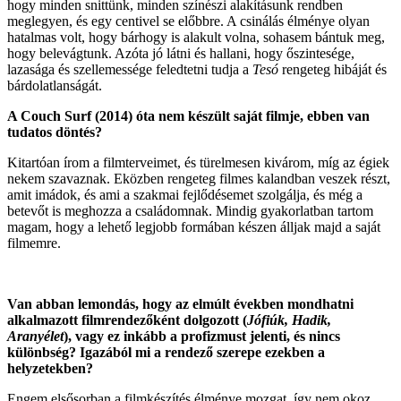
hogy minden snittünk, minden színészi alakításunk rendben
meglegyen, és egy centivel se előbbre. A csinálás élménye olyan
hatalmas volt, hogy bárhogy is alakult volna, sohasem bántuk meg,
hogy belevágtunk. Azóta jó látni és hallani, hogy őszintesége,
lazasága és szellemessége feledtetni tudja a
Tesó
rengeteg hibáját és
bárdolatlanságát.
A Couch Surf (2014) óta nem készült saját filmje, ebben van
tudatos döntés?
Kitartóan írom a filmterveimet, és türelmesen kivárom, míg az égiek
nekem szavaznak. Eközben rengeteg filmes kalandban veszek részt,
amit imádok, és ami a szakmai fejlődésemet szolgálja, és még a
betevőt is meghozza a családomnak. Mindig gyakorlatban tartom
magam, hogy a lehető legjobb formában készen álljak majd a saját
filmemre.
Van abban lemondás, hogy az elmúlt években mondhatni
alkalmazott filmrendezőként dolgozott (
Jófiúk, Hadik,
Aranyélet
), vagy ez inkább a profizmust jelenti, és nincs
különbség? Igazából mi a rendező szerepe ezekben a
helyzetekben?
Engem elsősorban a filmkészítés élménye mozgat, így nem okoz