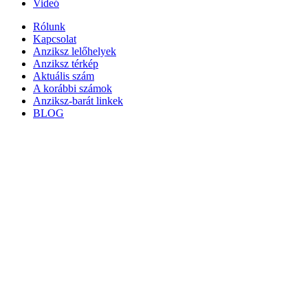
Videó
Rólunk
Kapcsolat
Anziksz lelőhelyek
Anziksz térkép
Aktuális szám
A korábbi számok
Anziksz-barát linkek
BLOG