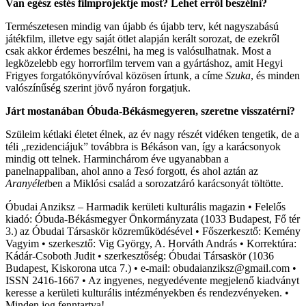
Van egész estés filmprojektje most? Lehet erről beszélni?
Természetesen mindig van újabb és újabb terv, két nagyszabású
játékfilm, illetve egy saját ötlet alapján kerált sorozat, de ezekről
csak akkor érdemes beszélni, ha meg is valósulhatnak. Most a
legközelebb egy horrorfilm tervem van a gyártáshoz, amit Hegyi
Frigyes forgatókönyvíróval közösen írtunk, a címe
Szuka
, és minden
valószínűség szerint jövő nyáron forgatjuk.
Járt mostanában Óbuda-Békásmegyeren, szeretne visszatérni?
Szüleim kétlaki életet élnek, az év nagy részét vidéken tengetik, de a
téli „rezidenciájuk” továbbra is Békáson van, így a karácsonyok
mindig ott telnek. Harminchárom éve ugyanabban a
panelnappaliban, ahol anno a
Tesó
forgott, és ahol aztán az
Aranyélet
ben a Miklósi család a sorozatzáró karácsonyát töltötte.
Óbudai Anziksz – Harmadik kerületi kulturális magazin • Felelős
kiadó: Óbuda-Békásmegyer Önkormányzata (1033 Budapest, Fő tér
3.) az Óbudai Társaskör közreműködésével • Főszerkesztő: Kemény
Vagyim • szerkesztő: Vig György, A. Horváth András • Korrektúra:
Kádár-Csoboth Judit • szerkesztőség: Óbudai Társaskör (1036
Budapest, Kiskorona utca 7.) • e-mail: obudaianziksz@gmail.com •
ISSN 2416-1667 • Az ingyenes, negyedévente megjelenő kiadványt
keresse a kerületi kulturális intézményekben és rendezvényeken. •
Minden jog fenntartva!