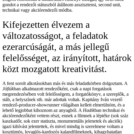
gondot a rendezői státuszból átállnom asszisztensi, second unit,
technikai vagy akciórendezői módba.
Kifejezetten élvezem a
változatosságot, a feladatok
ezerarcúságát, a más jellegű
felelősséget, az irányított, határok
közt mozgatott kreativitást.
A fent sorolt alkotásokban más és más feladatkörben dolgoztam. A
Jófiúk
ban alkalmazott rendezőként, csak a napi forgatások
megrendezésében volt felelősségem, a forgatókönyv, a szereplők, a
stáb, a helyszínek stb. már adottak voltak. Kapitány Iván vezető
rendező-producer-showrunner világában kellett elmerülnöm, és a
lehető legjobbat kihoznom az anyagból. A
Hadik
ban technikai és
akciórendezőként vettem részt, ennek a filmnek a léptéke (sok száz
kaszkadőr, sok ezer statiszta, monumentális jelenetek és akciók)
igazi kihívást jelentettek, és mivel mindig is szerelmese voltam a
kosztümös, lovaglós-kardozós kalandfilmeknek, kihagyhatatlan