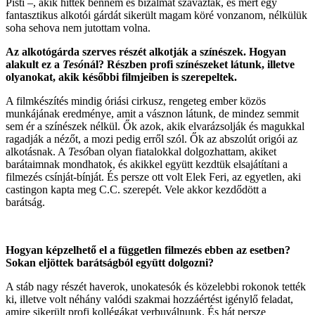
Pisti –, akik hittek bennem és bizalmat szavaztak, és mert egy
fantasztikus alkotói gárdát sikerült magam köré vonzanom, nélkülük
soha sehova nem jutottam volna.
Az alkotógárda szerves részét alkotják a színészek. Hogyan
alakult ez a
Tesó
nál? Részben profi színészeket látunk, illetve
olyanokat, akik későbbi filmjeiben is szerepeltek.
A filmkészítés mindig óriási cirkusz, rengeteg ember közös
munkájának eredménye, amit a vásznon látunk, de mindez semmit
sem ér a színészek nélkül. Ők azok, akik elvarázsolják és magukkal
ragadják a nézőt, a mozi pedig erről szól. Ők az abszolút origói az
alkotásnak. A
Tesó
ban olyan fiatalokkal dolgozhattam, akiket
barátaimnak mondhatok, és akikkel együtt kezdtük elsajátítani a
filmezés csínját-bínját. És persze ott volt Elek Feri, az egyetlen, aki
castingon kapta meg C.C. szerepét. Vele akkor kezdődött a
barátság.
Hogyan képzelhető el a független filmezés ebben az esetben?
Sokan eljöttek barátságból együtt dolgozni?
A stáb nagy részét haverok, unokatesók és közelebbi rokonok tették
ki, illetve volt néhány valódi szakmai hozzáértést igénylő feladat,
amire sikerült profi kollégákat verbuválnunk. És hát persze