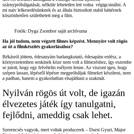
szárnypróbálgatását, nélküle lehetetlen lett volna végigcsinálni. A
mi naiv lelkesedésünknek és az általa biztosított stabil háttérnek
köszönhetően születhetett meg a film.
Fotók: Dyga Zsombor saját archívuma
Ha jól tudom, nem végzett filmes képzést. Mennyire volt rögös
az út a filmkészítés gyakorlásához?
Békásról jöttem, édesanyám barlangkutató, édesapám erdész, a
környezetemben senkinek köze nem volt a filmezéshez, így eszembe
se jutott, hogy egy felvételin esélyem lenne. Az viszont igen, hogy
szépen lassan, lépésről lépésre megpróbáljak filmeket készíteni, nem
a padban, hanem a gyakorlatban elsajátítani a szakmát.
Nyilván rögös út volt, de igazán
élvezetes játék így tanulgatni,
fejlődni, ameddig csak lehet.
Szerencsés vagyok, mert voltak producerek – Durst Gyuri, Major