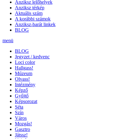
Anziksz lelőhelyek
Anziksz térkép
Aktuális szám
A korábbi számok
Anziksz-barát linkek
BLOG
menü
BLOG
Jegyzet / kedvenc
Loci color
Hallgass!
Múzeum
Olvass!
Intézmény
Képző
Gyűjtő
Képsorozat
Séta
Szín
Város
Mozgás!
Gasztro
Játssz!