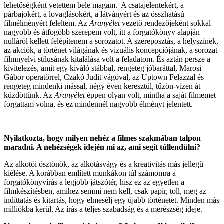
lehetőségként vetettem bele magam. A csatajelentekért, a
párbajokért, a lovaglásokért, a látványért és az összhatású
filmélményért feleltem. Az
Aranyélet
vezető rendezőjeként sokkal
nagyobb és átfogóbb szerepem volt, itt a forgatókönyv alapján
nulláról kellett felépítenem a sorozatot. A szereposztás, a helyszínek,
az akciók, a történet világának és vizuális koncepciójának, a sorozat
filmnyelvi stílusának kitalálása volt a feladatom. És aztán persze a
kivitelezés, amit egy kiváló stábbal, rengeteg jóbaráttal, Marosi
Gábor operatőrrel, Czakó Judit vágóval, az Uptown Felazzal és
rengeteg mindenki mással, négy éven keresztül, tűzön-vízen át
küzdöttünk. Az
Aranyélet
éppen olyan volt, mintha a saját filmemet
forgattam volna, és ez mindennél nagyobb élményt jelentett.
Nyilatkozta, hogy milyen nehéz a filmes szakmában talpon
maradni. A nehézségek idején mi az, ami segít túllendülni?
Az alkotói ösztönök, az alkotásvágy és a kreativitás más jellegű
kiélése. A korábban említett munkákon túl számomra a
forgatókönyvírás a legjobb játszótér, hisz ez az egyetlen a
filmkészítésben, amihez semmi nem kell, csak papír, toll, meg az
indíttatás és kitartás, hogy elmesélj egy újabb történetet. Minden más
milliókba kerül. Az írás a teljes szabadság és a merészség ideje.