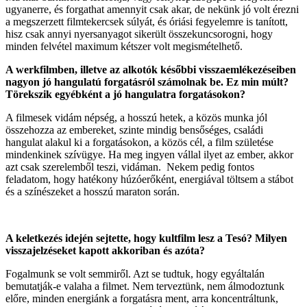
ugyanerre, és forgathat amennyit csak akar, de nekünk jó volt érezni
a megszerzett filmtekercsek súlyát, és óriási fegyelemre is tanított,
hisz csak annyi nyersanyagot sikerült összekuncsorogni, hogy
minden felvétel maximum kétszer volt megismételhető.
A werkfilmben, illetve az alkotók későbbi visszaemlékezéseiben
nagyon jó hangulatú forgatásról számolnak be. Ez min múlt?
Törekszik egyébként a jó hangulatra forgatásokon?
A filmesek vidám népség, a hosszú hetek, a közös munka jól
összehozza az embereket, szinte mindig bensőséges, családi
hangulat alakul ki a forgatásokon, a közös cél, a film születése
mindenkinek szívügye. Ha meg ingyen vállal ilyet az ember, akkor
azt csak szerelemből teszi, vidáman. Nekem pedig fontos
feladatom, hogy hatékony húzóerőként, energiával töltsem a stábot
és a színészeket a hosszú maraton során.
A keletkezés idején sejtette, hogy kultfilm lesz a Tesó? Milyen
visszajelzéseket kapott akkoriban és azóta?
Fogalmunk se volt semmiről. Azt se tudtuk, hogy egyáltalán
bemutatják-e valaha a filmet. Nem terveztünk, nem álmodoztunk
előre, minden energiánk a forgatásra ment, arra koncentráltunk,