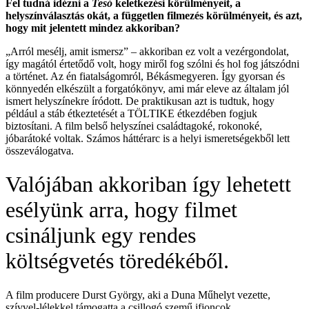
Fel tudná idézni a
Tesó
keletkezési körülményeit, a
helyszínválasztás okát, a független filmezés körülményeit, és azt,
hogy mit jelentett mindez akkoriban?
„Arról mesélj, amit ismersz” – akkoriban ez volt a vezérgondolat,
így magától értetődő volt, hogy miről fog szólni és hol fog játszódni
a történet. Az én fiatalságomról, Békásmegyeren. Így gyorsan és
könnyedén elkészült a forgatókönyv, ami már eleve az általam jól
ismert helyszínekre íródott. De praktikusan azt is tudtuk, hogy
például a stáb étkeztetését a TÖLTIKE étkezdében fogjuk
biztosítani. A film belső helyszínei családtagoké, rokonoké,
jóbarátoké voltak. Számos háttérarc is a helyi ismeretségekből lett
összeválogatva.
Valójában akkoriban így lehetett
esélyünk arra, hogy filmet
csináljunk egy rendes
költségvetés töredékéből.
A film producere Durst György, aki a Duna Műhelyt vezette,
szívvel-lélekkel támogatta a csillogó szemű ifjoncok