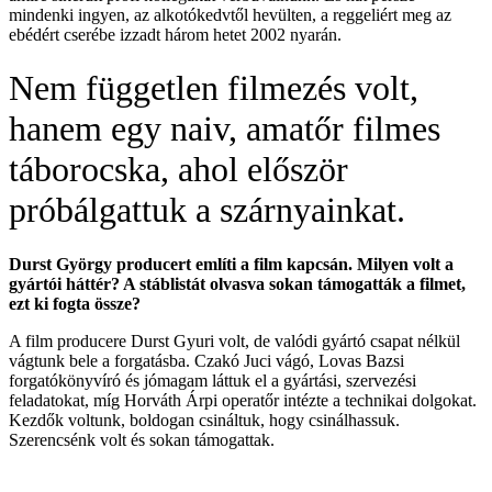
mindenki ingyen, az alkotókedvtől hevülten, a reggeliért meg az
ebédért cserébe izzadt három hetet 2002 nyarán.
Nem független filmezés volt,
hanem egy naiv, amatőr filmes
táborocska, ahol először
próbálgattuk a szárnyainkat.
Durst György producert említi a film kapcsán. Milyen volt a
gyártói háttér? A stáblistát olvasva sokan támogatták a filmet,
ezt ki fogta össze?
A film producere Durst Gyuri volt, de valódi gyártó csapat nélkül
vágtunk bele a forgatásba. Czakó Juci vágó, Lovas Bazsi
forgatókönyvíró és jómagam láttuk el a gyártási, szervezési
feladatokat, míg Horváth Árpi operatőr intézte a technikai dolgokat.
Kezdők voltunk, boldogan csináltuk, hogy csinálhassuk.
Szerencsénk volt és sokan támogattak.