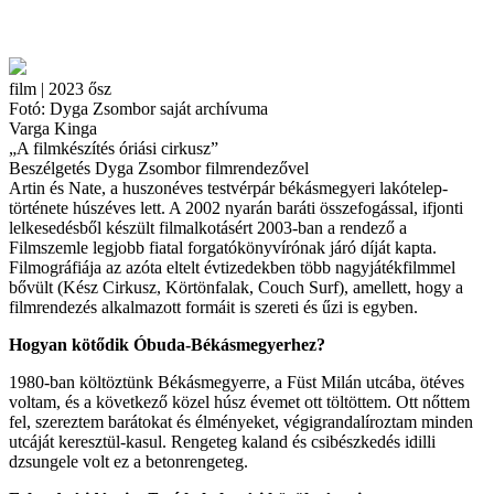
film | 2023 ősz
Fotó: Dyga Zsombor saját archívuma
Varga Kinga
„A filmkészítés óriási cirkusz”
Beszélgetés Dyga Zsombor filmrendezővel
Artin és Nate, a huszonéves testvérpár békásmegyeri lakótelep-
története húszéves lett. A 2002 nyarán baráti összefogással, ifjonti
lelkesedésből készült filmalkotásért 2003-ban a rendező a
Filmszemle legjobb fiatal forgatókönyvírónak járó díját kapta.
Filmográfiája az azóta eltelt évtizedekben több nagyjátékfilmmel
bővült (Kész Cirkusz, Körtönfalak, Couch Surf), amellett, hogy a
filmrendezés alkalmazott formáit is szereti és űzi is egyben.
Hogyan kötődik Óbuda-Békásmegyerhez?
1980-ban költöztünk Békásmegyerre, a Füst Milán utcába, ötéves
voltam, és a következő közel húsz évemet ott töltöttem. Ott nőttem
fel, szereztem barátokat és élményeket, végigrandalíroztam minden
utcáját keresztül-kasul. Rengeteg kaland és csibészkedés idilli
dzsungele volt ez a betonrengeteg.