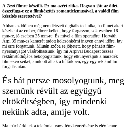
A
Tesó
filmre készült. Ez ma azért ritka. Hogyan jött az ötlet,
összefügg-e ez a filmkészítés romanticizmusával, a valódi film
készítés szeretetével?
Abban az időben még nem létezett digitális technika, ha filmet akart
készíteni az ember, filmre kellett, hogy forgasson, sok esetben 16
mm-re, jó esetben 35 mm-re. És mivel a film operatőre, Horváth
Árpi 35 mm-es kamerát tudott kölcsönkérni ingyen ennyi időre, így
mi erre forgattunk. Miután szóba se jöhetett, hogy pénzért film-
nyersanyagot vásárolhassunk, így mi Árpival Budapest összes
reklámstúdiójába bekopogtattunk, hogy elkunyeráljuk a maradék
filmtekercseiket, amik ott álltak a hűtőikben, egy-egy reklámfilm-
forgatás után.
És hát persze mosolyogtunk, meg
szemünk révült az együgyű
eltökéltségben, így mindenki
nekünk adta, amije volt.
Ma már bárkinek a telefonja, vagy fényképezőgépe is elég lenne