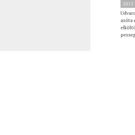
2015 
Udvaro
azóta 
elkölt
pezseg
Ez a weboldal sütiket használ. Az Uniós törvények értelmében 
Privacy & Cookies Policy
ÉN
AK
Close
2016/
Privacy Overview
Till A
This website uses cookies to improve your experience while yo
keresk
they are essential for the working of basic functionalities of
legutó
be stored in your browser only with your consent. You also ha
minden
Necessary