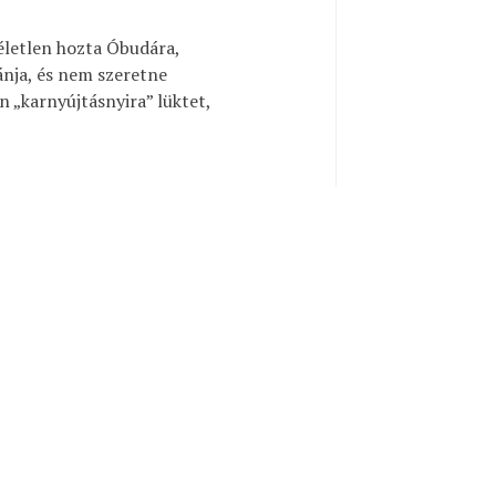
életlen hozta Óbudára,
ánja, és nem szeretne
 „karnyújtásnyira” lüktet,
lt.
Rendben
BBAT NEM
i megcsinálta a hazai
 are categorized as necessary are stored on your browser as
 Rendezőként is sikeres,
yze and understand how you use this website. These cookies will
regszemléken. Lehetőleg
some of these cookies may affect your browsing experience.
 jut.