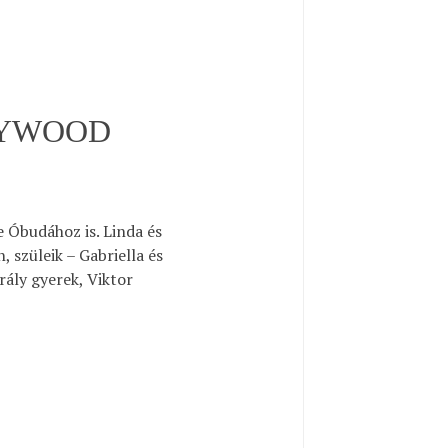
LYWOOD
e Óbudához is. Linda és
 szüleik – Gabriella és
ály gyerek, Viktor