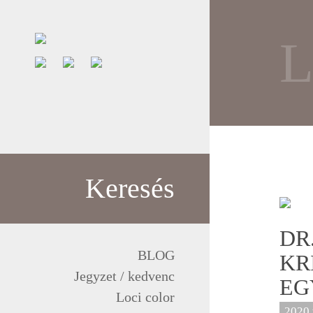
L
Keresés
DR
BLOG
KR
Jegyzet / kedvenc
EG
Loci color
2020 