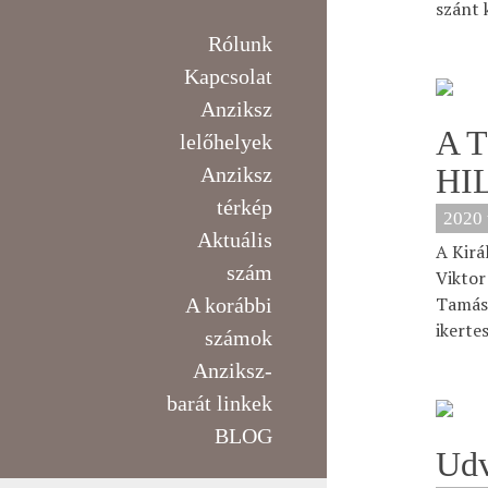
szánt 
Rólunk
Kapcsolat
Anziksz
A 
lelőhelyek
HI
Anziksz
térkép
2020 
Aktuális
A Kirá
szám
Viktor
Tamás 
A korábbi
ikerte
számok
Anziksz-
barát linkek
BLOG
Udv