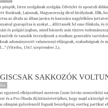
 püspök, Isten szolgáinak szolgája. Üdvözlet és apostoli áldá
ett fiunknak, Lajosnak, Magyarország dicső királyának. Illik, ho
rtsa az általa az állam javára és hasznára nagylelkűen juttato
yaival gyarapítsa is azokat… állíttassék fel eme főiskola, és
házi és polgári jogban, mind bármely más tisztes tudományszak
 tanítók és tanulók örvendjenek a studium generalén tartózko
knak adományozott valamennyi előjognak, szabadságnak és me
l…” (Viterbo, 1367. szeptember 2.).
GISCSAK SAKKOZÓK VOLT
ősz
az egyszerű elképzeléssel mentem Csom István nemzetközi na
st és a Pro Óbuda díj kitüntetettjéhez, hogy majd a közelgő é
s olimpiai győzelemről fogunk beszélgetni, esetleg partikat 