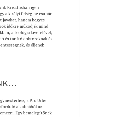
sunk Krisztusban igen
gy a királyi felség ne csupán
tt javakat, hanem kegyes
 örök időkre működjék mind
ban, a teológia kivételével;
dó és tanító doktoroknak és
ntességnek, és éljenek
UNK…
gymesterhez, a Pro Urbe
vforduló alkalmából az
elemezni. Egy bemelegítőnek