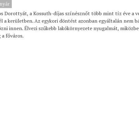
nyár
s Dorottyát, a Kossuth-díjas színésznőt több mint tíz éve a v
él a kerületben. Az egykori döntést azonban egyáltalán nem b
özni innen. Élvezi szűkebb lakókörnyezete nyugalmát, miközben
 a főváros.
kérem, engedélyezze a sütik használatát, vagy zárja be az olda
 MÁR SE JOBBAT, SE ROSSZA
AROK MAGAMNAK
2017 tél
ttila az egyik legnépszerűbb magyar televíziós műsorvezető, ak
u navigate through the website. Out of these, the cookies that
edelmi televíziózás kiemelkedő produkcióját, a Propagandát is.
 the website. We also use third-party cookies that help us anal
bbi filmje, a Tiszta szívvel hét díjat kapott európai filmes se
ve the option to opt-out of these cookies. But opting out of 
hová bringával megy a Rómairól, és közben mindenféle eszébe