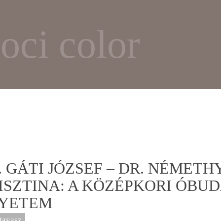
oci color
. GÁTI JÓZSEF – DR. NÉMETH
ISZTINA: A KÖZÉPKORI ÓBUD
YETEM
tavasz