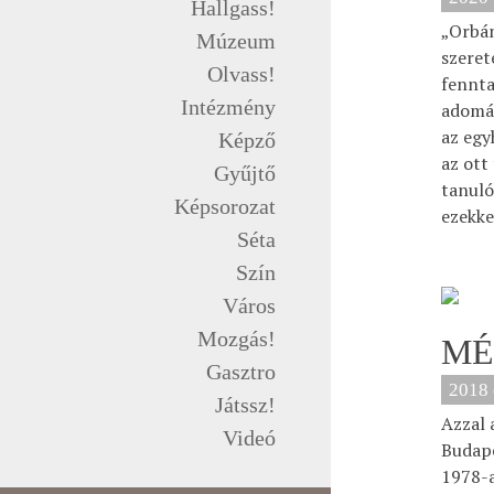
Hallgass!
„Orbán
Múzeum
szeret
Olvass!
fennta
Intézmény
adomán
az egy
Képző
az ott
Gyűjtő
tanuló
Képsorozat
ezekke
Séta
Szín
Város
Mozgás!
MÉ
Gasztro
2018 
Játssz!
Azzal 
Videó
Budape
1978-a