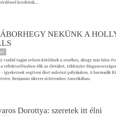
kérdéssel kezdtünk...
TÁBORHEGY NEKÜNK A HOL
LLS
tél
ly család tagjai erősen kötődnek a zenéhez, ahogy már húsz év
 a reflektorfényben élik az életüket, többnyire Magyarországon,
– igyekeznek segíteni őket művészi pályájukon. A harmadik Kir
stvére, Benjamin sikeres üzletember Amerikában.
aros Dorottya: szeretek itt élni