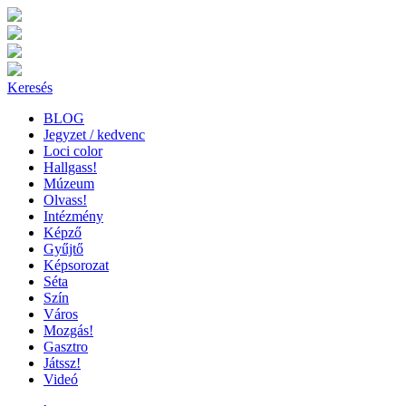
Keresés
BLOG
Jegyzet / kedvenc
Loci color
Hallgass!
Múzeum
Olvass!
Intézmény
Képző
Gyűjtő
Képsorozat
Séta
Szín
Város
Mozgás!
Gasztro
Játssz!
Videó