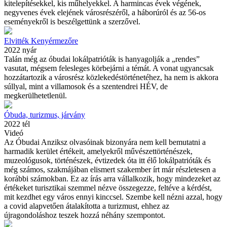
kitelepítésekkel, kis műhelyekkel. A harmincas évek végének,
negyvenes évek elejének városrészéről, a háborúról és az 56-os
eseményekről is beszélgettünk a szerzővel.
Elvitték Kenyérmezőre
2022 nyár
Talán még az óbudai lokálpatrióták is hanyagolják a „rendes”
vasutat, mégsem felesleges körbejárni a témát. A vonat ugyancsak
hozzátartozik a városrész közlekedéstörténetéhez, ha nem is akkora
súllyal, mint a villamosok és a szentendrei HÉV, de
megkerülhetetlenül.
Óbuda, turizmus, járvány
2022 tél
Videó
Az Óbudai Anziksz olvasóinak bizonyára nem kell bemutatni a
harmadik kerület értékeit, amelyekről művészettörténészek,
muzeológusok, történészek, évtizedek óta itt élő lokálpatrióták és
még számos, szakmájában elismert szakember írt már részletesen a
korábbi számokban. Ez az írás arra vállalkozik, hogy mindezeket az
értékeket turisztikai szemmel nézve összegezze, feltéve a kérdést,
mit kezdhet egy város ennyi kinccsel. Szembe kell nézni azzal, hogy
a covid alapvetően átalakította a turizmust, ehhez az
újragondoláshoz teszek hozzá néhány szempontot.