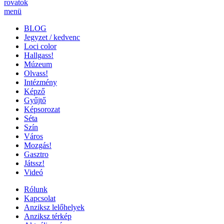
rovatok
menü
BLOG
Jegyzet / kedvenc
Loci color
Hallgass!
Múzeum
Olvass!
Intézmény
Képző
Gyűjtő
Képsorozat
Séta
Szín
Város
Mozgás!
Gasztro
Játssz!
Videó
Rólunk
Kapcsolat
Anziksz lelőhelyek
Anziksz térkép