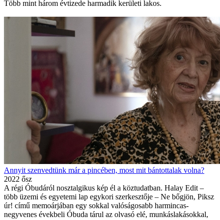
Több mint három évtizede harmadik kerületi lakos.
Annyit szenvedtünk már a pincében, most mit bántottalak volna?
2022 ősz
A régi Óbudáról nosztalgikus kép él a köztudatban. Halay Edit –
több üzemi és egyetemi lap egykori szerkesztője – Ne bőgjön, Piksz
úr! című memoárjában egy sokkal valóságosabb harmincas-
negyvenes évekbeli Óbuda tárul az olvasó elé, munkáslakásokkal,