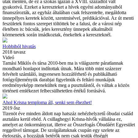
utak mentén, de ez a szokás igazán a XVIII. századtól vált
gyakorivá. Ezeket a kereszteket a hívek egyéni adományaiból
finanszírozták, az egyház általában csak felszentelte, megáldotta
ünnepélyes keretek között, szentmisével, prédikációval. Az út menti
feszületek fontos szerepet töltöttek be a falusi, de a városi nép
életében is: búcsúk, jeles keresztény ünnepek alkalmából
körmenetek során imádkoztak, énekeltek a kereszteknél.
Hobbiból hivatás
2018 tavasz
Videó
Tamási Miklós és társa 2010-ben ma is világszerte páratlannak
mondható honlapot indítottak útnak. Mára több mint százezer
felvételt számláló, ingyenesen hozzáférhető és publikálható
fotógyűjteményük darabjai figyelmük és feltáró munkájuk
eredményeképp menekültek meg a pusztulástól, és váltak a közös
történeti emlékezet felbecsülhetetlen értékű forrásává.
Ahol Krisna temploma áll, senki sem éhezhet!
2019 ősz
Tizenöt éve minden áldott nap hatszáz nehézhelyzetű óbudai család
asztalára kerül ebéd. A csillaghegyi Krisna-hívők vállalása ez,
amelyet az önkormányzat, illetve az Összefogás Óbudáért Egyesület
reggelivel támogat. De szolgálatuknak csupán egy szelete az
ételosztás, a hozzájuk betérők nem csak testük éhségét