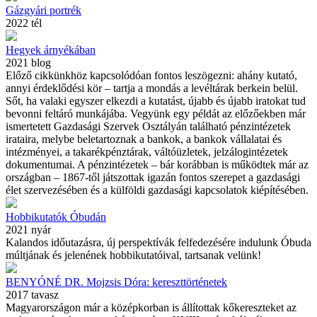
Gázgyári portrék
2022 tél
Hegyek árnyékában
2021 blog
Előző cikkünkhöz kapcsolódóan fontos leszögezni: ahány kutató,
annyi érdeklődési kör – tartja a mondás a levéltárak berkein belül.
Sőt, ha valaki egyszer elkezdi a kutatást, újabb és újabb iratokat tud
bevonni feltáró munkájába. Vegyünk egy példát az előzőekben már
ismertetett Gazdasági Szervek Osztályán található pénzintézetek
irataira, melybe beletartoznak a bankok, a bankok vállalatai és
intézményei, a takarékpénztárak, váltóüzletek, jelzálogintézetek
dokumentumai. A pénzintézetek – bár korábban is működtek már az
országban – 1867-től játszottak igazán fontos szerepet a gazdasági
élet szervezésében és a külföldi gazdasági kapcsolatok kiépítésében.
Hobbikutatók Óbudán
2021 nyár
Kalandos időutazásra, új perspektívák felfedezésére indulunk Óbuda
múltjának és jelenének hobbikutatóival, tartsanak velünk!
BENYÓNÉ DR. Mojzsis Dóra: kereszttörténetek
2017 tavasz
Magyarországon már a középkorban is állítottak kőkereszteket az