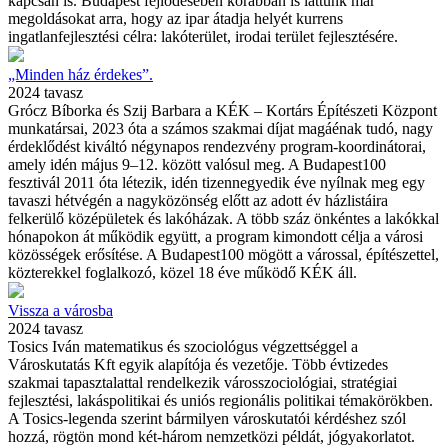
kapcsán is. Budapest fejlődésében korábban is láttunk már
megoldásokat arra, hogy az ipar átadja helyét kurrens
ingatlanfejlesztési célra: lakóterület, irodai terület fejlesztésére.
„Minden ház érdekes”.
2024 tavasz
Grócz Bíborka és Szij Barbara a KÉK – Kortárs Építészeti Központ
munkatársai, 2023 óta a számos szakmai díjat magáénak tudó, nagy
érdeklődést kiváltó négynapos rendezvény program-koordinátorai,
amely idén május 9–12. között valósul meg. A Budapest100
fesztivál 2011 óta létezik, idén tizennegyedik éve nyílnak meg egy
tavaszi hétvégén a nagyközönség előtt az adott év házlistáira
felkerülő középületek és lakóházak. A több száz önkéntes a lakókkal
hónapokon át működik együtt, a program kimondott célja a városi
közösségek erősítése. A Budapest100 mögött a várossal, építészettel,
közterekkel foglalkozó, közel 18 éve működő KÉK áll.
Vissza a városba
2024 tavasz
Tosics Iván matematikus és szociológus végzettséggel a
Városkutatás Kft egyik alapítója és vezetője. Több évtizedes
szakmai tapasztalattal rendelkezik városszociológiai, stratégiai
fejlesztési, lakáspolitikai és uniós regionális politikai témakörökben.
A Tosics-legenda szerint bármilyen városkutatói kérdéshez szól
hozzá, rögtön mond két-három nemzetközi példát, jógyakorlatot.