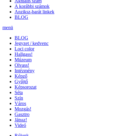
Aktuális szám
A korábbi számok
Anziksz-barát linkek
BLOG
menü
BLOG
Jegyzet / kedvenc
Loci color
Hallgass!
Múzeum
Olvass!
Intézmény
Képző
Gyűjtő
Képsorozat
Séta
Szín
Város
Mozgás!
Gasztro
Játssz!
Videó
Rólunk