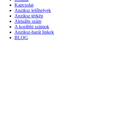
Kapcsolat
Anziksz lelőhelyek
Anziksz térkép
Aktuális szám
A korábbi számok
Anziksz-barát linkek
BLOG