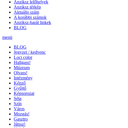
Anziksz lelőhelyek
Anziksz térkép
Aktuális szám
A korábbi számok
Anziksz-barát linkek
BLOG
menü
BLOG
Jegyzet / kedvenc
Loci color
Hallgass!
Múzeum
Olvass!
Intézmény
Képző
Gyűjtő
Képsorozat
Séta
Szín
Város
Mozgás!
Gasztro
Játssz!