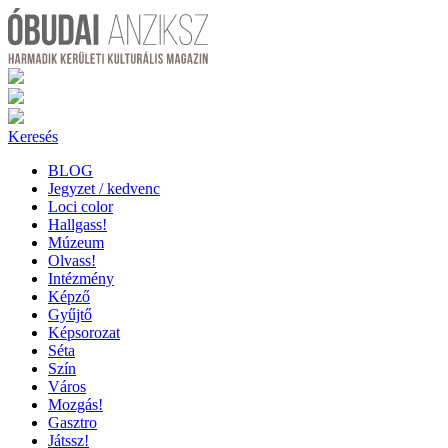
Keresés
BLOG
Jegyzet / kedvenc
Loci color
Hallgass!
Múzeum
Olvass!
Intézmény
Képző
Gyűjtő
Képsorozat
Séta
Szín
Város
Mozgás!
Gasztro
Játssz!