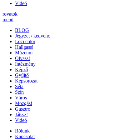
Videó
rovatok
menü
BLOG
Jegyzet / kedvenc
Loci color
Hallgass!
Múzeum
Olvass!
Intézmény
Képző
Gyűjtő
Képsorozat
Séta
Szín
Város
Mozgás!
Gasztro
Játssz!
Videó
Rólunk
Kapcsolat