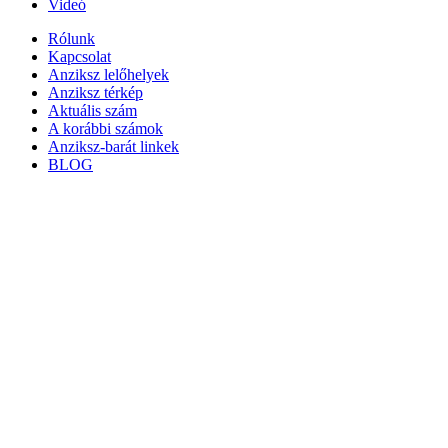
Videó
Rólunk
Kapcsolat
Anziksz lelőhelyek
Anziksz térkép
Aktuális szám
A korábbi számok
Anziksz-barát linkek
BLOG