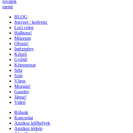
rovatok
menü
BLOG
Jegyzet / kedvenc
Loci color
Hallgass!
Múzeum
Olvass!
Intézmény
Képző
Gyűjtő
Képsorozat
Séta
Szín
Város
Mozgás!
Gasztro
Játssz!
Videó
Rólunk
Kapcsolat
Anziksz lelőhelyek
Anziksz térkép