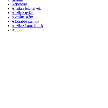
Kapcsolat
Anziksz lelőhelyek
Anziksz térkép
Aktuális szám
A korábbi számok
Anziksz-barát linkek
BLOG