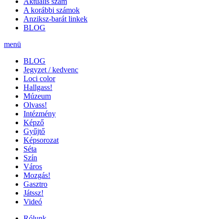
Aktuális szám
A korábbi számok
Anziksz-barát linkek
BLOG
menü
BLOG
Jegyzet / kedvenc
Loci color
Hallgass!
Múzeum
Olvass!
Intézmény
Képző
Gyűjtő
Képsorozat
Séta
Szín
Város
Mozgás!
Gasztro
Játssz!
Videó
Rólunk