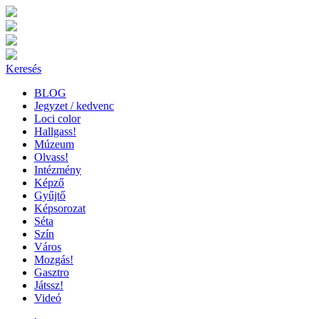
Keresés
BLOG
Jegyzet / kedvenc
Loci color
Hallgass!
Múzeum
Olvass!
Intézmény
Képző
Gyűjtő
Képsorozat
Séta
Szín
Város
Mozgás!
Gasztro
Játssz!
Videó