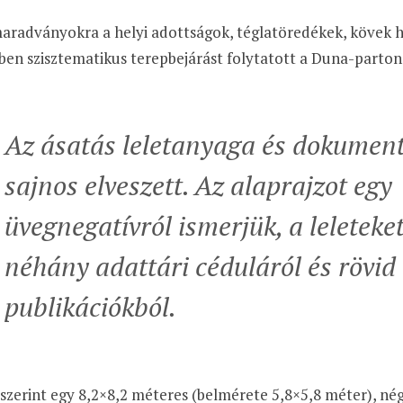
aradványokra a helyi adottságok, téglatöredékek, kövek hí
en szisztematikus terepbejárást folytatott a Duna-parton
Az ásatás leletanyaga és dokument
sajnos elveszett. Az alaprajzot egy
üvegnegatívról ismerjük, a leleteke
néhány adattári céduláról és rövid
publikációkból.
 szerint egy 8,2×8,2 méteres (belmérete 5,8×5,8 méter), né