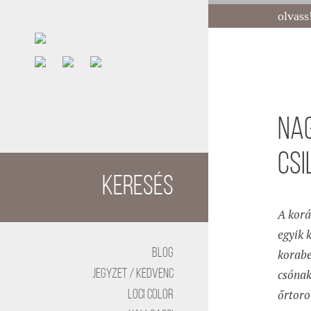
olvass
Nag
Cs
Keresés
A korá
egyik 
BLOG
korabe
csónak
Jegyzet / kedvenc
őrtoro
Loci color