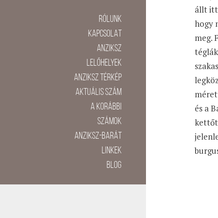
állt i
Rólunk
hogy n
Kapcsolat
meg. F
Anziksz
téglák
lelőhelyek
szakas
Anziksz térkép
legköz
Aktuális szám
méretű
A korábbi
és a B
számok
kettőt
jelenl
Anziksz-barát
burgus
linkek
BLOG