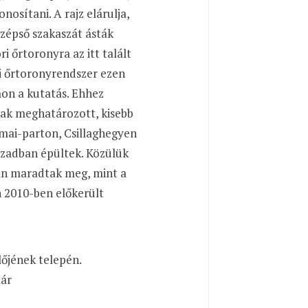
onosítani. A rajz elárulja,
özépső szakaszát ásták
 őrtoronyra az itt talált
adi őrtoronyrendszer ezen
mon a kutatás. Ehhez
nak meghatározott, kisebb
ómai-parton, Csillaghegyen
zázadban épültek. Közülük
ban maradtak meg, mint a
n 2010-ben előkerült
őjének telepén.
tár