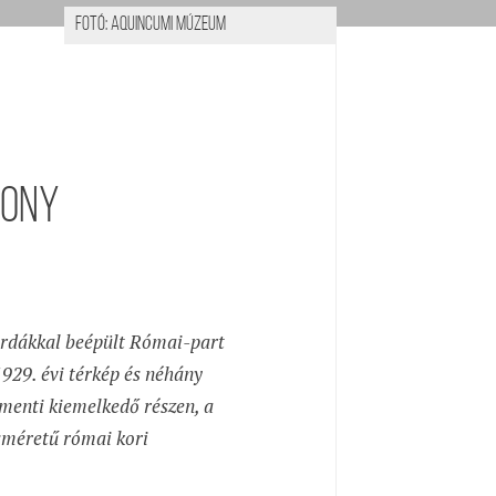
Fotó: Aquincumi Múzeum
rony
sárdákkal beépült Római-part
929. évi térkép és néhány
 menti kiemelkedő részen, a
sméretű római kori