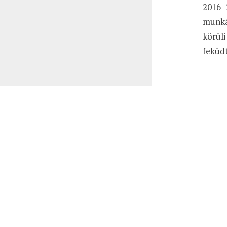
2016–2
munkál
körüli
feküdt
Ez a weboldal sütiket használ. Az Uniós törvények értelmében 
Privacy & Cookies Policy
Close
Privacy Overview
This website uses cookies to improve your experience while yo
they are essential for the working of basic functionalities of
be stored in your browser only with your consent. You also ha
Necessary