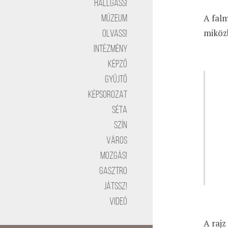
Hallgass!
A falm
Múzeum
miközb
Olvass!
Intézmény
Képző
Gyűjtő
Képsorozat
Séta
Szín
Város
Mozgás!
Gasztro
Játssz!
Videó
A rajz