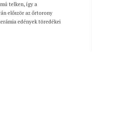
mú telken, így a
án először az őrtorony
 kerámia edények töredékei
lt.
Rendben
kel,
yekkel is
, hogy a
r korábban
 are categorized as necessary are stored on your browser as
építmény.
yze and understand how you use this website. These cookies will
some of these cookies may affect your browsing experience.