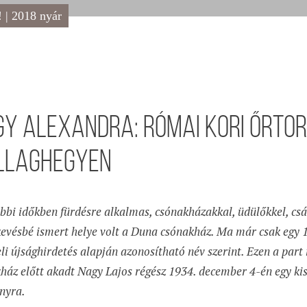
! | 2018 nyár
y Alexandra: Római kori őrto
illaghegyen
bbi időkben fürdésre alkalmas, csónakházakkal, üdülőkkel, c
kevésbé ismert helye volt a Duna csónakház. Ma már csak egy 1
li újsághirdetés alapján azonosítható név szerint. Ezen a part
ház előtt akadt Nagy Lajos régész 1934. december 4-én egy ki
nyra.