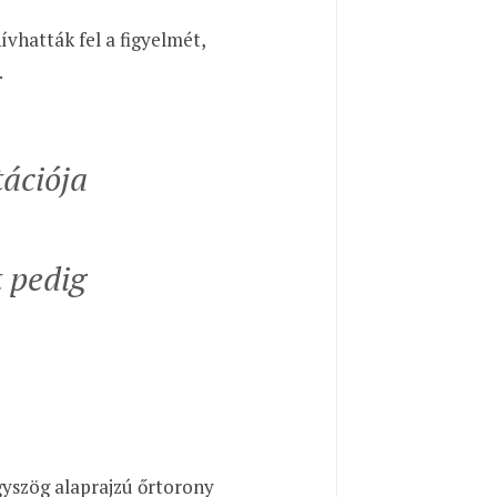
vhatták fel a figyelmét,
.
ációja
t pedig
gyszög alaprajzú őrtorony