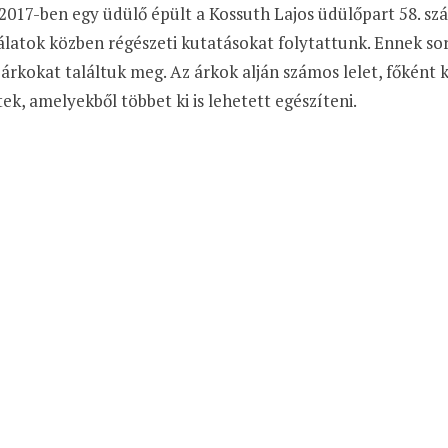
017-ben egy üdülő épült a Kossuth Lajos üdülőpart 58. szá
atok közben régészeti kutatásokat folytattunk. Ennek sor
 árkokat találtuk meg. Az árkok alján számos lelet, főként
ek, amelyekből többet ki is lehetett egészíteni.
kérem, engedélyezze a sütik használatát, vagy zárja be az olda
Egy objektum korát nemcsak érmek
feliratokkal, hanem ezekkel az edén
keltezhetjük, így nyilvánvalóvá vált
területen Commodus uralkodásako
u navigate through the website. Out of these, the cookies that
is állhatott valamiféle római kori 
 the website. We also use third-party cookies that help us anal
ve the option to opt-out of these cookies. But opting out of 