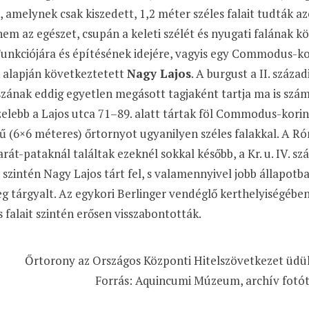
tt, amelynek csak kiszedett, 1,2 méter széles falait tudták az
em az egészet, csupán a keleti szélét és nyugati falának k
unkciójára és építésének idejére, vagyis egy Commodus-kori
 alapján következtetett
Nagy Lajos
. A burgust a II. száz
zának eddig egyetlen megásott tagjaként tartja ma is szá
elebb a Lajos utca 71–89. alatt tártak föl Commodus-kori
 (6×6 méteres) őrtornyot ugyanilyen széles falakkal. A R
arát-pataknál találtak ezeknél sokkal később, a Kr. u. IV. s
 szintén Nagy Lajos tárt fel, s valamennyivel jobb állapot
eg tárgyalt. Az egykori Berlinger vendéglő kerthelyiségébe
 falait szintén erősen visszabontották.
Őrtorony az Országos Központi Hitelszövetkezet üdül
Forrás: Aquincumi Múzeum, archív fotó