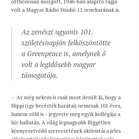
otthonosan mozgott, 1946-ban alapító tagja
volt a Magyar Rádió Stúdió 11 zenekarának is.
Az zenészt ugyanis 101.
születésnapján felköszöntötte
a Greenpeace is, amelynek ő
volt a legidősebb magyar
támogatója.
– Az még nekem is csak most derült ki, hogy a
Hippi (így becézték barátai) nemcsak 101 éves,
hanem zöld is – jegyezte meg egyik kollégája a
hír hallatán. A világ legnagyobb független
környezet­védő szervezetének aktivistái a jeles