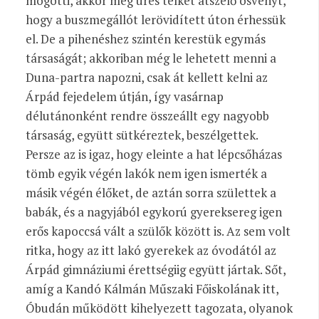
mögötti, akkor még üres telket átszelő ösvényt,
hogy a buszmegállót lerövidített úton érhessük
el. De a pihenéshez szintén kerestük egymás
társaságát; akkoriban még le lehetett menni a
Duna-partra napozni, csak át kellett kelni az
Árpád fejedelem útján, így vasárnap
délutánonként rendre összeállt egy nagyobb
társaság, együtt sütkéreztek, beszélgettek.
Persze az is igaz, hogy eleinte a hat lépcsőházas
tömb egyik végén lakók nem igen ismerték a
másik végén élőket, de aztán sorra születtek a
babák, és a nagyjából egykorú gyereksereg igen
erős kapoccsá vált a szülők között is. Az sem volt
ritka, hogy az itt lakó gyerekek az óvodától az
Árpád gimnáziumi érettségiig együtt jártak. Sőt,
amíg a Kandó Kálmán Műszaki Főiskolának itt,
Óbudán működött kihelyezett tagozata, olyanok