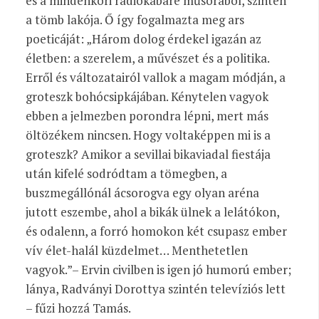
és a mindenkori rádiókabaré műsorából, szintén
a tömb lakója. Ő így fogalmazta meg ars
poeticáját: „Három dolog érdekel igazán az
életben: a szerelem, a művészet és a politika.
Erről és változatairól vallok a magam módján, a
groteszk bohócsipkájában. Kénytelen vagyok
ebben a jelmezben porondra lépni, mert más
öltözékem nincsen. Hogy voltaképpen mi is a
groteszk? Amikor a sevillai bikaviadal fiestája
után kifelé sodródtam a tömegben, a
buszmegállónál ácsorogva egy olyan aréna
jutott eszembe, ahol a bikák ülnek a lelátókon,
és odalenn, a forró homokon két csupasz ember
vív élet-halál küzdelmet… Menthetetlen
vagyok.”– Ervin civilben is igen jó humorú ember;
lánya, Radványi Dorottya szintén televíziós lett
– fűzi hozzá Tamás.