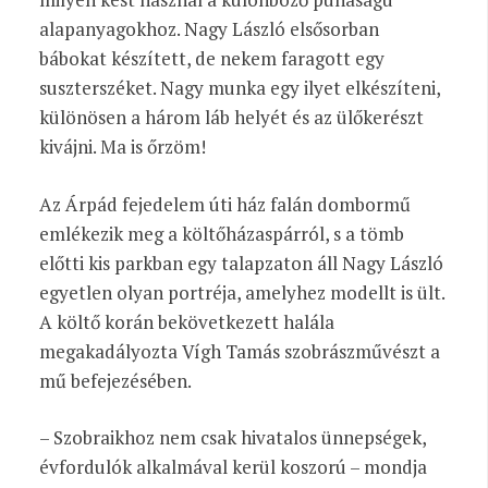
alapanyagokhoz. Nagy László elsősorban
bábokat készített, de nekem faragott egy
suszterszéket. Nagy munka egy ilyet elkészíteni,
különösen a három láb helyét és az ülőkerészt
kivájni. Ma is őrzöm!
Az Árpád fejedelem úti ház falán dombormű
emlékezik meg a költőházaspárról, s a tömb
előtti kis parkban egy talapzaton áll Nagy László
egyetlen olyan portréja, amelyhez modellt is ült.
A költő korán bekövetkezett halála
megakadályozta Vígh Tamás szobrászművészt a
mű befejezésében.
– Szobraikhoz nem csak hivatalos ünnepségek,
évfordulók alkalmával kerül koszorú – mondja