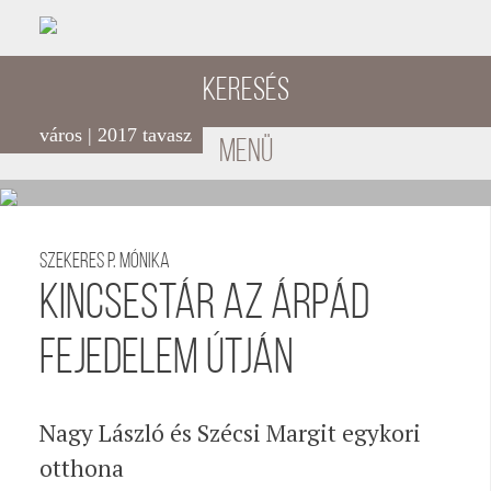
Keresés
város | 2017 tavasz
menü
Szekeres P. Mónika
Kincsestár az Árpád
fejedelem útján
Nagy László és Szécsi Margit egykori
otthona