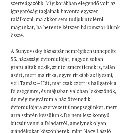
szerteágazóbb. Míg korábban elegendő volt az
igazgatóság tagjainak havonta egyszer
találkozni, ma akkor sem tudjuk utolérni
magunkat, ha hetente kétszer-háromszor ülünk
össze.
A Sunyovszky házaspár nemrégiben ünnepelte
53. házassági évfordulóját, nagyon sokan
gratuláltak nekik, szinte ismeretlenek is, talán
azért, mert ma ritka, egyre ritkább az ilyesmi,
véli Tamás: – Hát, már csak ezért is hallgatok a
feleségemre, és májusban valóban leköszönök,
de még megvárom a ház ötvenedik
évfordulójára szervezett ünnepségünket, mert
arra szintén készülünk. De nem lesz könnyű
búcsút venni a feladattól, amelynek olyan
ajándékokat köszönhetek, mint Nagy László