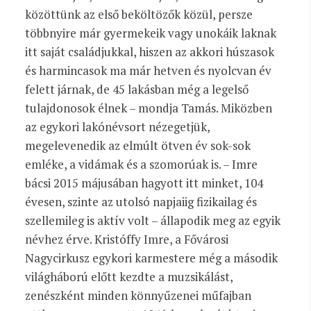
közöttünk az első beköltözők közül, persze
többnyire már gyermekeik vagy unokáik laknak
itt saját családjukkal, hiszen az akkori húszasok
és harmincasok ma már hetven és nyolcvan év
felett járnak, de 45 lakásban még a legelső
tulajdonosok élnek – mondja Tamás. Miközben
az egykori lakónévsort nézegetjük,
megelevenedik az elmúlt ötven év sok-sok
emléke, a vidámak és a szomorúak is. – Imre
bácsi 2015 májusában hagyott itt minket, 104
évesen, szinte az utolsó napjaiig fizikailag és
szellemileg is aktív volt – állapodik meg az egyik
névhez érve. Kristóffy Imre, a Fővárosi
Nagycirkusz egykori karmestere még a második
világháború előtt kezdte a muzsikálást,
zenészként minden könnyűzenei műfajban