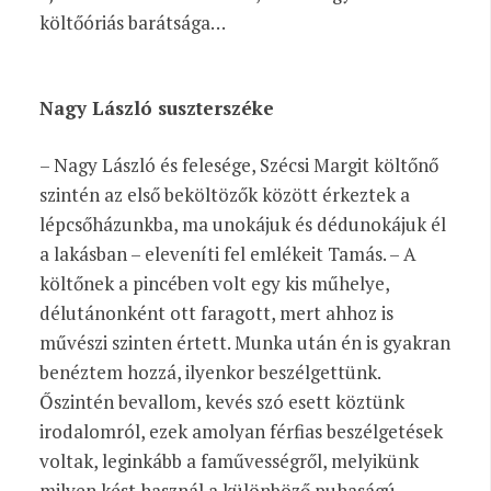
költőóriás barátsága…
Nagy László suszterszéke
– Nagy László és felesége, Szécsi Margit költőnő
szintén az első beköltözők között érkeztek a
lépcsőházunkba, ma unokájuk és dédunokájuk él
a lakásban – eleveníti fel emlékeit Tamás. – A
költőnek a pincében volt egy kis műhelye,
délutánonként ott faragott, mert ahhoz is
művészi szinten értett. Munka után én is gyakran
benéztem hozzá, ilyenkor beszélgettünk.
Őszintén bevallom, kevés szó esett köztünk
irodalomról, ezek amolyan férfias beszélgetések
voltak, leginkább a faművességről, melyikünk
milyen kést használ a különböző puhaságú