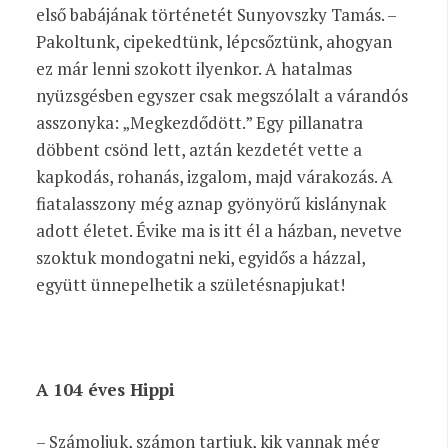
első babájának történetét Sunyovszky Tamás. –
Pakoltunk, cipekedtünk, lépcsőztünk, ahogyan
ez már lenni szokott ilyenkor. A hatalmas
nyüzsgésben egyszer csak megszólalt a várandós
asszonyka: „Megkezdődött.” Egy pillanatra
döbbent csönd lett, aztán kezdetét vette a
kapkodás, rohanás, izgalom, majd várakozás. A
fiatalasszony még aznap gyönyörű kislánynak
adott életet. Évike ma is itt él a házban, nevetve
szoktuk mondogatni neki, egyidős a házzal,
együtt ünnepelhetik a születésnapjukat!
A 104 éves Hippi
– Számoljuk, számon tartjuk, kik vannak még