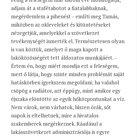
adjam át a stafétabotot a fiatalabbaknak,
megérdemlem a pihenést – említi meg Tamás,
miközben az okleveleket és kitüntetéseket
nézegetjük, amelyekkel a szövetkezet
tevékenységét ismerték el. Természetesen olyan
is van köztük, amelyet ő maga kapott a
lakóközösségért tett áldozatos munkájáért. –
Értem én, hogy miért mondja ezt a feleségem,
mert ő látja, hogy szinte minden problémát saját
hatáskörben igyekszem megoldani; ha valahol
csöpög a radiátor, azt éppúgy, mint amikor egy
éjszaka elöntötte az egyik hőközpontunkat a víz.
Nem várok, nem várhatok, hiszen órák, sőt
napok is eltelhetnek, mire a hivatalos
szakemberek megérkeznek. Ráadásul a
lakásszövetkezet adminisztrációja is egyre