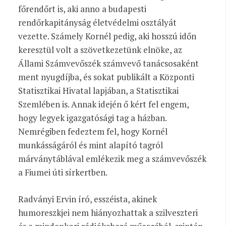
főrendőrt is, aki anno a budapesti
rendőrkapitányság életvédelmi osztályát
vezette. Számely Kornél pedig, aki hosszú időn
keresztül volt a szövetkezetünk elnöke, az
Állami Számvevőszék számvevő tanácsosaként
ment nyugdíjba, és sokat publikált a Központi
Statisztikai Hivatal lapjában, a Statisztikai
Szemlében is. Annak idején ő kért fel engem,
hogy legyek igazgatósági tag a házban.
Nemrégiben fedeztem fel, hogy Kornél
munkásságáról és mint alapító tagról
márványtáblával emlékezik meg a számvevőszék
a Fiumei úti sírkertben.
Radványi Ervin író, esszéista, akinek
humoreszkjei nem hiányozhattak a szilveszteri