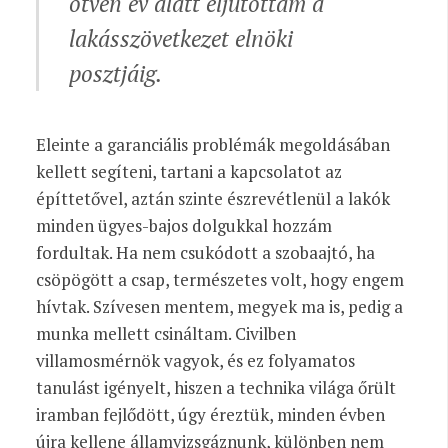
ötven év alatt eljutottam a
lakásszövetkezet elnöki
posztjáig.
Eleinte a garanciális problémák megoldásában
kellett segíteni, tartani a kapcsolatot az
építtetővel, aztán szinte észrevétlenül a lakók
minden ügyes-bajos dolgukkal hozzám
fordultak. Ha nem csukódott a szobaajtó, ha
csöpögött a csap, természetes volt, hogy engem
hívtak. Szívesen mentem, megyek ma is, pedig a
munka mellett csináltam. Civilben
villamosmérnök vagyok, és ez folyamatos
tanulást igényelt, hiszen a technika világa őrült
iramban fejlődött, úgy éreztük, minden évben
újra kellene államvizsgáznunk, különben nem