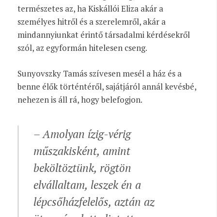
természetes az, ha Kiskállói Eliza akár a
személyes hitről és a szerelemről, akár a
mindannyiunkat érintő társadalmi kérdésekről
szól, az egyformán hitelesen cseng.
Sunyovszky Tamás szívesen mesél a ház és a
benne élők történtéről, sajátjáról annál kevésbé,
nehezen is áll rá, hogy belefogjon.
– Amolyan ízig-vérig
műszakisként, amint
beköltöztünk, rögtön
elvállaltam, leszek én a
lépcsőházfelelős, aztán az