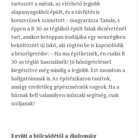
tartozott a miénk, az elérhető legjobb
alapanyagokból épült, és a távfűtés is
korszerűnek számított – magyarázza Tamás, s
éppen a B 30-as téglából épült falak dicséreténél
tart, amikor betoppan irodájába egy nemrégiben
beköltözött új lakó, aki rögtön be is kapcsolódik
a beszélgetésbe: – Ha ma építkeznék, én csakis B
30-as téglát használnék! Jó hőszigeteléssel
kiegészítve még mindig a legjobb. Ezt mondom a
hallgatóimnak is. Az építészkaron tanítok,
amúgy eredetileg gépészmérnök vagyok. Ha a
háznak kell valamilyen műszaki segítség, csak
szóljanak!
Együtt a bölcsődétől a diplomáig