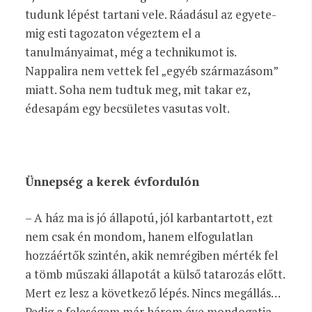
tudunk lépést tartani vele. Ráadásul az egyete­
mig esti tagozaton végeztem el a
tanulmányaimat, még a technikumot is.
Nappalira nem vettek fel „egyéb származásom”
miatt. Soha nem tudtuk meg, mit takar ez,
édesapám egy becsületes vasutas volt.
Ünnepség a kerek évfordulón
– A ház ma is jó állapotú, jól karbantartott, ezt
nem csak én mondom, hanem elfogulatlan
hozzáértők szintén, akik nemrégiben mérték fel
a tömb műszaki állapotát a külső tatarozás előtt.
Mert ez lesz a következő lépés. Nincs megállás…
Pedig a feleségem már három éve mondogatja,