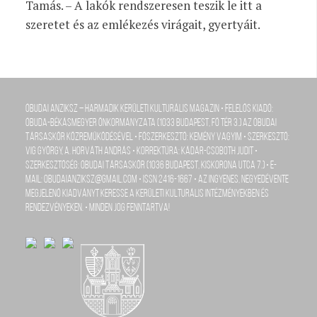
Tamás. – A lakók rendszeresen teszik le itt a
szeretet és az emlékezés virágait, gyertyáit.
Óbudai Anziksz – Harmadik kerületi kulturális magazin • Felelős kiadó:
Óbuda-Békásmegyer Önkormányzata (1033 Budapest, Fő tér 3.) az Óbudai
Társaskör közreműködésével • Főszerkesztő: Kemény Vagyim • szerkesztő:
Vig György, A. Horváth András • Korrektúra: Kádár-Csoboth Judit •
szerkesztőség: Óbudai Társaskör (1036 Budapest, Kiskorona utca 7.) • e-
mail: obudaianziksz@gmail.com • ISSN 2416-1667 • Az ingyenes, negyedévente
megjelenő kiadványt keresse a kerületi kulturális intézményekben és
rendezvényeken. • Minden jog fenntartva!