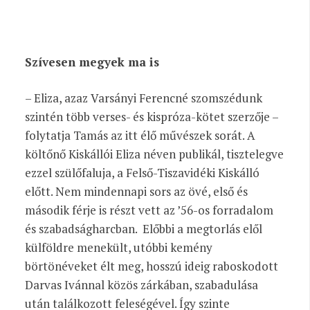
Szívesen megyek ma is
– Eliza, azaz Varsányi Ferencné szomszédunk
szintén több verses- és kispróza-kötet szerzője –
folytatja Tamás az itt élő művészek sorát. A
költőnő Kiskállói Eliza néven publikál, tisztelegve
ezzel szülőfaluja, a Felső-­Tiszavidéki Kiskálló
előtt. Nem mindennapi sors az övé, első és
második férje is részt vett az ’56-os forradalom
és szabadságharcban. Előbbi a megtorlás elől
külföldre menekült, utóbbi kemény
börtönéveket élt meg, hosszú ideig raboskodott
Darvas Ivánnal közös zárkában, szabadulása
után találkozott feleségével. Így szinte