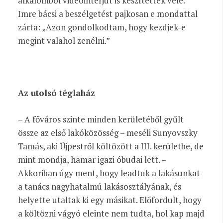
alkalomból videóinterjút is készítettek vele.
Imre bácsi a beszélgetést pajkosan e mondattal
zárta: „Azon gondolkodtam, hogy kezdjek-e
megint valahol zenélni.”
Az utolsó téglaház
– A főváros szinte minden kerületéből gyűlt
össze az első lakóközösség – meséli Sunyovszky
Tamás, aki Újpestről költözött a III. kerületbe, de
mint mondja, hamar igazi óbudai lett. –
Akkoriban úgy ment, hogy leadtuk a lakásunkat
a tanács nagyhatalmú lakásosztályának, és
helyette utaltak ki egy másikat. Előfordult, hogy
a költözni vágyó eleinte nem tudta, hol kap majd