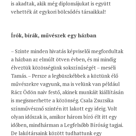
is akadtak, akik még diplomájukat is együtt
vehették át egykori bölcsődés társaikkal!
Írók, bírák, művészek egy házban
– Szinte minden hivatás képviselői megfordultak
a házban az elmúlt ötven évben, és mi mindig
élveztük közösségünk sokszínűségét – meséli
Tamás. – Persze a legbüszkébbek a köztünk élő
művészekre vagyunk, ma is velünk van például
Rácz Ödön naiv festő, akinek munkáit kiállításán
is megismerhette a közönség. Csala Zsuzsika
színművésznő szintén itt lakott egy ideig. Volt
olyan időszak is, amikor három bíró élt itt egy
időben, mindhárman a Legfelsőbb Bíróság tagjai.
De lakótársaink között tudhattunk egy