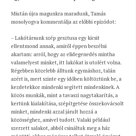
Miután újra magunkra maradunk, Tamás
mosolyogva kommentálja az előbbi epizódot:
– Lakótársunk szép gesztusa egy kicsit
ellentmond annak, amiről éppen beszélni
akartam: arról, hogy az elidegenedés mintha
valamelyest minket, itt lakókat is utolért volna.
Régebben közelebb álltunk egymáshoz, talán
azért is, mert szinte egy időben költöztünk be, a
kezdetekkor mindenki segített mindenkinek. A
közös munkák, mint a tavaszi nagytakarítás, a
kertünk kialakítása, szépítgetése összekovácsolt
minket, mindenki azzal járult hozzá a
közösséghez, amivel tudott. Valaki például
szerzett salakot, abból csináltuk meg a ház