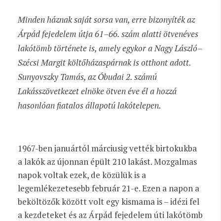
Minden háznak saját sorsa van, erre bizonyíték az
Árpád fejedelem útja 61–66. szám alatti ötvenéves
lakótömb története is, amely egykor a Nagy László–
Szécsi Margit költőházaspárnak is otthont adott.
Sunyovszky Tamás, az Óbudai 2. számú
Lakásszövetkezet elnöke ötven éve él a hozzá
hasonlóan fiatalos állapotú lakótelepen.
1967-ben januártól márciusig vették birtokukba
a lakók az újonnan épült 210 lakást. Mozgalmas
napok voltak ezek, de közülük is a
legemlékezetesebb február 21-e. Ezen a napon a
beköltözők között volt egy kismama is – idézi fel
a kezdeteket és az Árpád fejedelem úti lakótömb