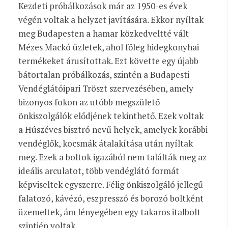
Kezdeti próbálkozások már az 1950-es évek
végén voltak a helyzet javítására. Ekkor nyíltak
meg Budapesten a hamar közkedveltté vált
Mézes Mackó üzletek, ahol főleg hidegkonyhai
termékeket árusítottak. Ezt követte egy újabb
bátortalan próbálkozás, szintén a Budapesti
Vendéglátóipari Tröszt szervezésében, amely
bizonyos fokon az utóbb megszülető
önkiszolgálók elődjének tekinthető. Ezek voltak
a Húszéves bisztró nevű helyek, amelyek korábbi
vendéglők, kocsmák átalakítása után nyíltak
meg. Ezek a boltok igazából nem találták meg az
ideális arculatot, több vendéglátó formát
képviseltek egyszerre. Félig önkiszolgáló jellegű
falatozó, kávézó, eszpresszó és borozó boltként
üzemeltek, ám lényegében egy takaros italbolt
szintjén voltak.