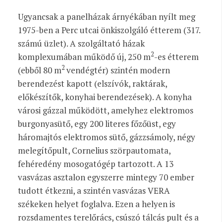
Ugyancsak a panelházak árnyékában nyílt meg
1975-ben a Perc utcai önkiszolgáló étterem (317.
számú üzlet). A szolgáltató házak
2
komplexumában működő új, 250 m
-es étterem
2
(ebből 80 m
vendégtér) szintén modern
berendezést kapott (elszívók, raktárak,
előkészítők, konyhai berendezések). A konyha
városi gázzal működött, amelyhez elektromos
burgonyasütő, egy 200 literes főzőüst, egy
háromajtós elektromos sütő, gázzsámoly, négy
melegítőpult, Cornelius szörpautomata,
fehéredény mosogatógép tartozott. A 13
vasvázas asztalon egyszerre mintegy 70 ember
tudott étkezni, a szintén vasvázas VERA
székeken helyet foglalva. Ezen a helyen is
rozsdamentes terelőrács, csúszó tálcás pult és a