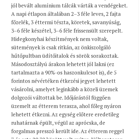
jól bevált alumínium tálcák várták a vendégeket.
A napi étlapon általában 2–3 féle leves, 2 fajta
főzelék, 3 éttermi tészta, köretek, savanyúság,
3–6 féle készétel, 3–6 féle frissensült szerepelt.
Hidegkonyhai készítmények nem voltak,
sütemények is csak ritkán, az önkiszolgáló
hűtőpultban üdítőitalok és sörök sorakoztak.
Másodosztályú árakon lehetett jól lakni (ez
tartalmazta a 90%-os haszonkulcsot is), de 5
forintos névértéken étkezési jegyet lehetett
vásárolni, amelyet leginkább a közeli üzemek
dolgozói váltottak be. Időjárástól függően
üzemelt az étterem terasza, ahol főleg nyáron
lehetett étkezni. Az egység előtere eredetileg
ruhatárnak épült, végül az aprócska, de
forgalmas presszó került ide. Az étterem reggel