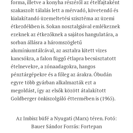
forma, illetve a konyha részéről az ételfajtaként
szakaszolt tálalás lett a mérvadó, követendő és
kialakítandó üzemeltetési szisztéma az üzemi
étkezdékben is. Sokan nosztalgiával emlékeznek
ezeknek az étkezőknek a sajátos hangulatára, a
sorban állásra a háromszögletű
alumíniumtálcával, az asztalra kitett vizes
kancsókra, a falon függő étlapra becsúsztatott
ételnevekre, a zónaadagokra, hangos
pénztárgépekre és a főleg az árakra. Óbudán
egyre több gyárban alkalmazták ezt a
megoldást, így az elsők között átalakított
Goldberger önkiszolgáló éttermében is (1965).
Az Imbisz büfé a Nyugati (Marx) téren. Fotó:
Bauer Sándor Forrás: Fortepan