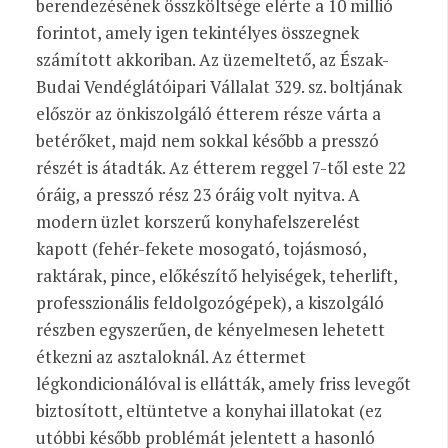
berendezésének összköltsége elérte a 10 millió
forintot, amely igen tekintélyes összegnek
számított akkoriban. Az üzemeltető, az Észak-
Budai Vendéglátóipari Vállalat 329. sz. boltjának
először az önkiszolgáló étterem része várta a
betérőket, majd nem sokkal később a presszó
részét is átadták. Az étterem reggel 7-től este 22
óráig, a presszó rész 23 óráig volt nyitva. A
modern üzlet korszerű konyhafelszerelést
kapott (fehér-fekete mosogató, tojásmosó,
raktárak, pince, előkészítő helyiségek, teherlift,
professzionális feldolgozógépek), a kiszolgáló
részben egyszerűen, de kényelmesen lehetett
étkezni az asztaloknál. Az éttermet
légkondicionálóval is ellátták, amely friss levegőt
biztosított, eltüntetve a konyhai illatokat (ez
utóbbi később problémát jelentett a hasonló