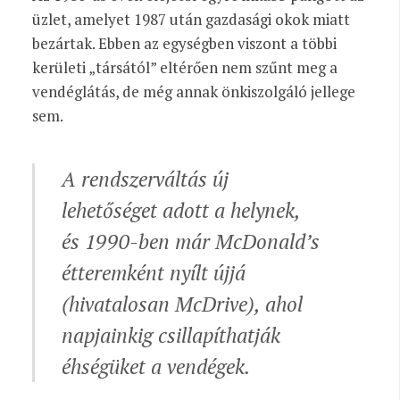
üzlet, amelyet 1987 után gazdasági okok miatt
bezártak. Ebben az egységben viszont a többi
kerületi „társától” eltérően nem szűnt meg a
vendéglátás, de még annak önkiszolgáló jellege
sem.
A rendszerváltás új
lehetőséget adott a helynek,
és 1990-ben már McDonald’s
étteremként nyílt újjá
(hivatalosan McDrive), ahol
napjainkig csillapíthatják
éhségüket a vendégek.