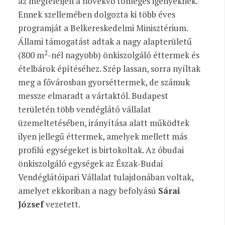
az megfeleljen a növekvő tömeges igényeknek.
Ennek szellemében dolgozta ki több éves
programját a Belkereskedelmi Minisztérium.
Állami támogatást adtak a nagy alapterületű
2
(800 m
-nél nagyobb) önkiszolgáló éttermek és
ételbárok építéséhez. Szép lassan, sorra nyíltak
meg a fővárosban gyorséttermek, de számuk
messze elmaradt a vártaktól. Budapest
területén több vendéglátó vállalat
üzemeltetésében, irányítása alatt működtek
ilyen jellegű éttermek, amelyek mellett más
profilú egységeket is birtokoltak. Az óbudai
önkiszolgáló egységek az Észak-Budai
Vendéglátóipari Vállalat tulajdonában voltak,
amelyet ekkoriban a nagy befolyású
Sárai
József
vezetett.