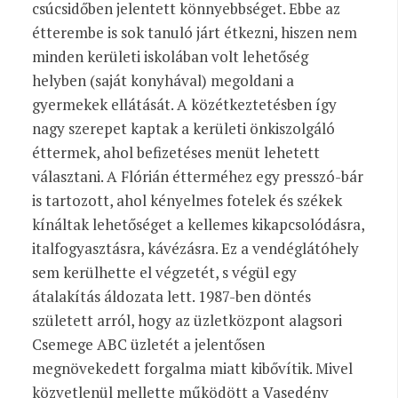
csúcsidőben jelentett könnyebbséget. Ebbe az
étterembe is sok tanuló járt étkezni, hiszen nem
minden kerületi iskolában volt lehetőség
helyben (saját konyhával) megoldani a
gyermekek ellátását. A közétkeztetésben így
nagy szerepet kaptak a kerületi önkiszolgáló
éttermek, ahol befizetéses menüt lehetett
választani. A Flórián étterméhez egy presszó-bár
is tartozott, ahol kényelmes fotelek és székek
kínáltak lehetőséget a kellemes kikapcsolódásra,
italfogyasztásra, kávézásra. Ez a vendéglátóhely
sem kerülhette el végzetét, s végül egy
átalakítás áldozata lett. 1987-ben döntés
született arról, hogy az üzletközpont alagsori
Csemege ABC üzletét a jelentősen
megnövekedett forgalma miatt kibővítik. Mivel
közvetlenül mellette működött a Vasedény