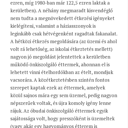
ezren, míg 1980-ban már 122,5 ezren laktak a
kerületben). A néhány megmaradt kisvendéglő
nem tudta a megnövekedett étkezési igényeket
kielégíteni, valamint a háziasszonyok is
leginkább csak hétvégenként ragadtak fakanalat.
A hétközi étkezés megoldására (az üzemi és ahol
volt rá lehetőség, az iskolai étkeztetés mellett)
nagyon jó megoldást jelentettek a kerületben
működő önkiszolgáló éttermek, ahonnan el is
lehetett vinni ételhordókban az ételt, mondjuk
vacsorára. A közétkeztetésben szintén fontos
szerepet kaptak ezek az éttermek, amelyek
közül sajnos mára egy sem üzemel, pedig nagyon
népszerűek voltak, és újra komoly igény lenne
rájuk. Az óbudai önkiszolgáló éttermek egyik
sajátossága volt, hogy presszóként is üzemeltek
(vagy akár egy hagyományos étterem is