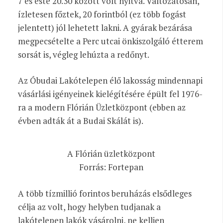
7 és este 20.30 között volt nyitva. Változatosan,
ízletesen főztek, 20 forintból (ez több fogást
jelentett) jól lehetett lakni. A gyárak bezárása
megpecsételte a Perc utcai önkiszolgáló étterem
sorsát is, végleg lehúzta a redőnyt.
Az Óbudai Lakótelepen élő lakosság mindennapi
vásárlási igényeinek kielégítésére épült fel 1976-
ra a modern Flórián Üzletközpont (ebben az
évben adták át a Budai Skálát is).
A Flórián üzletközpont
Forrás: Fortepan
A több tízmillió forintos beruházás elsődleges
célja az volt, hogy helyben tudjanak a
lakótelepen lakók vásárolni, ne kelljen