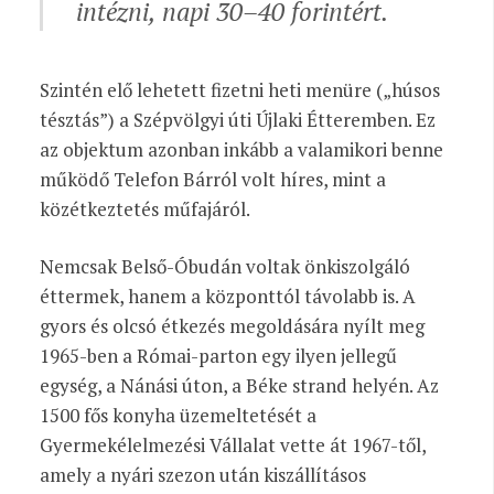
intézni, napi 30–40 forintért.
Szintén elő lehetett fizetni heti menüre („húsos
tésztás”) a Szépvölgyi úti Újlaki Étteremben. Ez
az objektum azonban inkább a valamikori benne
működő Telefon Bárról volt híres, mint a
közétkeztetés műfajáról.
Nemcsak Belső-Óbudán voltak önkiszolgáló
éttermek, hanem a központtól távolabb is. A
gyors és olcsó étkezés megoldására nyílt meg
1965-ben a Római-parton egy ilyen jellegű
egység, a Nánási úton, a Béke strand helyén. Az
1500 fős konyha üzemeltetését a
Gyermekélelmezési Vállalat vette át 1967-től,
amely a nyári szezon után kiszállításos