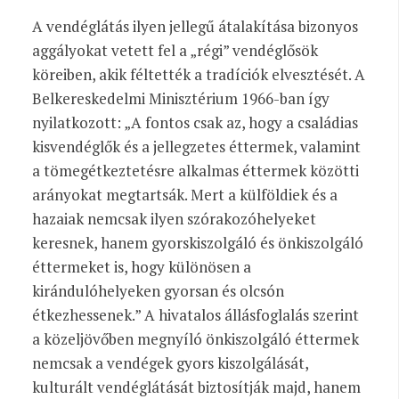
A vendéglátás ilyen jellegű átalakítása bizonyos
aggályokat vetett fel a „régi” vendéglősök
köreiben, akik féltették a tradíciók elvesztését. A
Belkereskedelmi Minisztérium 1966-ban így
nyilatkozott: „A fontos csak az, hogy a családias
kisvendéglők és a jellegzetes éttermek, valamint
a tömegétkeztetésre alkalmas éttermek közötti
arányokat megtartsák. Mert a külföldiek és a
hazaiak nemcsak ilyen szórakozóhelyeket
keresnek, hanem gyorskiszolgáló és önkiszolgáló
éttermeket is, hogy különösen a
kirándulóhelyeken gyorsan és olcsón
étkezhessenek.” A hivatalos állásfoglalás szerint
a közeljövőben megnyíló önkiszolgáló éttermek
nemcsak a vendégek gyors kiszolgálását,
kulturált vendéglátását biztosítják majd, hanem