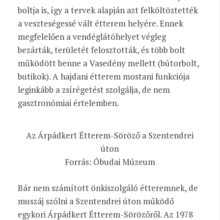
boltja is, így a tervek alapján azt felköltöztették
a veszteségessé vált étterem helyére. Ennek
megfelelően a vendéglátóhelyet végleg
bezárták, területét felosztották, és több bolt
működött benne a Vasedény mellett (bútorbolt,
butikok). A hajdani étterem mostani funkciója
leginkább a zsírégetést szolgálja, de nem
gasztronómiai értelemben.
Az Árpádkert Étterem-Söröző a Szentendrei
úton
Forrás: Óbudai Múzeum
Bár nem számított önkiszolgáló étteremnek, de
muszáj szólni a Szentendrei úton működő
egykori Árpádkert Étterem-Sörözőről. Az 1978