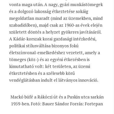
vonta maga után. A nagy, gyári munkástömegek
és a dolgozó lakosság étkeztetése sokáig
megoldatlan maradt (mind az üzemekben, mind
szabadidőben), majd csak az 1960-as évek elején
született döntés a helyzet gyökeres javításáról.
A Kádár-korszak korai gazdasági intézkedési,
politikai stílusváltása bizonyos fokú
életszínvonal-emelkedéshez vezetett, amely a
tömeges (köz-) és az egyéni étkezésben is
kimutatható volt: két területen, az üzemi
étkeztetésben és a szélesebb körű
vendéglátásban indult el látványos innováció.
Mackó büfé a Rákóczi út és a Puskin utca sarkán
1959-ben. Fotó: Bauer Sándor Forrás: Fortepan