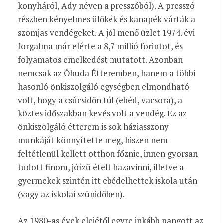
konyháról, Ady néven a presszóból). A presszó
részben kényelmes ülőkék és kanapék várták a
szomjas vendégeket. A jól menő üzlet 1974. évi
forgalma már elérte a 8,7 millió forintot, és
folyamatos emelkedést mutatott. Azonban
nemcsak az Óbuda Étteremben, hanem a többi
hasonló önkiszolgáló egységben elmondható
volt, hogy a csúcsidőn túl (ebéd, vacsora), a
köztes időszakban kevés volt a vendég. Ez az
önkiszolgáló étterem is sok háziasszony
munkáját könnyítette meg, hiszen nem
feltétlenül kellett otthon főznie, innen gyorsan
tudott finom, jóízű ételt hazavinni, illetve a
gyermekek szintén itt ebédelhettek iskola után
(vagy az iskolai szünidőben).
Az 1980-as évek elejétől egyre inkább pangott az