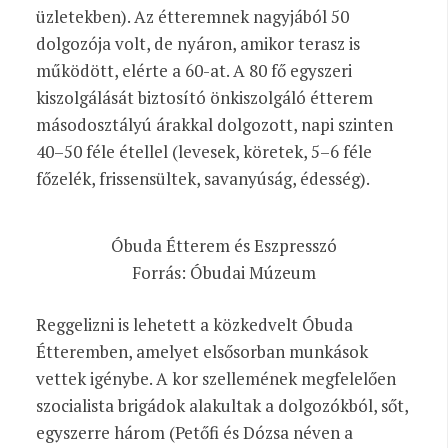
üzletekben). Az étteremnek nagyjából 50
dolgozója volt, de nyáron, amikor terasz is
működött, elérte a 60-at. A 80 fő egyszeri
kiszolgálását biztosító önkiszolgáló étterem
másod­osztályú árakkal dolgozott, napi szinten
40–50 féle étellel (levesek, köretek, 5–6 féle
főzelék, frissensültek, savanyúság, édesség).
Óbuda Étterem és Eszpresszó
Forrás: Óbudai Múzeum
Reggelizni is lehetett a közkedvelt Óbuda
Étteremben, amelyet elsősorban munkások
vettek igénybe. A kor szellemének megfelelően
szocialista brigádok alakultak a dolgozókból, sőt,
egyszerre három (Petőfi és Dózsa néven a