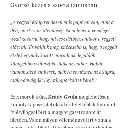
Gyorsétkezés a szocializmusban
„A reggeli étlap rendesen más papíron van, mint a
déli, mert ez az illendőség. Nem lehet a vendéget
azzal zavarni, hogy mi lesz délben, amikor a reggeli
előtt áll. És valljuk meg, ízlésesebb is, hogy a reggeli
ételek egymás között maradnak, legalább
könnyebben választ közülük az ember. Habár
vannak siető emberek, akik rá se néznek az étlapra,
csak odavágják: Egy zónapörköltet kérek.”
Ezen sorok írója,
Krúdy Gyula
meglehetősen
komoly tapasztalatokkal és felettébb kifinomult
ízlésvilággal bírt a magyar gasztronómiát
illetően. Vajon milyen véleménnyel írt volna a
maga szofisztikált stílusában a kortükörként is