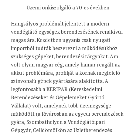
Üzemi önkiszolgáló a 70-es években
Hangsúlyos problémát jelentett a modern
vendéglátó egységek berendezésének rendkívül
magas ára. Kezdetben ugyanis csak nyugati
importból tudták beszerezni a működésükhöz
szükséges gépeket, berendezési tárgyakat. Ám
volt olyan magyar cég, amely hamar reagált az
akkut problémára, profilját a kornak megfelelő
színvonalú gépek gyártására alakította. A
legfontosabb a KERIPAR (Kereskedelmi
Berendezéseket és Gépelemeket Gyártó
Vállalat) volt, amelynek több üzemegysége
működött (a fővárosban az egyedi berendezések
gyára, Szombathelyen a Vendéglátóipari
Gépgyár, Celldömölkön az Üzletberendezés