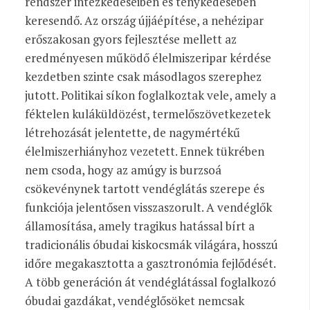
rendszer intézkedéseiben és ténykedésében
keresendő. Az ország újjáépítése, a nehézipar
erőszakosan gyors fejlesztése mellett az
eredményesen működő élelmiszeripar kérdése
kezdetben szinte csak másodlagos szerephez
jutott. Politikai síkon foglalkoztak vele, amely a
féktelen kuláküldözést, termelőszövetkezetek
létrehozását jelentette, de nagymértékű
élelmiszerhiányhoz vezetett. Ennek tükrében
nem csoda, hogy az amúgy is burzsoá
csökevénynek tartott vendéglátás szerepe és
funkciója jelentősen visszaszorult. A vendéglők
államosítása, amely tragikus hatással bírt a
tradicionális óbudai kiskocsmák világára, hosszú
időre megakasztotta a gasztronómia fejlődését.
A több generáción át vendéglátással foglalkozó
óbudai gazdákat, vendéglősöket nemcsak