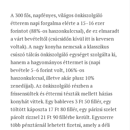
A 300 fős, napfényes, világos önkiszolgáló
étterem napi forgalma elérte a 15–16 ezer
forintot (88%-os haszonkulccsal), de ez elmaradt
a várt bevételtől (csúcsidőn kívül itt is kevesen
voltak). A nagy konyha nemcsak a klasszikus
csúszó tálcás önkiszolgáló egységet szolgálta ki,
hanem a hagyományos éttermet is (napi
bevétele 5–6 forint volt, 106%-os
haszonkulccsal, illetve akár plusz 10%
zenedíjjal). Az önkiszolgáló részben a
frissensültek és éttermi tészták mellett házias
konyhát vittek. Egy bableves 3 Ft 50 fillér, egy
töltött káposzta 17 Ft 80 fillér, egy párizsi szelet
párolt rizzsel 21 Ft 90 fillérbe került. Egyszerre
több pénztárnál lehetett fizetni, amely a déli