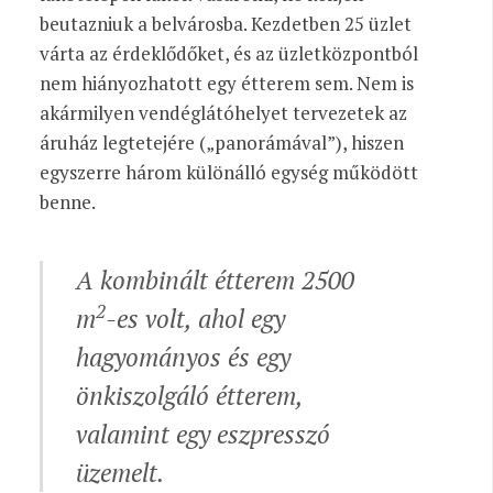
beutazniuk a belvárosba. Kezdetben 25 üzlet
várta az érdeklődőket, és az üzletközpontból
nem hiányozhatott egy étterem sem. Nem is
akármilyen vendéglátóhelyet tervezetek az
áruház legtetejére („panorámával”), hiszen
egyszerre három különálló egység működött
benne.
A kombinált étterem 2500
2
m
-es volt, ahol egy
hagyományos és egy
önkiszolgáló étterem,
valamint egy eszpresszó
üzemelt.