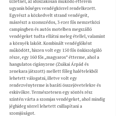
üzletnél, az időszakosan működő étterem
ugyanis bőséges vendégkörrel rendelkezett.
Egyrészt a közkedvelt strand vendégeit,
másrészt a szomszédos, 3 ezer fős nemzetközi
campingben és autós motelben megszálló
vendégeket tudta ellátni meleg étellel, valamint
a környék lakóit. Kombinált vendéglőként
működött, hiszen volt egy 150 fős önkiszolgáló
része, egy 160 fős „magyaros” étterme, ahol a
hangulatos cigányzene (Zsákai Árpád és
zenekara játszott) mellett főleg halételekből
lehetett válogatni, illetve volt egy
rendezvényterme is baráti összejövetelekre és
esküvőkre. Természetesen egy söntés rész
szintén várta a szomjas vendégeket, ahol mindig
jéghideg sörrel lehetett csillapítani a
szomjúságot.