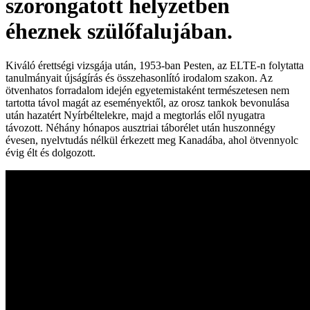
szorongatott helyzetben
éheznek szülőfalujában.
Kiváló érettségi vizsgája után, 1953-ban Pesten, az ELTE-n folytatta
tanulmányait újságírás és összehasonlító irodalom szakon. Az
ötvenhatos forradalom idején egyetemistaként természetesen nem
tartotta távol magát az eseményektől, az orosz tankok bevonulása
után hazatért Nyírbéltelekre, majd a megtorlás elől nyugatra
távozott. Néhány hónapos ausztriai táborélet után huszonnégy
évesen, nyelvtudás nélkül érkezett meg Kanadába, ahol ötvennyolc
évig élt és dolgozott.