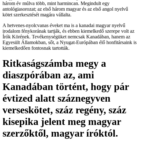
három év múlva több, mint harmincan. Megindult egy
antológiasorozat; az első három magyar és az első angol nyelvű
kötet szerkesztését magára vállalta.
A hetvenes-nyolcvanas éveket ma is a kanadai magyar nyelvű
irodalom fénykorának tartják, és ebben kiemelkedő szerepe volt az
Írók Körének. Tevékenységüket nemcsak Kanadában, hanem az
Egyesült Államokban, sőt, a Nyugat-Európában élő honfitársaink is
kiemelkedően fontosnak tartották.
Ritkaságszámba megy a
diaszpórában az, ami
Kanadában történt, hogy pár
évtized alatt száznegyven
verseskötet, száz regény, száz
kisepika jelent meg magyar
szerzőktől, magyar íróktól.