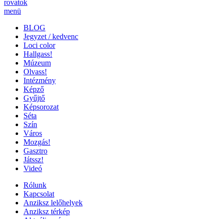
rovatok
menü
BLOG
Jegyzet / kedvenc
Loci color
Hallgass!
Múzeum
Olvass!
Intézmény
Képző
Gyűjtő
Képsorozat
Séta
Szín
Város
Mozgás!
Gasztro
Játssz!
Videó
Rólunk
Kapcsolat
Anziksz lelőhelyek
Anziksz térkép