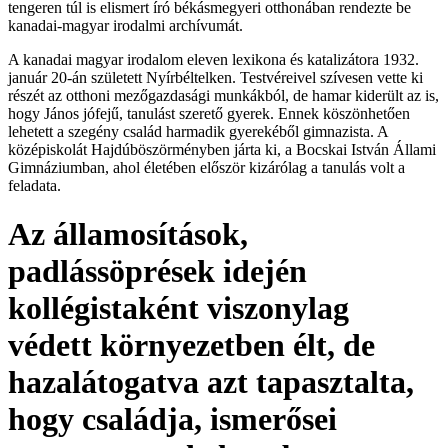
tengeren túl is elismert író békásmegyeri otthonában rendezte be
kanadai-magyar irodalmi archívumát.
A kanadai magyar irodalom eleven lexikona és katalizátora 1932.
január 20-án született Nyírbéltelken. Testvéreivel szívesen vette ki
részét az otthoni mezőgazdasági munkákból, de hamar kiderült az is,
hogy János jófejű, tanulást szerető gyerek. Ennek köszönhetően
lehetett a szegény család harmadik gyerekéből gim­nazista. A
középiskolát Hajdúböszörményben járta ki, a Bocskai István Állami
Gimnáziumban, ahol életében először kizárólag a tanulás volt a
feladata.
Az államosítások,
padlássöprések idején
kollégistaként viszonylag
védett környezetben élt, de
hazalátogatva azt tapasztalta,
hogy családja, ismerősei