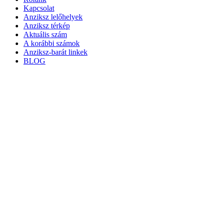
Kapcsolat
Anziksz lelőhelyek
Anziksz térkép
Aktuális szám
A korábbi számok
Anziksz-barát linkek
BLOG