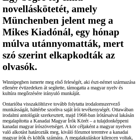
novelláskötetét, amely
Münchenben jelent meg a
Mikes Kiadónál, egy hónap
múlva utánnyomatták, mert
szó szerint elkapkodták az
olvasók.
Winnipegben ismerte meg első feleségét, aki észt-német származása
ellenére évtizedeken át segítette, támogatta a magyar nyelv és
kultúra megőrzésére irányuló munkáját.
Ontarióba visszaköltözve tovább folytatta irodalomszervező
munkásságát, háttérbe szorítva saját írói tevékenységét. Ottawában
irodalmi antológiát szerkesztett, majd 1968-ban írótársaival lakásán
megalapította a Kanadai Magyar Írók Körét – a tulajdonképpeni
kanadai magyar írószövetséget. A kör céljaként a magyar nyelven
való alkotást határozták meg, kiváló fórumot teremtve a kanadai
magyar írók és költők számára. A megalakuláskor kilencen voltak,