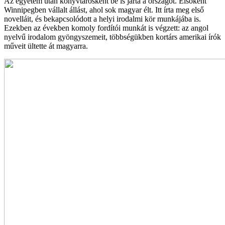
Az egyetem után könyvtárosként be is járta a országot. Elsőként
Winnipegben vállalt állást, ahol sok magyar élt. Itt írta meg első
novelláit, és bekapcsolódott a helyi irodalmi kör munkájába is.
Ezekben az években komoly fordítói munkát is végzett: az angol
nyelvű irodalom gyöngyszemeit, többségükben kortárs amerikai írók
műveit ültette át magyarra.