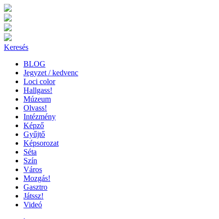
Keresés
BLOG
Jegyzet / kedvenc
Loci color
Hallgass!
Múzeum
Olvass!
Intézmény
Képző
Gyűjtő
Képsorozat
Séta
Szín
Város
Mozgás!
Gasztro
Játssz!
Videó