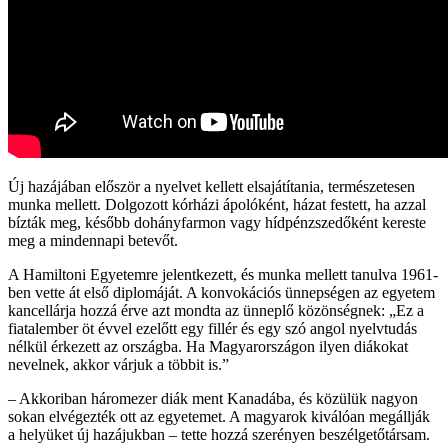
Új hazájában először a nyelvet kellett elsajátítania, természetesen
munka mellett. Dolgozott kórházi ápolóként, házat festett, ha azzal
bízták meg, később dohányfarmon vagy hídpénzszedőként kereste
meg a mindennapi betevőt.
A Hamiltoni Egyetemre jelentkezett, és munka mellett tanulva 1961-
ben vette át első diplomáját. A konvokációs ünnepségen az egyetem
kancellárja hozzá érve azt mondta az ünneplő közönségnek: „Ez a
fiatalember öt évvel ezelőtt egy fillér és egy szó angol nyelvtudás
nélkül érkezett az országba. Ha Magyarországon ilyen diákokat
nevelnek, akkor várjuk a többit is.”
– Akkoriban háromezer diák ment Kanadába, és közülük nagyon
sokan elvégezték ott az egyetemet. A magyarok kiválóan megállják
a helyüket új hazájukban – tette hozzá szerényen beszélgetőtársam.