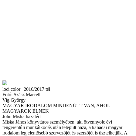
loci color | 2016/2017 tél
Fotó: Szász Marcell
Vig György
MAGYAR IRODALOM MINDENÜTT VAN, AHOL
MAGYAROK ÉLNEK
John Miska hazatért
Miska János könyvtáros személyében, aki ötvennyolc évi
tengerentúli munkálkodás után települt haza, a kanadai magyar
irodalom legjelentősebb szervezőjét és szerzőjét is tisztelhetjük. A