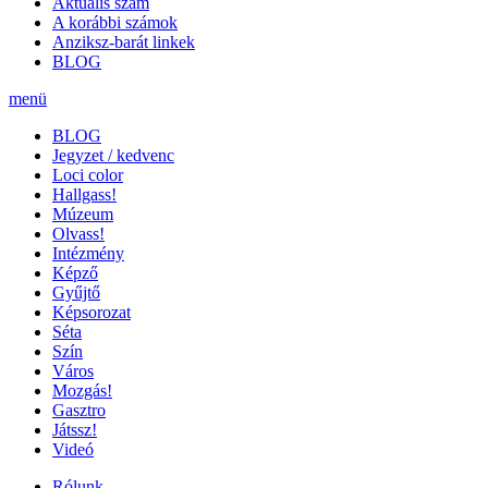
Aktuális szám
A korábbi számok
Anziksz-barát linkek
BLOG
menü
BLOG
Jegyzet / kedvenc
Loci color
Hallgass!
Múzeum
Olvass!
Intézmény
Képző
Gyűjtő
Képsorozat
Séta
Szín
Város
Mozgás!
Gasztro
Játssz!
Videó
Rólunk