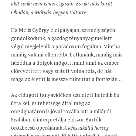
akit senki nem ismert igazán. És aki idős korát
Óbudán, a Mátyás-hegyen töltötte.
Ha Melis György életpályáján, személyiségén
gondolkodunk, a gazdag tényanyag mellett
végül megjelenik a paradoxon fogalma. Mintha
mindig valami ellentétbe botlanánk, mindig más
húzódna a dolgok mögött, mint amit az ember
előrevetített vagy sejtett volna róla, de hát
maga az életút is messze túlmutat a fantázián…
Az eldugott tanyavidéken született hetedik fiú
útra kel, és tehetsége által még az
országhatáron is jóval tovább jut: a milánói
Scalában ő interpretálja először Bartók
örökbecsű operájának
A kékszakállú herceg
várá
nak címszerepét. Ki hitte volna? A szlovák