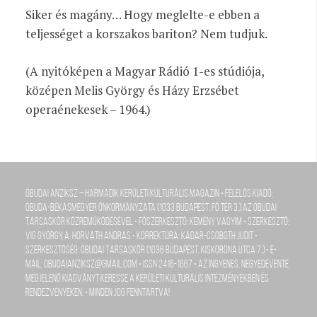
Siker és magány… Hogy meglelte-e ebben a
teljességet a korszakos bariton? Nem tudjuk.
(A nyitóképen a Magyar Rádió 1-es stúdiója,
középen Melis György és Házy Erzsébet
operaénekesek – 1964.)
Óbudai Anziksz – Harmadik kerületi kulturális magazin • Felelős kiadó:
Óbuda-Békásmegyer Önkormányzata (1033 Budapest, Fő tér 3.) az Óbudai
Társaskör közreműködésével • Főszerkesztő: Kemény Vagyim • szerkesztő:
Vig György, A. Horváth András • Korrektúra: Kádár-Csoboth Judit •
szerkesztőség: Óbudai Társaskör (1036 Budapest, Kiskorona utca 7.) • e-
mail: obudaianziksz@gmail.com • ISSN 2416-1667 • Az ingyenes, negyedévente
megjelenő kiadványt keresse a kerületi kulturális intézményekben és
rendezvényeken. • Minden jog fenntartva!