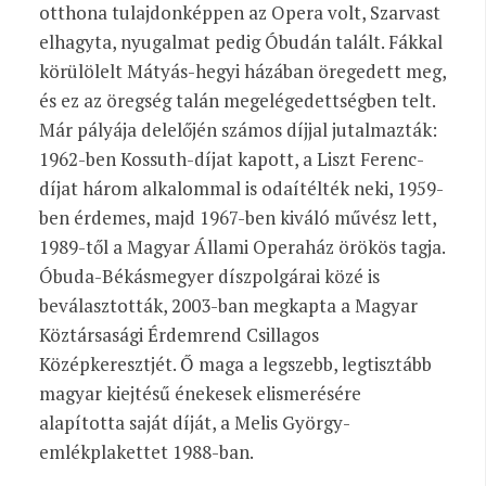
otthona tulajdonképpen az Opera volt, Szarvast
elhagyta, nyugalmat pedig Óbudán talált. Fákkal
körülölelt Mátyás-hegyi házában öregedett meg,
és ez az öregség talán megelégedettségben telt.
Már pályája delelőjén számos díjjal jutalmazták:
1962-ben Kossuth-díjat kapott, a Liszt Ferenc-
díjat három alkalommal is odaítélték neki, 1959-
ben érdemes, majd 1967-ben kiváló művész lett,
1989-től a Magyar Állami Operaház örökös tagja.
Óbuda-Békásmegyer díszpolgárai közé is
beválasztották, 2003-ban megkapta a Magyar
Köztársasági Érdemrend Csillagos
Középkeresztjét. Ő maga a legszebb, legtisztább
magyar kiejtésű énekesek elismerésére
alapította saját díját, a Melis György-
emlékplakettet 1988-ban.