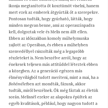
ikonja megtanította őt kosztümöt viselni, hanem
mert ezek az emberek átgyúrták őt a szerepekre.
Pontosan tudták, hogy gyúrható, látták, hogy
minden megvan benne, ami az operaszínpadra
kell, dolgoztak vele és Melis nem állt ellen.
Ebben az időszakban komoly műhelymunka
zajlott az Operában, és ebben a műhelyben
szenvedéllyel csiszolták még a legapróbb
részleteket is. Nem beszélve arról, hogy az
énekesek teljesen más attitűddel léteztek ebben
a közegben. Az a generáció egészen más
élményvilágból tudott meríteni, mint a mai, ha a
Bohémélet
ben azt mondták, fázunk, akkor
tudták, miről beszélnek. Ők még fáztak az életük
során. Melisnél ezekre az alapokra épültek az
egyéb kvalitások, például, hogy nagyon tudott a