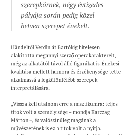
szerepkörnek, négy évtizedes
pályája során pedig közel
hetven szerepet énekelt.
Händeltől Verdin át Bartókig hitelesen
alakította megannyi szerző operakaraktereit,
még az alkatától távol álló figurákat is. Énekesi
kvalitása mellett humora és érzékenysége tette
alkalmassá a legkülönfélébb szerepek
interpretálására.
„Vissza kell utalnom erre a misztikumra: teljes
titok volt a személyisége – mondja Karczag
Márton –, és valószínűleg magának a
művészetének is ez a titok volt a nyitja.