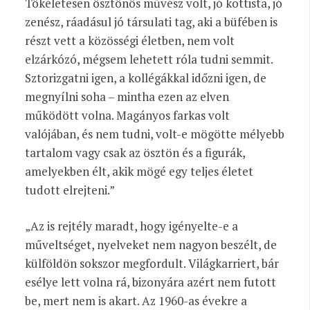
Tökéletesen ösztönös művész volt, jó kottista, jó
zenész, ráadásul jó társulati tag, aki a büfében is
részt vett a közösségi életben, nem volt
elzárkózó, mégsem lehetett róla tudni semmit.
Sztorizgatni igen, a kollégákkal időzni igen, de
megnyílni soha – mintha ezen az elven
működött volna. Magányos farkas volt
valójában, és nem tudni, volt-e mögötte mélyebb
tartalom vagy csak az ösztön és a figurák,
amelyekben élt, akik mögé egy teljes életet
tudott elrejteni.”
„Az is rejtély maradt, hogy igényelte-e a
műveltséget, nyelveket nem nagyon beszélt, de
külföldön sokszor megfordult. Világkarriert, bár
esélye lett volna rá, bizonyára azért nem futott
be, mert nem is akart. Az 1960-as évekre a