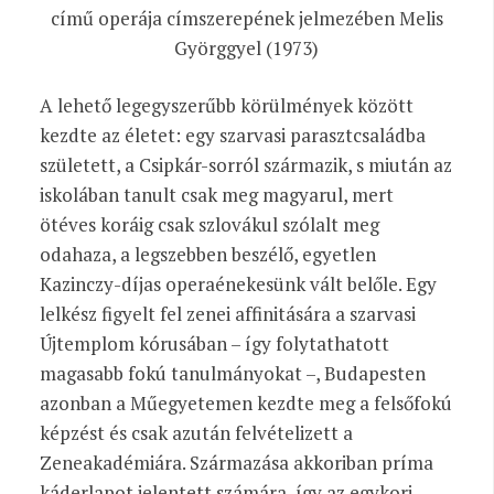
című operája címszerepének jelmezében Melis
Györggyel (1973)
A lehető legegyszerűbb körülmények között
kezdte az életet: egy szarvasi parasztcsaládba
született, a Csipkár-sorról származik, s miután az
iskolában tanult csak meg magyarul, mert
ötéves koráig csak szlovákul szólalt meg
odahaza, a legszebben beszélő, egyetlen
Kazinczy-díjas operaénekesünk vált belőle. Egy
lelkész figyelt fel zenei affinitására a szarvasi
Újtemplom kórusában – így folytathatott
magasabb fokú tanulmányokat –, Budapesten
azonban a Műegyetemen kezdte meg a felsőfokú
képzést és csak azután felvételizett a
Zeneakadémiára. Származása akkoriban príma
káderlapot jelentett számára, így az egykori