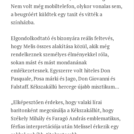
Nem volt még mobiltelefon, olykor vonalas sem,
a beugróért küldtek egy taxit és vitték a
színházba.
Elgondolkodtató és bizonyára reális feltevés,
hogy Melis összes alakítása közül, akik még
rendelkeznek személyes élményekkel róla,
sokan mást és mást mondanának
emlékezetesnek. Egyszerre volt hiteles Don
Pasquale, Posa márki és Jago, Don Giovanni és
Falstaff. Kékszakállú hercege újabb misztikum…
„Elképesztően érdekes, hogy valaki lírai
baritonként megcsinálja a Kékszakállút, hogy
Székely Mihály és Faragó András emblematikus,
férfias interpretációja után Melissel érkezik egy