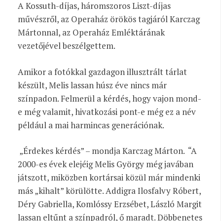
A Kossuth-díjas, háromszoros Liszt-díjas
művészről, az Operaház örökös tagjáról Karczag
Mártonnal, az Operaház Emléktárának
vezetőjével beszélgettem.
Amikor a fotókkal gazdagon illusztrált tárlat
készült, Melis lassan húsz éve nincs már
színpadon.
Felmerül a kérdés, hogy vajon mond-
e még valamit, hivatkozási pont-e még ez a név
például a mai harmincas generációnak.
„Érdekes kérdés” – mondja Karczag Márton.
“A
2000-es évek elejéig Melis György még javában
játszott, miközben kortársai közül már mindenki
más „kihalt” körülötte. Addigra Ilosfalvy Róbert,
Déry Gabriella, Komlóssy Erzsébet, László Margit
lassan eltűnt a színpadról, ő maradt. Döbbenetes