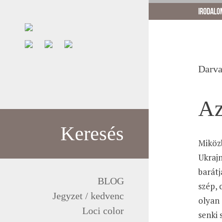
irodalo
Darva
Az
Keresés
Miköz
Ukrajn
barátj
BLOG
szép, 
Jegyzet / kedvenc
olyan 
Loci color
senki 