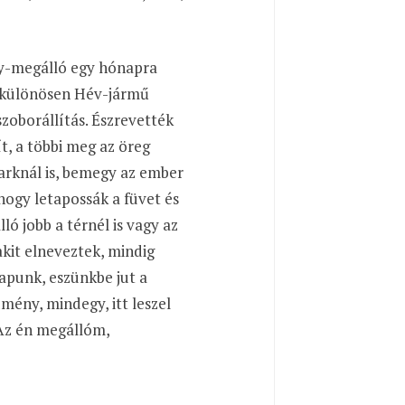
zy-megálló egy hónapra
, különösen Hév-jármű
zoborállítás. Észrevették
t, a többi meg az öreg
arknál is, bemegy az ember
hogy letapossák a füvet és
lló jobb a térnél is vagy az
akit elneveztek, mindig
apunk, eszünkbe jut a
dmény, mindegy, itt leszel
 Az én megállóm,