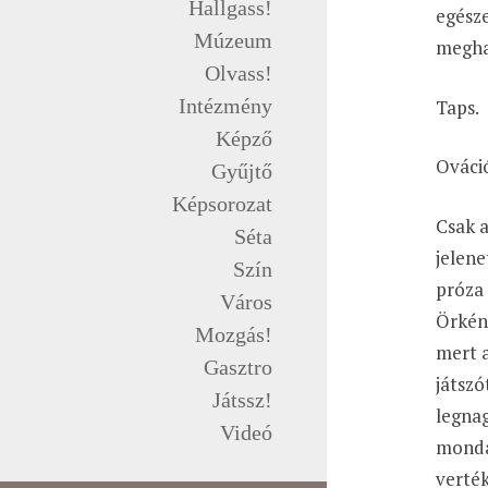
Hallgass!
egésze
Múzeum
megha
Olvass!
Intézmény
Taps.
Képző
Ováci
Gyűjtő
Képsorozat
Csak a
Séta
jelene
Szín
próza 
Város
Örkén
Mozgás!
mert a
Gasztro
játszó
Játssz!
legnag
Videó
monda
verték