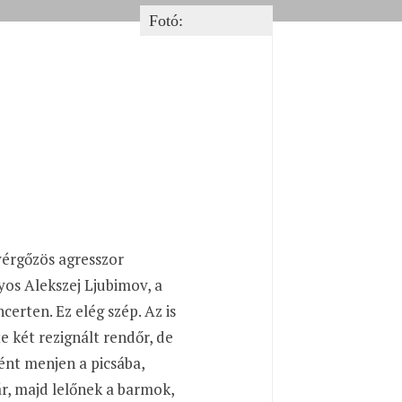
Fotó:
érgőzös agresszor
os Alekszej Ljubimov, a
certen. Ez elég szép. Az is
 két rezignált rendőr, de
ént menjen a picsába,
ár, majd lelőnek a barmok,