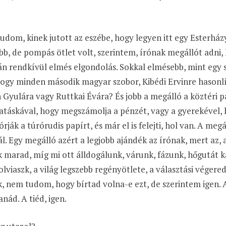
.
dom, kinek jutott az eszébe, hogy legyen itt egy Esterhá
bb, de pompás ötlet volt, szerintem, írónak megállót adni
n rendkívül elmés elgondolás. Sokkal elmésebb, mint egy s
ogy minden második magyar szobor, Kibédi Ervinre hasonlí
Gyulára vagy Ruttkai Évára? És jobb a megálló a köztéri p
atáskával, hogy megszámolja a pénzét, vagy a gyerekével, 
órják a túrórudis papírt, és már el is felejti, hol van. A megá
l. Egy megálló azért a legjobb ajándék az írónak, mert az, 
 marad, míg mi ott álldogálunk, várunk, fázunk, hőgutát k
lviaszk, a világ legszebb regényötlete, a választási végere
, nem tudom, hogy bírtad volna-e ezt, de szerintem igen.
ád. A tiéd, igen.