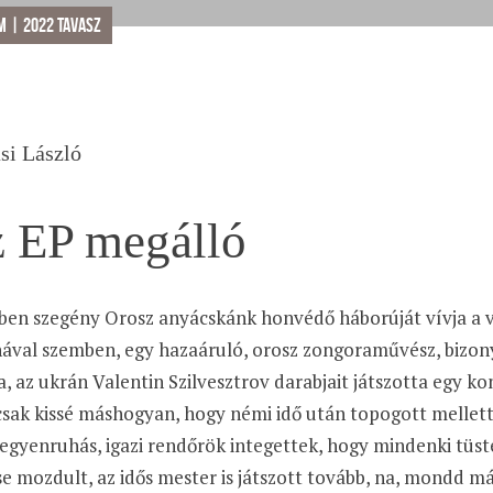
m | 2022 tavasz
si László
 EP megálló
ben szegény Orosz anyácskánk honvédő háborúját vívja a v
ával szemben, egy hazaáruló, orosz zongoraművész, bizony
a, az ukrán Valentin Szilvesztrov darabjait játszotta egy kon
csak kissé máshogyan, hogy némi idő után topogott mellette
egyenruhás, igazi rendőrök integettek, hogy mindenki tüst
se mozdult, az idős mester is játszott tovább, na, mondd m