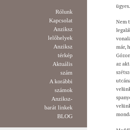
ügyes
Rólunk
Kapcsolat
Nem tu
Anziksz
legalá
lelőhelyek
vonalá
Anziksz
már, h
térkép
Gózon 
az akt
Aktuális
szétsz
szám
utcáná
A korábbi
velünk
számok
spanyo
Anziksz-
velünk
barát linkek
mondan
BLOG