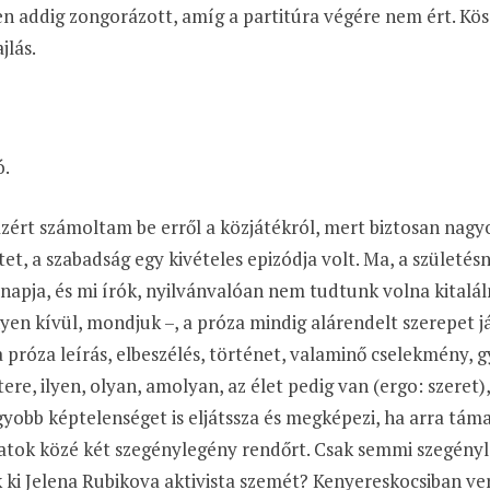
n addig zongorázott, amíg a partitúra végére nem ért. Kö
jlás.
ó.
zért számoltam be erről a közjátékról, mert biztosan nagy
tet, a szabadság egy kivételes epizódja volt. Ma, a szület
napja, és mi írók, nyilvánvalóan nem tudtunk volna kitalál
yen kívül, mondjuk
–
, a próza mindig alárendelt szerepet já
 próza leírás, elbeszélés, történet, valaminő cselekmény,
tere, ilyen, olyan, amolyan, az élet pedig van (ergo: szeret),
yobb képtelenséget is eljátssza és megképezi, ha arra tám
tok közé két szegénylegény rendőrt. Csak semmi szegényl
 ki Jelena Rubikova aktivista szemét? Kenyereskocsiban ver