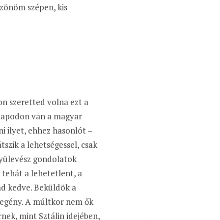
szönöm szépen, kis
on szeretted volna ezt a
ésnapodon van a magyar
ni ilyet, ehhez hasonlót
–
tszik a lehetségessel, csak
 gyülevész gondolatok
 tehát a lehetetlent, a
ad kedve. Beküldök a
egény. A múltkor nem ők
nek, mint Sztálin idejében,