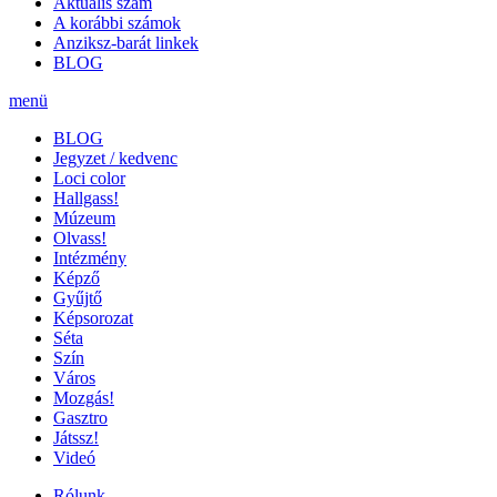
Aktuális szám
A korábbi számok
Anziksz-barát linkek
BLOG
menü
BLOG
Jegyzet / kedvenc
Loci color
Hallgass!
Múzeum
Olvass!
Intézmény
Képző
Gyűjtő
Képsorozat
Séta
Szín
Város
Mozgás!
Gasztro
Játssz!
Videó
Rólunk