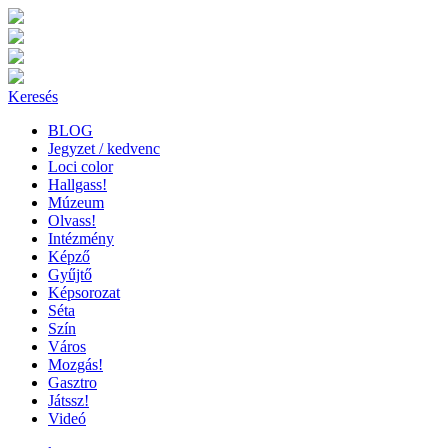
Keresés
BLOG
Jegyzet / kedvenc
Loci color
Hallgass!
Múzeum
Olvass!
Intézmény
Képző
Gyűjtő
Képsorozat
Séta
Szín
Város
Mozgás!
Gasztro
Játssz!
Videó