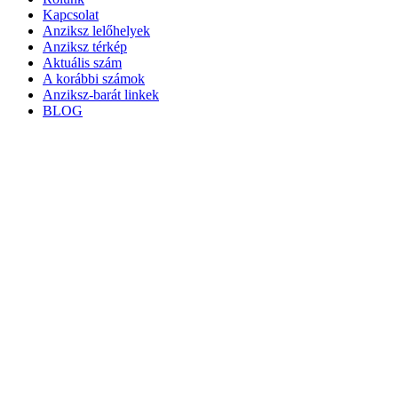
Kapcsolat
Anziksz lelőhelyek
Anziksz térkép
Aktuális szám
A korábbi számok
Anziksz-barát linkek
BLOG