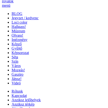
rovatok
menü
BLOG
Jegyzet / kedvenc
Loci color
Hallgass!
Múzeum
Olvass!
Intézmény
Képző
Gyűjtő
Képsorozat
Séta
Szín
Város
Mozgás!
Gasztro
Játssz!
Videó
Rólunk
Kapcsolat
Anziksz lelőhelyek
Anziksz térkép