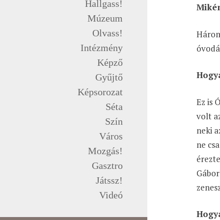
Hallgass!
Mikén
Múzeum
Olvass!
Három
Intézmény
óvodáb
Képző
Hogya
Gyűjtő
Képsorozat
Ez is 
Séta
volt a
Szín
neki a
Város
ne cs
Mozgás!
érezt
Gasztro
Gáborh
Játssz!
zenes
Videó
Hogya