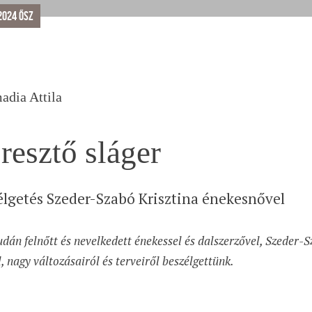
2024 ősz
adia Attila
resztő sláger
élgetés Szeder-Szabó Krisztina énekesnővel
dán felnőtt és nevelkedett énekessel és dalszerzővel, Szeder-S
l, nagy változásairól és terveiről beszélgettünk.