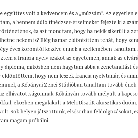
 együttes volt a kedvencem és a „múzsám”. Az egyetlen eg
tam, a bennem dúló tinédzser-érzelmeket fejezte ki a szá
örténetének, és azt mondtam, hogy ha nekik sikerült a zene
lhetne nekem is? Elég hamar eldöntöttem tehát, hogy zenés
négy éves koromtól kezdve ennek a szellemében tanultam.
ztem a francia nyelv szakot az egyetemen, annak az elvár
gy diploma, miközben nem hagytam abba a zenetanulást és 
 eldöntöttem, hogy nem leszek francia nyelvtanár, és ami
emmel, a Kőbányai Zenei Stúdióban tanultam tovább ének s
 az elhivatottságomnak. Kőbányán tovább mélyült a kapcso
sokkal, eközben megalakult a MeloDisztiK akusztikus duóm
volt. Sok helyen játszottunk, elsősorban feldolgozásokat, ez
dtam magam próbálni.