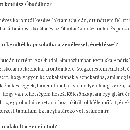
t kötődsz Óbudához?
éves koromtól kezdve laktam Óbudán, ott nőttem fel. Itt 
a, általános iskolába és az Óbudai Gimnáziumba. És persz
n kerültél kapcsolatba a zenéléssel, énekléssel?
Óbudán történt. Az Óbudai Gimnáziumban Petruska Andris ké
z iskolai rockzenekar frontembere. Megkerestem Andrist, 
zért, hogy vegyen be vokalistának a zenekarába, ami meg is
ak énekes legyek, hanem tanuljak valamilyen hangszeren,
e, hogy van tehetségem hozzá. Kölcsönkaptam egy gitárt é
oz, egy óbudai zenetanárhoz, akitől többféle műfajt, éneke
zerzést tanultam. Ez meghatározó volt számomra.
n alakult a zenei utad?