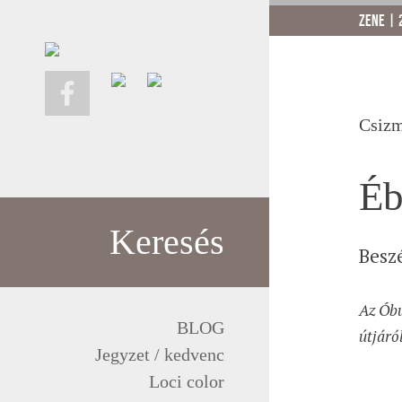
zene | 
Csizm
Éb
Keresés
Besz
Az Óbu
BLOG
útjáró
Jegyzet / kedvenc
Loci color