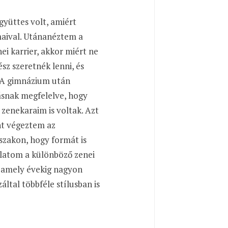
yüttes volt, amiért
maival. Utánanéztem a
i karrier, akkor miért ne
z szeretnék lenni, és
 A gimnázium után
ásnak megfelelve, hogy
zenekaraim is voltak. Azt
nt végeztem az
zakon, hogy formát is
latom a különböző zenei
, amely évekig nagyon
által többféle stílusban is