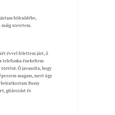
jártam bölcsődébe,
e máig szeretem.
t évvel felettem járt, ő
és telefonba énekeltem
 történt. Ő javasolta, hogy
 képezzem magam, mert úgy
s beiratkoztam Bussy
t, gitározást és