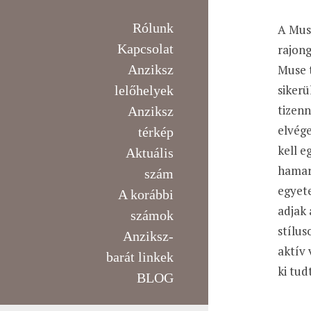
Rólunk
A Muse
Kapcsolat
rajong
Muse t
Anziksz
sikerü
lelőhelyek
tizen
Anziksz
elvége
térkép
kell e
Aktuális
hamar
szám
egyet
A korábbi
adjak
számok
stílu
Anziksz-
aktív 
barát linkek
ki tu
BLOG