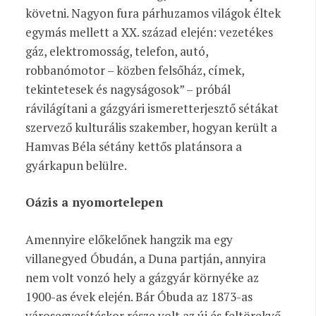
követni. Nagyon fura párhuzamos világok éltek
egymás mellett a XX. század elején: vezetékes
gáz, elektromosság, telefon, autó,
robbanómotor – közben felsőház, címek,
tekintetesek és nagyságosok” – próbál
rávilágítani a gázgyári ismeretterjesztő sétákat
szervező kulturális szakember, hogyan került a
Hamvas Béla sétány kettős platánsora a
gyárkapun belülre.
Oázis a nyomortelepen
Amennyire előkelőnek hangzik ma egy
villanegyed Óbudán, a Duna partján, annyira
nem volt vonzó hely a gázgyár környéke az
1900-as évek elején. Bár Óbuda az 1873-as
városegyesítéskor része volt az új és feltörekvő