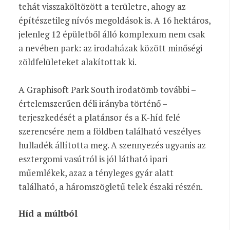
tehát visszaköltözött a területre, ahogy az
építészetileg nívós megoldások is. A 16 hektáros,
jelenleg 12 épületből álló komplexum nem csak
a nevében park: az irodaházak között minőségi
zöldfelületeket alakítottak ki.
A Graphisoft Park South irodatömb további –
értelemszerűen déli irányba történő –
terjeszkedését a platánsor és a K-híd felé
szerencsére nem a földben található veszélyes
hulladék állította meg. A szennyezés ugyanis az
esztergomi vasútról is jól látható ipari
műemlékek, azaz a tényleges gyár alatt
található, a háromszögletű telek északi részén.
Híd a múltból