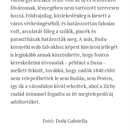
fővárosnak, lényegében nem tartozott szervesen
hozzá. Földrajzilag, közlekedésileg is kiesett a
város vérkeringéséből, és határozottan falusias
volt, arculatát főleg a szőlők, pincék és
parasztházak határozták meg. A más, Buda-
környéki sváb falvakhoz képest kisvárosi jellegét
is leginkább annak köszönhette, hogy fontos
kereskedelmi útvonalak – például a Duna –
mellett feküdt, továbbá, hogy zsidók 1840 előtt
nem telepedhettek le sem Budán, sem Pesten,
így ők a városfalon kívül rekedtek, ahol a Zichy
család örömmel fogadta az itt megtelepedő új
adófizetőket.
Fotó: Dohi Gabriella