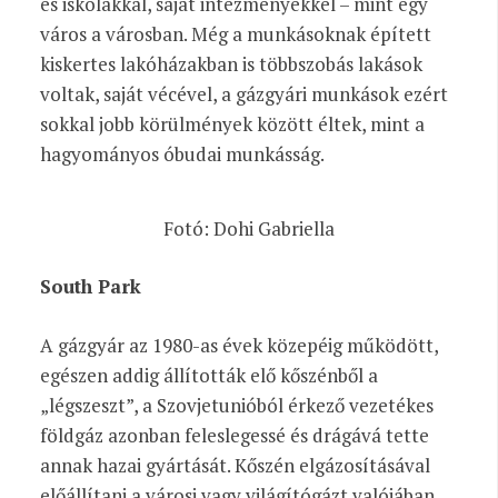
és iskolákkal, saját intézményekkel – mint egy
város a városban. Még a munkásoknak épített
kiskertes lakóházakban is többszobás lakások
voltak, saját vécével, a gázgyári munkások ezért
sokkal jobb körülmények között éltek, mint a
hagyományos óbudai munkásság.
Fotó: Dohi Gabriella
South Park
A gázgyár az 1980-as évek közepéig működött,
egészen addig állították elő kőszénből a
„légszeszt”, a Szovjetunióból érkező vezetékes
földgáz azonban feleslegessé és drágává tette
annak hazai gyártását. Kőszén elgázosításával
előállítani a városi vagy világítógázt valójában