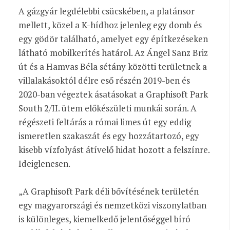
A gázgyár legdélebbi csücskében, a platánsor
mellett, közel a K-hídhoz jelenleg egy domb és
egy gödör található, amelyet egy építkezéseken
látható mobilkerítés határol. Az Ángel Sanz Briz
út és a Hamvas Béla sétány közötti területnek a
villalakásoktól délre eső részén 2019-ben és
2020-ban végeztek ásatásokat a Graphisoft Park
South 2/II. ütem előkészületi munkái során. A
régészeti feltárás a római limes út egy eddig
ismeretlen szakaszát és egy hozzátartozó, egy
kisebb vízfolyást átívelő hidat hozott a felszínre.
Ideiglenesen.
„A Graphisoft Park déli bővítésének területén
egy magyarországi és nemzetközi viszonylatban
is különleges, kiemelkedő jelentőséggel bíró