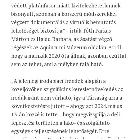
védett platánfasor miatt kivitelezhetetlennek
bizonyult, azonban a korszerű módszerekkel
végzett dokumentálás a virtuális bemutatás
lehetőségét biztosítja” – írták Tóth Farkas
Márton és Hajdu Barbara, az ásatást végző
régészek az Aquincumi Múzeum oldalán. Arról,
hogy a munkák 2020 óta állnak, azonban ezúttal
sem az tehet, ami a mélyben található.
„A jelenlegi irodapiaci trendek alapján a
közeljövőben szignifikáns keresletnövekedés az
irodák iránt nem várható, így a Társaság arra a
következtetésre jutott – ahogy azt 2024. május
13-án közzé is tette – hogy megvizsgálja a déli
fejlesztési területen a lakó- és szolgáltató
egységek fejlesztésének lehetőségét. Erre