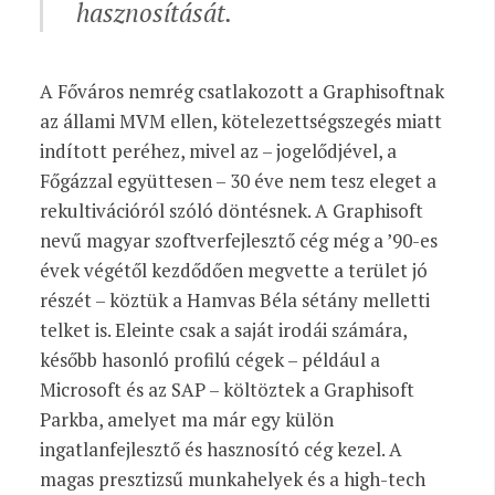
hasznosítását.
A Főváros nemrég csatlakozott a Graphisoftnak
az állami MVM ellen, kötelezettségszegés miatt
indított peréhez, mivel az – jogelődjével, a
Főgázzal együttesen – 30 éve nem tesz eleget a
rekultivációról szóló döntésnek. A Graphisoft
nevű magyar szoftverfejlesztő cég még a ’90-es
évek végétől kezdődően megvette a terület jó
részét – köztük a Hamvas Béla sétány melletti
telket is. Eleinte csak a saját irodái számára,
később hasonló profilú cégek – például a
Microsoft és az SAP – költöztek a Graphisoft
Parkba, amelyet ma már egy külön
ingatlanfejlesztő és hasznosító cég kezel. A
magas presztizsű munkahelyek és a high-tech