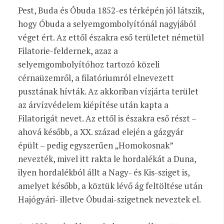
Pest, Buda és Óbuda 1852-es térképén jól látszik,
hogy Óbuda a selyemgombolyítónál nagyjából
véget ért. Az ettől északra eső területet németül
Filatorie-feldernek, azaz a
selyemgombolyítóhoz tartozó közeli
cérnaüzemről, a filatóriumról elnevezett
pusztának hívták. Az akkoriban vízjárta terület
az árvízvédelem kiépítése után kapta a
Filatorigát nevet. Az ettől is északra eső részt –
ahová később, a XX. század elején a gázgyár
épült – pedig egyszerűen „Homokosnak”
nevezték, mivel itt rakta le hordalékát a Duna,
ilyen hordalékból állt a Nagy- és Kis-sziget is,
amelyet később, a köztük lévő ág feltöltése után
Hajógyári- illetve Óbudai-szigetnek neveztek el.