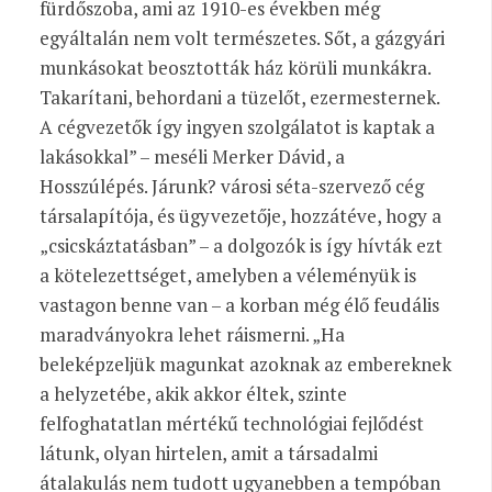
fürdőszoba, ami az 1910-es években még
egyáltalán nem volt természetes. Sőt, a gázgyári
munkásokat beosztották ház körüli munkákra.
Takarítani, behordani a tüzelőt, ezermesternek.
A cégvezetők így ingyen szolgálatot is kaptak a
lakásokkal” – meséli Merker Dávid, a
Hosszúlépés. Járunk? városi séta-szervező cég
társalapítója, és ügyvezetője, hozzátéve, hogy a
„csicskáztatásban” – a dolgozók is így hívták ezt
a kötelezettséget, amelyben a véleményük is
vastagon benne van – a korban még élő feudális
maradványokra lehet ráismerni. „Ha
beleképzeljük magunkat azoknak az embereknek
a helyzetébe, akik akkor éltek, szinte
felfoghatatlan mértékű technológiai fejlődést
látunk, olyan hirtelen, amit a társadalmi
átalakulás nem tudott ugyanebben a tempóban