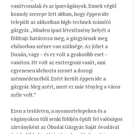
vasútvonalak és az iparvágányok. Ennek végül
komoly szerepe lett abban, hogy éppen ide
települt az akkoriban high-technek számító
gázgyár. „Minden ipari létesítmény helyét a
földrajz határozza meg, a gázgyárnak meg
elsősorban szénre van szüksége. Az jöhet a
Dunán, vagy – és ez volt a gyakoribb eset –
vasúton. Itt volt az esztergomi vasút, ami
egyenesen idehozta szenet a dorogi
szénmedencéből. Ezért került éppen ide a
gázgyár. Meg azért, mert ez már tényleg a város
széle volt.”
Ezen a területen, a nyomortelepeken és a
vágányokon túli senki földjén épült fel valóságos
zárványként az Óbudai Gázgyár. Saját óvodával