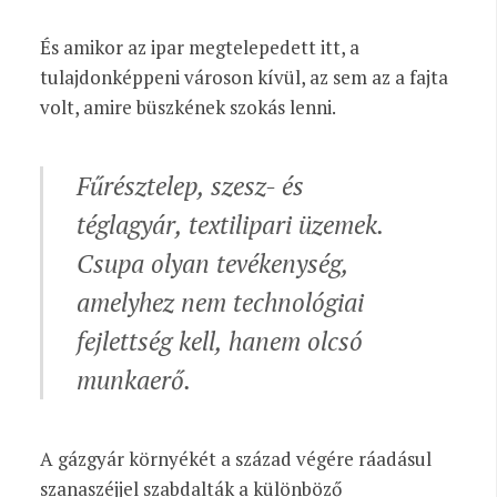
És amikor az ipar megtelepedett itt, a
tulajdonképpeni városon kívül, az sem az a fajta
volt, amire büszkének szokás lenni.
Fűrésztelep, szesz- és
téglagyár, textilipari üzemek.
Csupa olyan tevékenység,
amelyhez nem technológiai
fejlettség kell, hanem olcsó
munkaerő.
A gázgyár környékét a század végére ráadásul
szanaszéjjel szabdalták a különböző