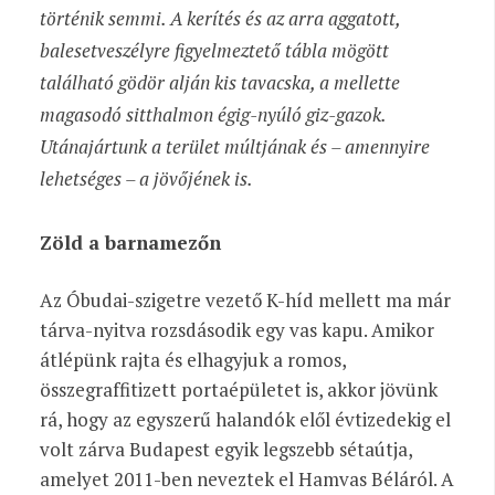
történik semmi. A kerítés és az arra aggatott,
balesetveszélyre figyelmeztető tábla mögött
található gödör alján kis tavacska, a mellette
magasodó sitthalmon égig-nyúló giz-gazok.
Utánajártunk a terület múltjának és – amennyire
lehetséges – a jövőjének is.
Zöld a barnamezőn
Az Óbudai-szigetre vezető K-híd mellett ma már
tárva-nyitva rozsdásodik egy vas kapu. Amikor
átlépünk rajta és elhagyjuk a romos,
összegraffitizett portaépületet is, akkor jövünk
rá, hogy az egyszerű halandók elől évtizedekig el
volt zárva Budapest egyik legszebb sétaútja,
amelyet 2011-ben neveztek el Hamvas Béláról. A