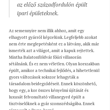
az előző századfordulón épült
ipari épületeknek.
Az semennyire nem illik ahhoz, amit egy
elhagyott gyárról képzelünk. Legfeljebb azokat
nem érte meglepetésként ez a látvány, akik már
ismerték azt a világot, amit a kapuk rejtettek.
Mintha Balatonföldvár főúri villasorán
sétálnánk. És ez nem véletlen. Olyan korszakban
épült, amikor a technikai fejlődés, a hihetetlenül
gyors változások sokszor lehagyták a
társadalom beidegződéseit. Ennek köszönhető,
hogy egy, a kor összes kényelmi újítását és
luxusát felvonultató villanegyed épült a
tisztviselőknek a gyár szomszédságába. Ennek