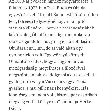
Az 1880-as években mindez megváltozott: a
faluból az 1973-ban Pest, Buda és Óbuda
egyesülésével létrejött Budapest külső kerülete
lett, félreeső helyzeténél fogva – alapító
státusza ellenére –, nem is a szerencsésebbek
közül való. „Óbudára mindig romantikusan
szoktak gondolni, hogy milyen jó volt kijárni
Óbudára enni, inni, de az valójában egy
nyomortelep volt. Egy szörnyű környék.
Onnantól kezdve, hogy a hagyományos
mezőgazdasági megélhetés a filoxérával
megszűnt, annak, aki dolgozni akart, el kellett
gyalogolnia vagy a Váci útra vagy a Ganz
gyárhoz, a mai Millenáris környékére. Más
lehetőség nem nem volt, hiszen ipar akkoriban
még alig volt a környéken” – mondja Merker
Dávid.