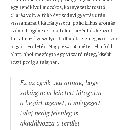
egy rendkívül mocskos, környezetkárosító
eljárás volt. A több évtizednyi gyártás után
visszamaradt kátrányszerű, policiklikus aromás
szénhidrogéneket, naftalint, arzént és benzolt
tartalmazó veszélyes hulladék jelenleg is ott van
a gyár területén. Nagyrészt 30 méterrel a föld
alatt, ahol megfogta egy vízzáró réteg, kisebb
részt pedig a talajban.
Ez az egyik oka annak, hogy
sokáig nem lehetett látogatni
a bezárt üzemet, a mérgezett
talaj pedig jelenleg is
akadályozza a terület