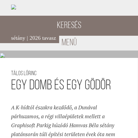
Keresés
sétány | 2026 tavasz
menü
Tálos Lőrinc
Egy domb és egy gödör
A K-hídtól északra kezdődő, a Dunával
párhuzamos, a régi villaépületek mellett a
Graphisoft Parkig húzódó Hamvas Béla sétány
platánsorán túli építési területen évek óta nem