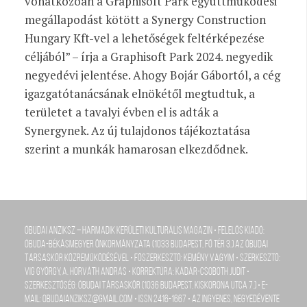
vonatkozóan a Graphisoft Park együttműködési
megállapodást kötött a Synergy Construction
Hungary Kft-vel a lehetőségek feltérképezése
céljából” – írja a Graphisoft Park 2024. negyedik
negyedévi jelentése. Ahogy Bojár Gábortól, a cég
igazgatótanácsának elnökétől megtudtuk, a
területet a tavalyi évben el is adták a
Synergynek. Az új tulajdonos tájékoztatása
szerint a munkák hamarosan elkezdődnek.
Óbudai Anziksz – Harmadik kerületi kulturális magazin • Felelős kiadó:
Óbuda-Békásmegyer Önkormányzata (1033 Budapest, Fő tér 3.) az Óbudai
Társaskör közreműködésével • Főszerkesztő: Kemény Vagyim • szerkesztő:
Vig György, A. Horváth András • Korrektúra: Kádár-Csoboth Judit •
szerkesztőség: Óbudai Társaskör (1036 Budapest, Kiskorona utca 7.) • e-
mail: obudaianziksz@gmail.com • ISSN 2416-1667 • Az ingyenes, negyedévente