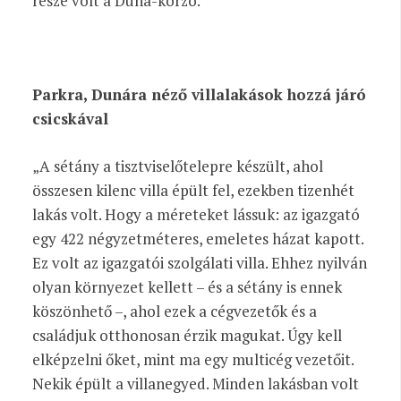
része volt a Duna-korzó.
Parkra, Dunára néző villalakások hozzá járó
csicskával
„A sétány a tisztviselőtelepre készült, ahol
összesen kilenc villa épült fel, ezekben tizenhét
lakás volt. Hogy a méreteket lássuk: az igazgató
egy 422 négyzetméteres, emeletes házat kapott.
Ez volt az igazgatói szolgálati villa. Ehhez nyilván
olyan környezet kellett – és a sétány is ennek
köszönhető –, ahol ezek a cégvezetők és a
családjuk otthonosan érzik magukat. Úgy kell
elképzelni őket, mint ma egy multicég vezetőit.
Nekik épült a villanegyed. Minden lakásban volt