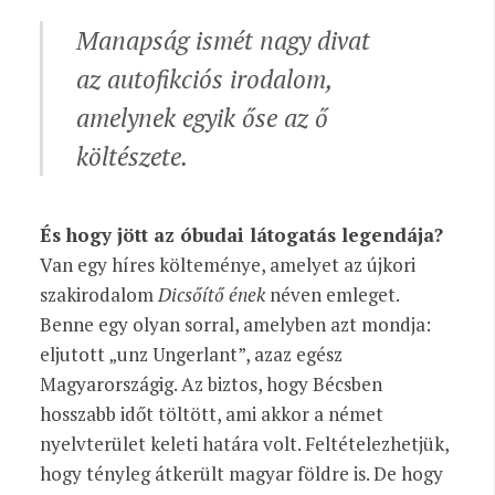
Manapság ismét nagy divat
az autofikciós irodalom,
amelynek egyik őse az ő
költészete.
És hogy jött az óbudai látogatás legendája?
Van egy híres költeménye, amelyet az újkori
szakirodalom
Dicsőítő ének
néven emleget.
Benne egy olyan sorral, amelyben azt mondja:
eljutott „unz Ungerlant”, azaz egész
Magyarországig. Az biztos, hogy Bécsben
hosszabb időt töltött, ami akkor a német
nyelvterület keleti határa volt. Feltételezhetjük,
hogy tényleg átkerült magyar földre is. De hogy