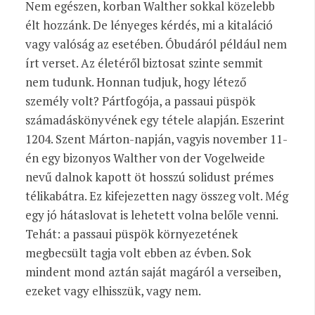
Nem egészen, korban Walther
sokkal közelebb
élt hozzánk. De lényeges kérdés, mi a kitaláció
vagy valóság az esetében. Óbudáról például nem
írt verset. Az életéről biztosat szinte semmit
nem tudunk. Honnan tudjuk, hogy létező
személy volt? Pártfogója, a passaui püspök
számadáskönyvének egy tétele alapján. Eszerint
1204. Szent Márton-napján, vagyis november 11-
én egy bizonyos Walther von der Vogelweide
nevű dalnok kapott öt hosszú solidust prémes
télikabátra. Ez kifejezetten nagy összeg volt. Még
egy jó hátaslovat is lehetett volna belőle venni.
Tehát: a passaui püspök környezetének
megbecsült tagja volt ebben az évben. Sok
mindent mond aztán saját magáról a verseiben,
ezeket vagy elhisszük, vagy nem.