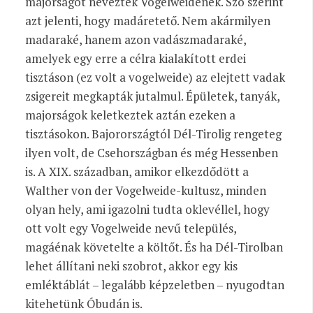
majorságot neveztek Vogelweidének. Szó szerint
azt jelenti, hogy madáretető. Nem akármilyen
madaraké, hanem azon vadászmadaraké,
amelyek egy erre a célra kialakított erdei
tisztáson (ez volt a vogelweide) az elejtett vadak
zsigereit megkapták jutalmul. Épületek, tanyák,
majorságok keletkeztek aztán ezeken a
tisztásokon. Bajorországtól Dél-Tirolig rengeteg
ilyen volt, de Csehországban és még Hessenben
is. A XIX. században, amikor elkezdődött a
Walther von der Vogelweide-kultusz, minden
olyan hely, ami igazolni tudta oklevéllel, hogy
ott volt egy Vogelweide nevű település,
magáénak követelte a költőt. És ha Dél-Tirolban
lehet állítani neki szobrot, akkor egy kis
emléktáblát – legalább képzeletben – nyugodtan
kitehetünk Óbudán is.