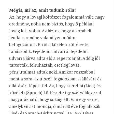
Mégis, mi az, amit tudunk róla?
Az, hogy a lovagi költészet fogalommá vált, nagy
eredmény, noha nem biztos, hogy ő például
lovag lett volna. Az biztos, hogy a korabeli
feudális rendbe valamilyen módon
betagozódott. Erről a közéleti költészete
tanúskodik. Fejedelmi udvarról fejedelmi
udvarra járva adta elő a repertoárját. Addig jól
tartották, felruházták, esetleg lovat,
pénzjutalmat adtak neki. Amikor rosszabbul
ment a sora, az útszéli fogadókban szállásért és
ellátásért lépett fel. Az, hogy szerelmi (Lied) és
közéleti (Spruch) költészete így szétválik, azzal
magyarázható, hogy sokáig élt. Van egy verse,
amelyben azt mondja, ő már 40 éve foglalkozik
Lied- és Spruch-Dichtunggal. Ha 18-20 éves