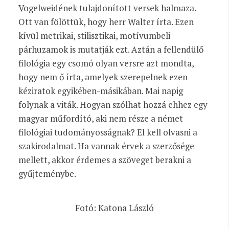
Vogelweidének tulajdonított versek halmaza.
Ott van fölöttük, hogy herr Walter írta. Ezen
kívül metrikai, stilisztikai, motívumbeli
párhuzamok is mutatják ezt. Aztán a fellendülő
filológia egy csomó olyan versre azt mondta,
hogy nem ő írta, amelyek szerepelnek ezen
kéziratok egyikében-másikában. Mai napig
folynak a viták. Hogyan szólhat hozzá ehhez egy
magyar műfordító, aki nem része a német
filológiai tudományosságnak? El kell olvasni a
szakirodalmat. Ha vannak érvek a szerzősége
mellett, akkor érdemes a szöveget berakni a
gyűjteménybe.
Fotó: Katona László