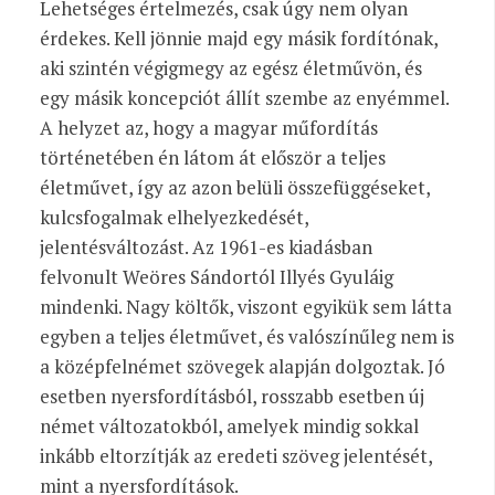
Lehetséges értelmezés, csak úgy nem olyan
érdekes. Kell jönnie majd egy másik fordítónak,
aki szintén végigmegy az egész életművön, és
egy másik koncepciót állít szembe az enyémmel.
A helyzet az, hogy a magyar műfordítás
történetében én látom át először a teljes
életművet, így az azon belüli összefüggéseket,
kulcsfogalmak elhelyezkedését,
jelentésváltozást. Az 1961-es kiadásban
felvonult Weöres Sándortól Illyés Gyuláig
mindenki. Nagy költők, viszont egyikük sem látta
egyben a teljes életművet, és valószínűleg nem is
a középfelnémet szövegek alapján dolgoztak. Jó
esetben nyersfordításból, rosszabb esetben új
német változatokból, amelyek mindig sokkal
inkább eltorzítják az eredeti szöveg jelentését,
mint a nyersfordítások.