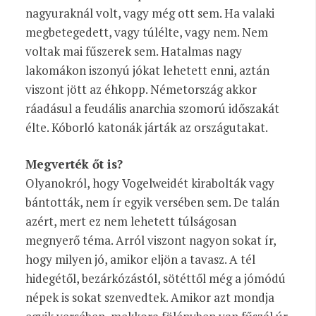
nagyuraknál volt, vagy még ott sem.
Ha valaki
megbetegedett, vagy túlélte, vagy nem. Nem
voltak mai fűszerek sem. Hatalmas nagy
lakomákon iszonyú jókat lehetett enni, aztán
viszont jött az éhkopp.
Németország akkor
ráadásul a feudális anarchia szomorú időszakát
élte. Kóborló katonák járták az országutakat.
Megverték őt is?
Olyanokról, hogy Vogelweidét kirabolták vagy
bántották, nem ír egyik versében sem. De talán
azért, mert ez nem lehetett túlságosan
megnyerő téma. Arról viszont nagyon sokat ír,
hogy milyen jó, amikor eljön a tavasz. A tél
hidegétől, bezárkózástól, sötéttől még a jómódú
népek is sokat szenvedtek. Amikor azt mondja