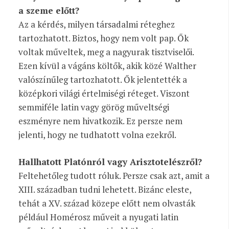
a szeme előtt?
Az a kérdés, milyen társadalmi réteghez
tartozhatott. Biztos, hogy nem volt pap. Ők
voltak műveltek, meg a nagyurak tisztviselői.
Ezen kívül a vágáns költők, akik közé Walther
valószínűleg tartozhatott. Ők jelentették a
középkori világi értelmiségi réteget. Viszont
semmiféle latin vagy görög műveltségi
eszményre nem hivatkozik. Ez persze nem
jelenti, hogy ne tudhatott volna ezekről.
Hallhatott Platónról vagy Arisztotelészről?
Feltehetőleg tudott róluk. Persze csak azt, amit a
XIII. században tudni lehetett. Bizánc eleste,
tehát a XV. század közepe előtt nem olvasták
például Homérosz műveit a nyugati latin