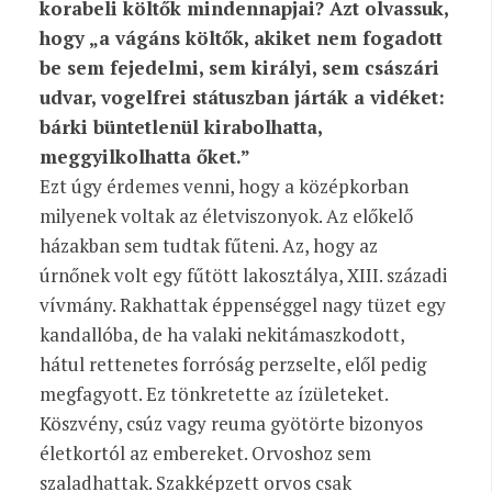
korabeli költők mindennapjai? Azt olvassuk,
hogy „a vágáns költők, akiket nem fogadott
be sem fejedelmi, sem királyi, sem császári
udvar, vogelfrei státuszban járták a vidéket:
bárki büntetlenül kirabolhatta,
meggyilkolhatta őket.”
Ezt úgy érdemes venni, hogy a középkorban
milyenek voltak az életviszonyok. Az előkelő
házakban sem tudtak fűteni. Az, hogy az
úrnőnek volt egy fűtött lakosztálya, XIII. századi
vívmány. Rakhattak éppenséggel nagy tüzet egy
kandallóba, de ha valaki nekitámaszkodott,
hátul rettenetes forróság perzselte, elől pedig
megfagyott. Ez tönkretette az ízületeket.
Köszvény, csúz vagy reuma gyötörte bizonyos
életkortól az embereket. Orvoshoz sem
szaladhattak. Szakképzett orvos csak