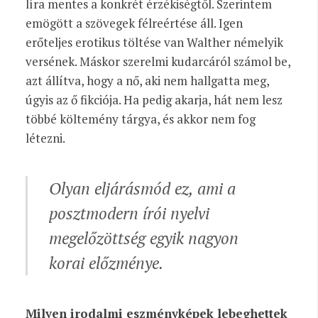
líra mentes a konkrét érzékiségtől. Szerintem
emögött a szövegek félreértése áll. Igen
erőteljes erotikus töltése van Walther némelyik
versének. Máskor szerelmi kudarcáról számol be,
azt állítva, hogy a nő, aki nem hallgatta meg,
úgyis az ő fikciója. Ha pedig akarja, hát nem lesz
többé költemény tárgya, és akkor nem fog
létezni.
Olyan eljárásmód ez, ami a
posztmodern írói nyelvi
megelőzöttség egyik nagyon
korai előzménye.
Milyen irodalmi eszményképek lebeghettek