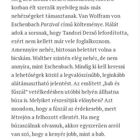
korban élt szerzők nyelvileg más-más
nehézségeket támasztanak. Van Wolfram von
Eschenbach
Parzival
című költeménye. Hálát
adok a sorsnak, hogy Tandori Dezső lefordította,
ezért nem kellett már vele foglalkoznom.
Amennyire nehéz, biztosan beletört volna a
bicskám. Walther szintén elég nehéz, de nem
annyira, mint Eschenbach. Mindig ki kell keresni
a lehetőségek közül a legvalószínűbb, leginkább
alátámasztható jelentést. Az említett „bab és
fűszál” vetélkedésben utóbbi helyén állhatna
búza is. Melyiket részesítjük előnyben? Azt
mondom, hogy a fűszál az érdekesebb, mert
létrejön a felhozott ellentét. Ha meg
búzaszálnak olvassuk, akkor egyszerűen arról
van szó, hogy a kenyér jobb, mint a bab.