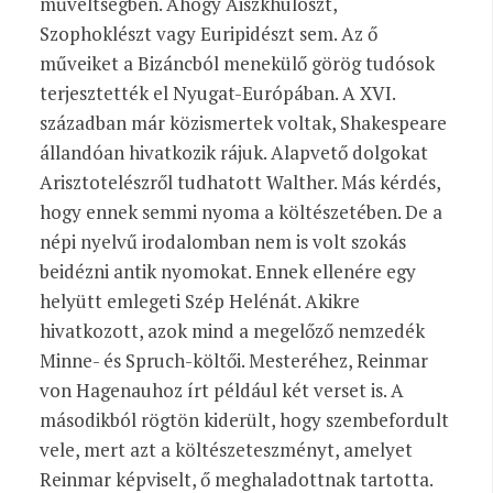
műveltségben. Ahogy Aiszkhüloszt,
Szophoklészt vagy Euripidészt sem. Az ő
műveiket a Bizáncból menekülő görög tudósok
terjesztették el Nyugat-Európában. A XVI.
században már közismertek voltak, Shakespeare
állandóan hivatkozik rájuk. Alapvető dolgokat
Arisztotelészről tudhatott Walther. Más kérdés,
hogy ennek semmi nyoma a költészetében. De a
népi nyelvű irodalomban nem is volt szokás
beidézni antik nyomokat. Ennek ellenére egy
helyütt emlegeti Szép Helénát. Akikre
hivatkozott, azok mind a megelőző nemzedék
Minne- és Spruch-költői. Mesteréhez, Reinmar
von Hagenauhoz írt például két verset is. A
másodikból rögtön kiderült, hogy szembefordult
vele, mert azt a költészeteszményt, amelyet
Reinmar képviselt, ő meghaladottnak tartotta.