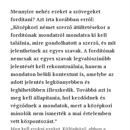
Mennyire nehéz ezeket a szövegeket
fordítani? Azt írta korábban erről:
„Középkori német szerző átültetésekor a
fordítónak mondatról mondatra ki kell
találnia, mire gondolhatott a szerző, és mit
jelenthetnek az egyes szavak. A fordítónak
nemcsak az egyes szavak legvalószínűbb
jelentését kell rekonstruálnia, hanem a
mondaton belüli kontextust is, amelybe az
adott jelentés legkönnyebben és
leghihetőbben illeszkedik. Továbbá azt is
meg kell állapítania, hol kezdődnek és
végződnek a mondatok, mert a középkori
másolók nem ismerték a mai értelemben
vett központozást.”
Meg kell szokni ezeket. Különböző, ebben a