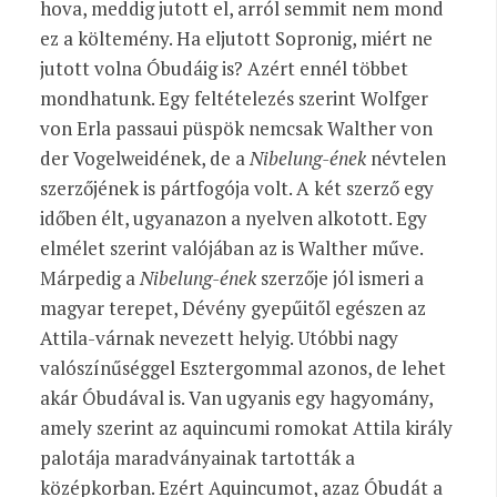
hova, meddig jutott el, arról semmit nem mond
ez a költemény. Ha eljutott Sopronig, miért ne
jutott volna Óbudáig is? Azért ennél
többet
mondhatunk. Egy feltételezés szerint Wolfger
von Erla passaui püspök nemcsak Walther von
der Vogelweidének, de a
Nibelung-ének
névtelen
szerzőjének is pártfogója volt. A két szerző egy
időben élt, ugyanazon a nyelven alkotott. Egy
elmélet szerint valójában az is Walther műve.
Márpedig a
Nibelung-ének
szerzője jól ismeri a
magyar terepet, Dévény gyepűitől egészen az
Attila-várnak nevezett helyig. Utóbbi nagy
valószínűséggel Esztergommal azonos, de lehet
akár Óbudával is. Van ugyanis egy hagyomány,
amely szerint az aquincumi romokat Attila király
palotája maradványainak tartották a
középkorban. Ezért Aquincumot, azaz Óbudát a