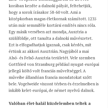
korában kezdte a dalnoki pályát, feltehetjük,
hogy a sorok írásakor 58-60 volt. Ami a
középkorban magas életkornak számított. 1235
után már semmiféle kortársi említés nincs róla.
Egy másik versében azt mondja, Ausztria a
szülőföldje, ott tanulta a dalnoki művészetet.
Ezt is elfogadhatjuk igaznak, csak kérdés, mit
értünk az akkori Ausztrián. Nagyjából a mai
Alsó- és Felső-Ausztria területét. Vele szemben
Gottfried von Strassburg például nyugat-európai
jellegű költő volt franciás műveltséggel. A
műveibe állandóan francia mondatokat szőtt
bele. Vogelweide viszont térben és érzelmeiben is
inkább kelet-európai, de német nyelvű dalnok.
Valóban élet-halál küzdelemben teltek a