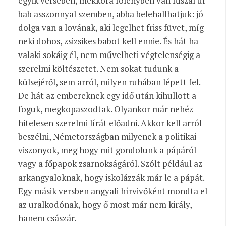
egyik versében, mekkora fölényben van fűszál úr
bab asszonnyal szemben, abba belehallhatjuk: jó
dolga van a lovának, aki legelhet friss füvet, míg
neki dohos, zsizsikes babot kell ennie. És hát ha
valaki sokáig él, nem művelheti végtelenségig a
szerelmi költészetet. Nem sokat tudunk a
külsejéről, sem arról, milyen ruhában lépett fel.
De hát az embereknek egy idő után kihullott a
foguk, megkopaszodtak. Olyankor már nehéz
hitelesen szerelmi lírát előadni. Akkor kell arról
beszélni, Németországban milyenek a politikai
viszonyok, meg hogy mit gondolunk a pápáról
vagy a főpapok zsarnokságáról. Szólt például az
arkangyaloknak, hogy iskolázzák már le a pápát.
Egy másik versben angyali hírvivőként mondta el
az uralkodónak, hogy ő most már nem király,
hanem császár.