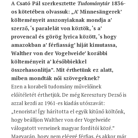
A Csató Pál szerkesztette
Tudománytár
1836-
os kötetében olvassuk: „A’ Minnesängerek’
költeményeit asszonyiaknak mondja a’
szerző, ‘s paralelát von köztök, ‘s a’
provencal és görög lyrica között, ‘s hogy
amazokban a’ férfiasság’ hiját kimutassa,
Walther von der Vogelweide’ korábbi
költeményeit a’ későbbiekkel
összehasonlítja”. Mit érthetünk ez alatt,
miben mondták női szövegeknek?
Ezen a korabeli tudomány művelőinek
előítéletét érthetjük. De még Keresztury Dezső is
azzal kezdi az 1961-es kiadás utószavát:
„tenorista! Így hárította el egyik kitűnő költőnk,
hogy beálljon Walther von der Vogelweide
válogatott verseinek magyar fordítói közé.”
Magyarán, hogy nem eléggé férfias, és akkor már