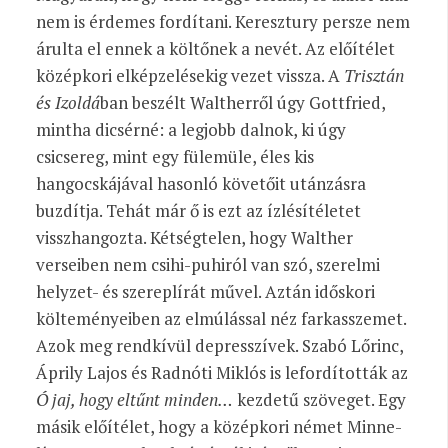
nem is érdemes fordítani. Keresztury persze nem
árulta el ennek a költőnek a nevét. Az előítélet
középkori elképzelésekig vezet vissza. A
Trisztán
és Izoldá
ban beszélt Waltherről úgy Gottfried,
mintha dicsérné: a legjobb dalnok, ki úgy
csicsereg, mint egy fülemüle, éles kis
hangocskájával hasonló követőit utánzásra
buzdítja. Tehát már ő is ezt az ízlésítéletet
visszhangozta. Kétségtelen, hogy Walther
verseiben nem csihi-puhiról van szó, szerelmi
helyzet- és szereplírát művel. Aztán időskori
költeményeiben az elmúlással néz farkasszemet.
Azok meg rendkívül depresszívek. Szabó Lőrinc,
Áprily Lajos és Radnóti Miklós is lefordították az
Ó jaj, hogy eltűnt minden…
kezdetű szöveget. Egy
másik előítélet, hogy a középkori német Minne-