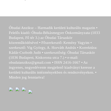
Óbudai Anziksz – Harmadik kerületi kulturális magazin •
Felelős kiadó: Óbuda-Békásmegyer Önkormányzata (1033
Budapest, Fő tér 3.) az Óbudai Társaskör
közreműködésével • Főszerkesztő: Kemény Vagyim •
szerkesztő: Vig György, A. Horváth András • Korrektúra:
Kádár-Csoboth Judit • szerkesztőség: Óbudai Társaskör
(1036 Budapest, Kiskorona utca 7.) • e-mail:
obudaianziksz@gmail.com • ISSN 2416-1667 • Az
ingyenes, negyedévente megjelenő kiadványt keresse a
kerületi kulturális intézményekben és rendezvényeken. •
Minden jog fenntartva!