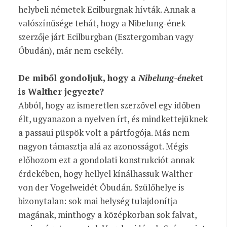
helybeli németek Ecilburgnak hívták. Annak a
valószínűsége tehát, hogy a Nibelung-ének
szerzője járt Ecilburgban (Esztergomban vagy
Óbudán), már nem csekély.
De miből gondoljuk, hogy a
Nibelung-ének
et
is Walther jegyezte?
Abból, hogy az ismeretlen szerzővel egy
időben
élt, ugyanazon a nyelven írt, és mindkettejüknek
a passaui püspök volt a pártfogója. Más nem
nagyon támasztja alá az azonosságot. Mégis
előhozom ezt a gondolati konstrukciót annak
érdekében, hogy hellyel kínálhassuk Walther
von der Vogelweidét Óbudán. Szülőhelye is
bizonytalan: sok mai helység tulajdonítja
magának, minthogy a középkorban sok falvat,