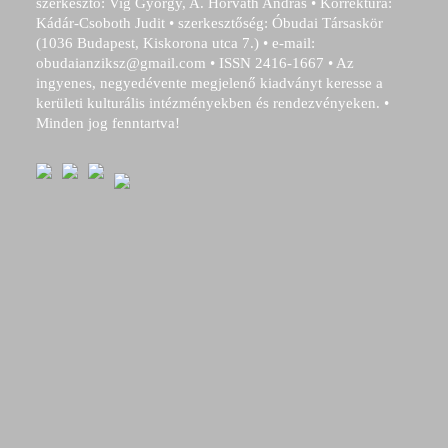
szerkesztő: Vig György, A. Horváth András • Korrektúra:
Kádár-Csoboth Judit • szerkesztőség: Óbudai Társaskör
(1036 Budapest, Kiskorona utca 7.) • e-mail:
obudaianziksz@gmail.com • ISSN 2416-1667 • Az
ingyenes, negyedévente megjelenő kiadványt keresse a
kerületi kulturális intézményekben és rendezvényeken. •
Minden jog fenntartva!