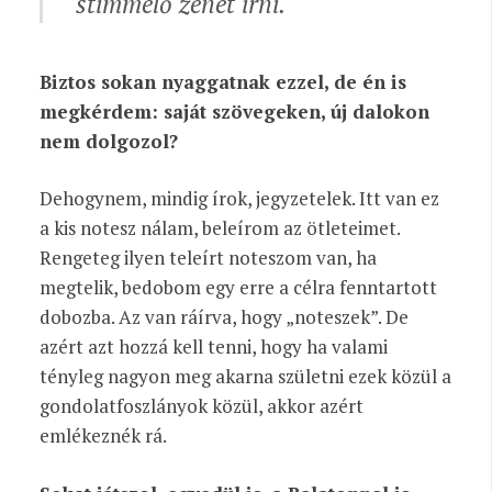
stimmelő zenét írni.
Biztos sokan nyaggatnak ezzel, de én is
megkérdem: saját szövegeken, új dalokon
nem dolgozol?
Dehogynem, mindig írok, jegyzetelek. Itt van ez
a kis notesz nálam, beleírom az ötleteimet.
Rengeteg ilyen teleírt noteszom van, ha
megtelik, bedobom egy erre a célra fenntartott
dobozba. Az van ráírva, hogy „noteszek”. De
azért azt hozzá
kell
tenni, hogy ha valami
tényleg nagyon meg akarna születni ezek közül a
gondolatfoszlányok közül, akkor azért
emlékeznék rá.