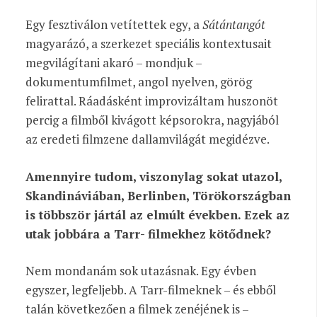
Egy fesztiválon vetítettek egy, a
Sátántangót
magyarázó, a szerkezet speciális kontextusait
megvilágítani akaró – mondjuk –
dokumentumfilmet, angol nyelven, görög
felirattal. Ráadásként improvizáltam huszonöt
percig a filmből kivágott képsorokra, nagyjából
az eredeti filmzene dallamvilágát megidézve.
Amennyire tudom, viszonylag sokat utazol,
Skandináviában, Berlinben, Törökországban
is többször jártál az elmúlt években. Ezek az
utak jobbára a Tarr- filmekhez kötődnek?
Nem mondanám sok utazásnak. Egy évben
egyszer, legfeljebb. A Tarr-filmeknek – és ebből
talán következően a filmek zenéjének is –