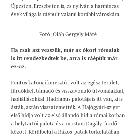
Újpesten, Erzsébeten is, és nyilván a harmincas
évek világa is ráépült valami korábbi városkára.
Fotó: Oláh Gergely Máté
Ha csak azt vesszük, már az ókori rómaiak
is itt rendezkedtek be, arra is ráépült már
ez-az.
Fontos katonai keresztút volt az egész terület,
fürdőkkel, támadó és visszavonuló útvonalakkal,
hadiállásokkal. Hadrianus palotája is itt van, ki is
ásták, aztán visszatemették. A Hajógyári-sziget
első hídja volt az első állandó híd a római korban
a helytartói palota és a mostani Dagály-fürdő
között. Körülbelül a Rákos-patak torkolatában