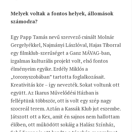
Melyek voltak a fontos helyek, állomások
számodra?
Egy Papp Tamás nevű szervező csinált Molnár
Gergelyékkel, Najmányi Lászlóval, Hajas Tiborral
egy filmklub-szerűséget a Ganz MÁVAG-ban,
izgalmas kulturális projekt volt, első fontos
élményeim egyike. Erdély Miklós a
„toronyszobában” tartotta foglalkozásait.
Kreativitás kör – így nevezték. Sokat voltunk ott
együtt. Az Ikarus Művelődési Házban
is
felléptünk többször, ott is volt egy szép
nagy
szocreál terem. Aztán a Kassák Klub jut eszembe.
Játszott ott a Kex, amit én sajnos nem hallottam
élőben, ott működött sokáig a Halász Színház,