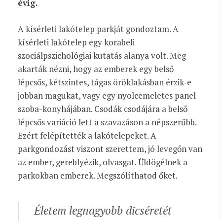
évig.
A kísérleti lakótelep parkját gondoztam. A
kísérleti lakótelep egy korabeli
szociálpszichológiai kutatás alanya volt. Meg
akarták nézni, hogy az emberek egy belső
lépcsős, kétszintes, tágas öröklakásban érzik-e
jobban magukat, vagy egy nyolcemeletes panel
szoba-konyhájában. Csodák csodájára a belső
lépcsős variáció lett a szavazáson a népszerűbb.
Ezért felépítették a lakótelepeket. A
parkgondozást viszont szerettem, jó levegőn van
az ember, gereblyézik, olvasgat. Üldögélnek a
parkokban emberek. Megszólíthatod őket.
Életem legnagyobb dicséretét