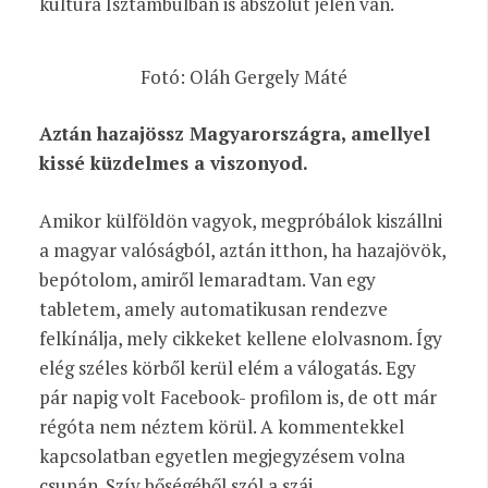
kultúra Isztambulban is abszolút jelen van.
Fotó: Oláh Gergely Máté
Aztán hazajössz Magyarországra, amellyel
kissé küzdelmes a viszonyod.
Amikor külföldön vagyok, megpróbálok kiszállni
a magyar valóságból, aztán itthon, ha hazajövök,
bepótolom, amiről lemaradtam. Van egy
tabletem, amely automatikusan rendezve
felkínálja, mely cikkeket kellene elolvasnom. Így
elég széles körből kerül elém a válogatás. Egy
pár napig volt Facebook- profilom is, de ott már
régóta nem néztem körül. A kommentekkel
kapcsolatban egyetlen megjegyzésem volna
csupán. Szív bőségéből szól a száj.