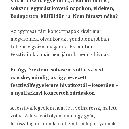
Sokat játszol, egyedül is, a Balatonnal is,
sokszor egymást követő napokon, vidéken,
Budapesten, külföldön is. Nem fáraszt néha?
Az egymás utáni koncertnapok kicsit már
megviselnek, olyankor azt gondolom, jobban
kellene vigyázni magamra. 65 múltam.
Fesztiválokra már nem járunk, nem is hívnak.
Én úgy éreztem, sohasem volt a szíved
csücske, mindig az úgynevezett
fesztiválfegyelemre hivatkoztál – keserűen –
a nyúlfarknyi koncertek zárásakor.
A fesztiválfegyelem nem lett volna rossz, ha lett
volna. A fesztivál olyan, mint egy gyár,
futószalagon jönnek a fellépők, belepottyannak