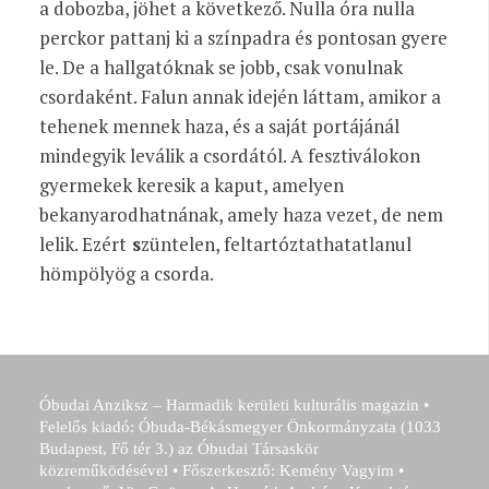
a dobozba, jöhet a következő. Nulla óra nulla
perckor pattanj ki a színpadra és pontosan gyere
le. De a hallgatóknak se jobb, csak vonulnak
csordaként. Falun annak idején láttam, amikor a
tehenek mennek haza, és a saját portájánál
mindegyik leválik a csordától. A fesztiválokon
gyermekek keresik a kaput, amelyen
bekanyarodhatnának, amely haza vezet, de nem
lelik. Ezért
s
züntelen, feltartóztathatatlanul
hömpölyög a csorda.
Óbudai Anziksz – Harmadik kerületi kulturális magazin •
Felelős kiadó: Óbuda-Békásmegyer Önkormányzata (1033
Budapest, Fő tér 3.) az Óbudai Társaskör
közreműködésével • Főszerkesztő: Kemény Vagyim •