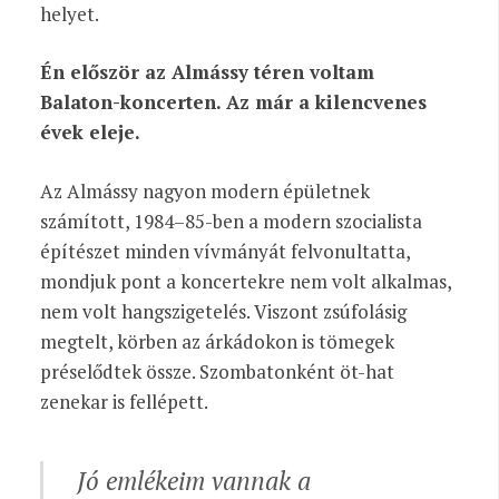
helyet.
Én először az Almássy téren voltam
Balaton-koncerten. Az már a kilencvenes
évek eleje.
Az Almássy nagyon modern épületnek
számított, 1984–85-ben a modern szocialista
építészet minden vívmányát felvonultatta,
mondjuk pont a koncertekre nem volt alkalmas,
nem volt hangszigetelés. Viszont zsúfolásig
megtelt, körben az árkádokon is tömegek
préselődtek össze. Szombatonként öt-hat
zenekar is fellépett.
Jó emlékeim vannak a