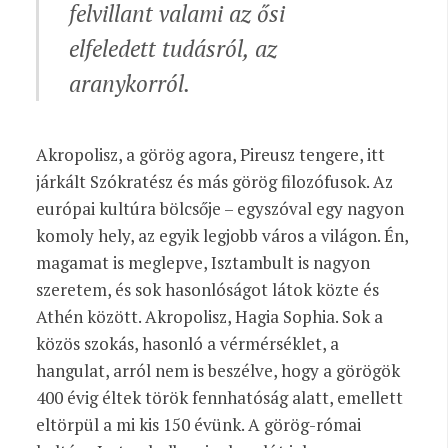
felvillant valami az ősi
elfeledett tudásról, az
aranykorról.
Akropolisz, a görög agora, Pireusz tengere, itt
járkált Szókratész és más görög filozófusok. Az
európai kultúra bölcsője – egyszóval egy nagyon
komoly hely, az egyik legjobb város a világon. Én,
magamat is meglepve, Isztambult is nagyon
szeretem, és sok hasonlóságot látok közte és
Athén között. Akropolisz, Hagia Sophia. Sok a
közös szokás, hasonló a vérmérséklet, a
hangulat, arról nem is beszélve, hogy a görögök
400 évig éltek török fennhatóság alatt, emellett
eltörpül a mi kis 150 évünk. A görög-római