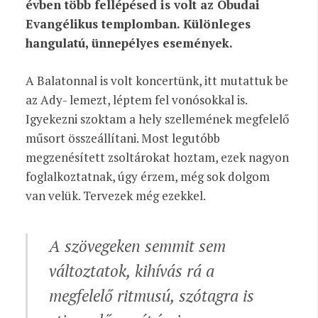
évben több fellépésed is volt az Óbudai
Evangélikus templomban. Különleges
hangulatú, ünnepélyes események.
A Balatonnal is volt koncertünk, itt mutattuk be
az Ady- lemezt, léptem fel vonósokkal is.
Igyekezni szoktam a hely szellemének megfelelő
műsort összeállítani. Most legutóbb
megzenésített zsoltárokat hoztam, ezek nagyon
foglalkoztatnak, úgy érzem, még sok dolgom
van velük. Tervezek még ezekkel.
A szövegeken semmit sem
változtatok, kihívás rá a
megfelelő ritmusú, szótagra is