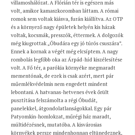
villamoshálózat. A Flórián tér is
egészen más
volt, amikor kamaszkoromban
láttam. A római
romok sem voltak kiásva, furán kiállítva. Az OTP
és a környező nagy épületek helyén kis házak
voltak, kocsmák, presszók, éttermek. A dolgozók
még kiugrottak „Óbudára egy jó túrós csuszára”.
Ennek a kornak
a
végét még elcsíptem. A nagy
rombolás legfőbb oka az Árpád-híd kiszélesítése
volt.
A Fő tér, a parókia környéke megmaradt
mementónak, de ezek is csak azért, mert pár
műemlékvédelmis nem engedett mindent
lebontani. A hatvanas-hetvenes évek őrült
pusztítása felszámolta a régi Óbudát,
panelekkel, átgondolatlanságokkal. Egy pár
Patyomkin-homlokzat, műrégi ház maradt,
múltidézésnek, mutatóba. A kisvárosias
környékek persze mindenhonnan eltünedeznek,