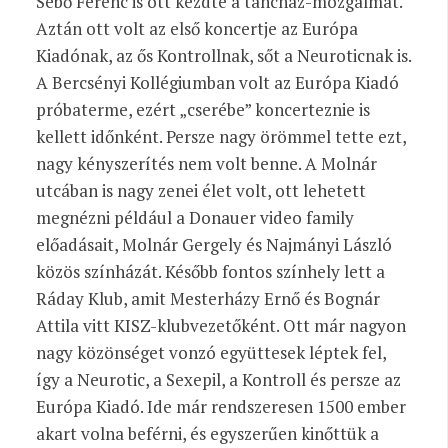
Sebő Ferenc is ott kezdte a táncház-mozgalmat.
Aztán ott volt az első koncertje az Európa
Kiadónak, az ős Kontrollnak, sőt a Neuroticnak is.
A Bercsényi Kollégiumban volt az Európa Kiadó
próbaterme, ezért „cserébe” koncerteznie is
kellett időnként. Persze nagy örömmel tette ezt,
nagy kényszerítés nem volt benne. A Molnár
utcában is nagy zenei élet volt, ott lehetett
megnézni például a Donauer video family
előadásait, Molnár Gergely és Najmányi László
közös színházát. Később fontos színhely lett a
Ráday Klub, amit Mesterházy Ernő és Bognár
Attila vitt KISZ-klubvezetőként. Ott már nagyon
nagy közönséget vonzó együttesek léptek fel,
így a Neurotic, a Sexepil, a Kontroll és persze az
Európa Kiadó. Ide már rendszeresen 1500 ember
akart volna beférni, és egyszerűen kinőttük a