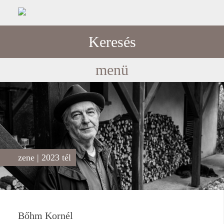
Keresés
menü
zene | 2023 tél
Bőhm Kornél