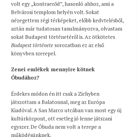
volt egy „kontraerőd”, hasonló ahhoz, ami a
Belvárosi templom helyén volt. Sokat
nézegettem régi térképeket, előbb kedvtelésből,
aztán már tudatosan tanulmányozva, olvastam
sokat Budapest történetéről is. Az ötkötetes
Budapest története
sorozatban ez az első
könyvben szerepel.
Zenei emlékek mennyire kötnek
Óbudához?
Érdekes módon én itt csak a Zichyben
játszottam a Balatonnal, meg az Európa
Kiadóval. A San Marco utcában van most egy új
kultúrközpont, ott esetleg jó lenne játszani
egyszer. De Óbuda nem
volt a terepe a
működésünknek.