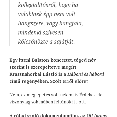
kollegialitásról, hogy ha
valakinek épp nem volt
hangszere, vagy hangfala,
mindenki szívesen
kölcsönözte a sajátját.
Egy itteni Balaton-koncertet, téged név
szerint is szerepeltetve megírt
Krasznahorkai László is a
Háború és háború
című regényében. Szólt erről előre?
Nem, ez
meglepetés volt nekem is. Érdekes, de
viszonylag sok műben feltűnök itt-ott.
A rólad szóló dokumentumfilm, az
Ott torony