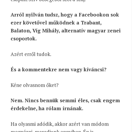
Arról nyilván tudsz, hogy a Facebookon sok
ezer követővel működnek a Trabant,
Balaton, Víg Mihály, alternatív magyar zenei
csoportok.
Azért erről tudok.
És a kommentekre nem vagy kíváncsi?
Kéne olvasnom őket?
Nem. Nincs bennük semmi éles, csak engem
érdekelne, ha rólam írnának.
Ha olyasmi adódik, akkor azért van módom
megnézni, maradjunk ennyiben. Én is