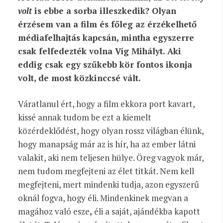
volt
is ebbe a sorba illeszkedik? Olyan
érzésem van a film és főleg az érzékelhető
médiafelhajtás kapcsán, mintha egyszerre
csak felfedezték volna Víg Mihályt. Aki
eddig csak egy szűkebb kör fontos ikonja
volt, de most közkinccsé vált.
Váratlanul ért, hogy a film ekkora port kavart,
kissé annak tudom be ezt a kiemelt
közérdeklődést, hogy olyan rossz világban élünk,
hogy manapság már az is hír, ha az ember látni
valakit, aki nem teljesen hülye. Öreg vagyok már,
nem tudom megfejteni az élet titkát. Nem kell
megfejteni, mert mindenki tudja, azon egyszerű
oknál fogva, hogy éli. Mindenkinek megvan a
magához való esze
,
éli a saját, ajándékba kapott