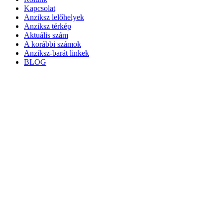
Kapcsolat
Anziksz lelőhelyek
Anziksz térkép
Aktuális szám
A korábbi számok
Anziksz-barát linkek
BLOG