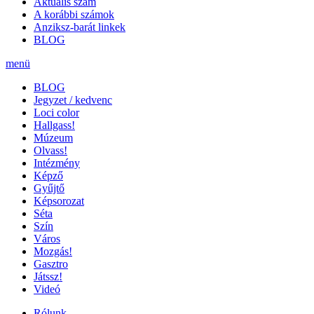
Aktuális szám
A korábbi számok
Anziksz-barát linkek
BLOG
menü
BLOG
Jegyzet / kedvenc
Loci color
Hallgass!
Múzeum
Olvass!
Intézmény
Képző
Gyűjtő
Képsorozat
Séta
Szín
Város
Mozgás!
Gasztro
Játssz!
Videó
Rólunk