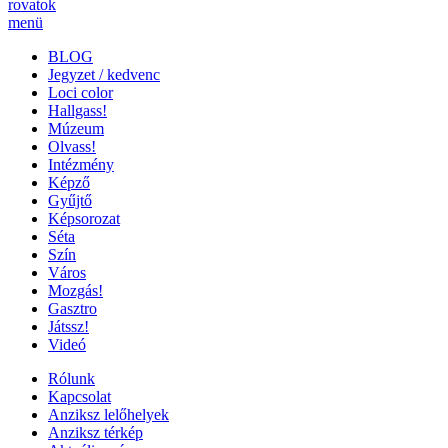
rovatok
menü
BLOG
Jegyzet / kedvenc
Loci color
Hallgass!
Múzeum
Olvass!
Intézmény
Képző
Gyűjtő
Képsorozat
Séta
Szín
Város
Mozgás!
Gasztro
Játssz!
Videó
Rólunk
Kapcsolat
Anziksz lelőhelyek
Anziksz térkép