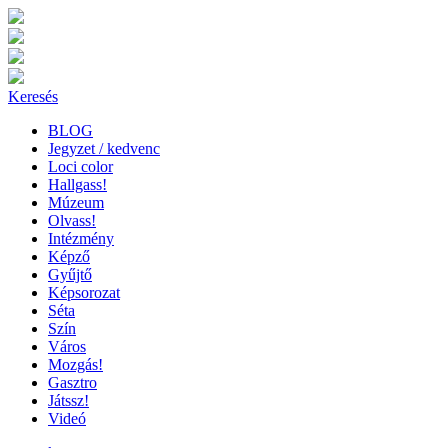
Keresés
BLOG
Jegyzet / kedvenc
Loci color
Hallgass!
Múzeum
Olvass!
Intézmény
Képző
Gyűjtő
Képsorozat
Séta
Szín
Város
Mozgás!
Gasztro
Játssz!
Videó