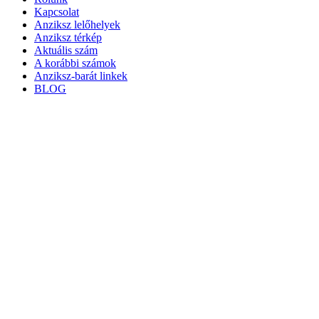
Kapcsolat
Anziksz lelőhelyek
Anziksz térkép
Aktuális szám
A korábbi számok
Anziksz-barát linkek
BLOG