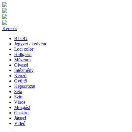
Keresés
BLOG
Jegyzet / kedvenc
Loci color
Hallgass!
Múzeum
Olvass!
Intézmény
Képző
Gyűjtő
Képsorozat
Séta
Szín
Város
Mozgás!
Gasztro
Játssz!
Videó