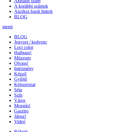
Aktuális szám
A korábbi számok
Anziksz-barát linkek
BLOG
menü
BLOG
Jegyzet / kedvenc
Loci color
Hallgass!
Múzeum
Olvass!
Intézmény
Képző
Gyűjtő
Képsorozat
Séta
Szín
Város
Mozgás!
Gasztro
Játssz!
Videó
Rólunk