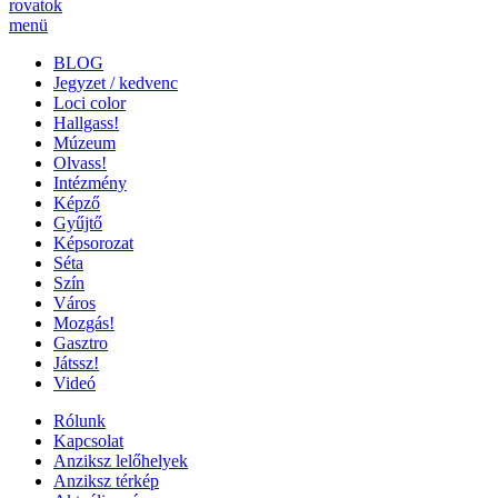
rovatok
menü
BLOG
Jegyzet / kedvenc
Loci color
Hallgass!
Múzeum
Olvass!
Intézmény
Képző
Gyűjtő
Képsorozat
Séta
Szín
Város
Mozgás!
Gasztro
Játssz!
Videó
Rólunk
Kapcsolat
Anziksz lelőhelyek
Anziksz térkép