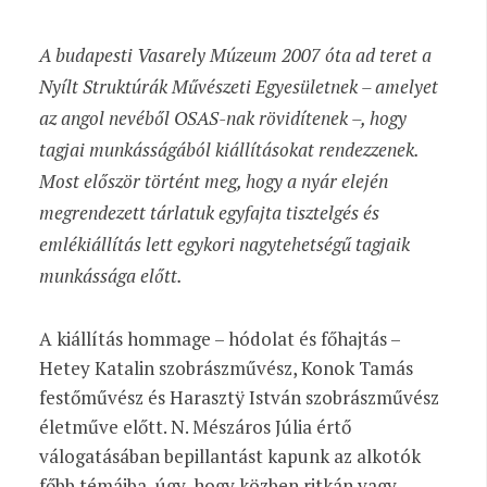
A budapesti Vasarely Múzeum 2007 óta ad teret a
Nyílt Struktúrák Művészeti Egyesületnek – amelyet
az angol nevéből OSAS-nak rövidítenek –, hogy
tagjai munkásságából kiállításokat rendezzenek.
Most először történt meg, hogy a nyár elején
megrendezett tárlatuk egyfajta tisztelgés és
emlékiállítás lett egykori nagytehetségű tagjaik
munkássága előtt.
A kiállítás hommage – hódolat és főhajtás –
Hetey Katalin szobrászművész, Konok Tamás
festőművész és Harasztÿ István szobrászművész
életműve előtt. N. Mészáros Júlia értő
válogatásában bepillantást kapunk az alkotók
főbb témáiba, úgy, hogy közben ritkán vagy