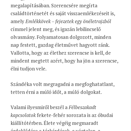
megalapításában. Szerencsére megírta
családtörténetét és saját visszaemlékezéseit is,
amely
Emlékkövek – fejezetek egy önéletrajzból
címmel jelent meg, és igazán lebilincselő
olvasmány. Folyamatosan dolgozott, minden
nap festett, gazdag életművet hagyott ránk.
Vallotta, hogy az élethez szerencse is kell, de
mindent megtett azért, hogy ha jön a szerencse,
élni tudjon vele.
Szándéka volt megragadni a megfoghatatlant,
tetten érni a múló időt, a múló dolgokat.
Valami ilyesmiről beszél a
Félbeszakadt
kapcsolatok
fekete-fehér sorozata is az óbudai
kiállítótérben. Élete végéig megmaradt
érdeklődése a térkérdések, a végtelen, a