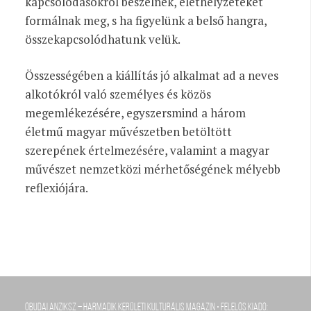
kapcsolódásokról beszélnek, élethelyzeteket
formálnak meg, s ha figyelünk a belső hangra,
összekapcsolódhatunk velük.
Összességében a kiállítás jó alkalmat ad a neves
alkotókról való személyes és közös
megemlékezésére, egyszersmind a három
életmű magyar művészetben betöltött
szerepének értelmezésére, valamint a magyar
művészet nemzetközi mérhetőségének mélyebb
reflexiójára.
Óbudai Anziksz – Harmadik kerületi kulturális magazin • Felelős kiadó: