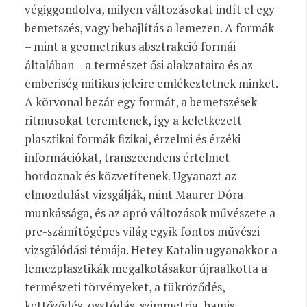
végiggondolva, milyen változásokat indít el egy
bemetszés, vagy behajlítás a lemezen. A formák
– mint a geometrikus absztrakció formái
általában – a természet ősi alakzataira és az
emberiség mitikus jeleire emlékeztetnek minket.
A körvonal bezár egy formát, a bemetszések
ritmusokat teremtenek, így a keletkezett
plasztikai formák fizikai, érzelmi és érzéki
információkat, transzcendens értelmet
hordoznak és közvetítenek. Ugyanazt az
elmozdulást vizsgálják, mint Maurer Dóra
munkássága, és az apró változások művészete a
pre-számítógépes világ egyik fontos művészi
vizsgálódási témája. Hetey Katalin ugyanakkor a
lemezplasztikák megalkotásakor újraalkotta a
természeti törvényeket, a tükröződés,
kettőződés, osztódás, szimmetria, hamis