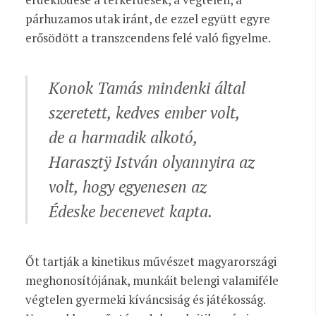
párhuzamos utak iránt, de ezzel együtt egyre
erősödött a transzcendens felé való figyelme.
Konok Tamás mindenki által
szeretett, kedves ember volt,
de a harmadik alkotó,
Harasztÿ István olyannyira az
volt, hogy egyenesen az
Édeske becenevet kapta.
Őt tartják a kinetikus művészet magyarországi
meghonosítójának, munkáit belengi valamiféle
végtelen gyermeki kíváncsiság és játékosság.