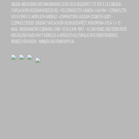
Óbuda-Békásmegyer Önkormányzata (1033 Budapest, Fő tér 3.) az Óbudai
Társaskör közreműködésével • Főszerkesztő: Kemény Vagyim • szerkesztő:
Vig György, A. Horváth András • Korrektúra: Kádár-Csoboth Judit •
szerkesztőség: Óbudai Társaskör (1036 Budapest, Kiskorona utca 7.) • e-
mail: obudaianziksz@gmail.com • ISSN 2416-1667 • Az ingyenes, negyedévente
megjelenő kiadványt keresse a kerületi kulturális intézményekben és
rendezvényeken. • Minden jog fenntartva!