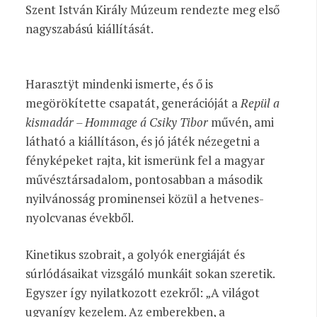
Szent István Király Múzeum rendezte meg első
nagyszabású kiállítását.
Harasztÿt mindenki ismerte, és ő is
megörökítette csapatát, generációját a
Repül a
kismadár – Hommage á Csiky Tibor
művén, ami
látható a kiállításon, és jó játék nézegetni a
fényképeket rajta, kit ismerünk fel a magyar
művésztársadalom, pontosabban a második
nyilvánosság prominensei közül a hetvenes-
nyolcvanas évekből.
Kinetikus szobrait, a golyók energiáját és
súrlódásaikat vizsgáló munkáit sokan szeretik.
Egyszer így nyilatkozott ezekről: „A világot
ugyanígy kezelem. Az emberekben, a