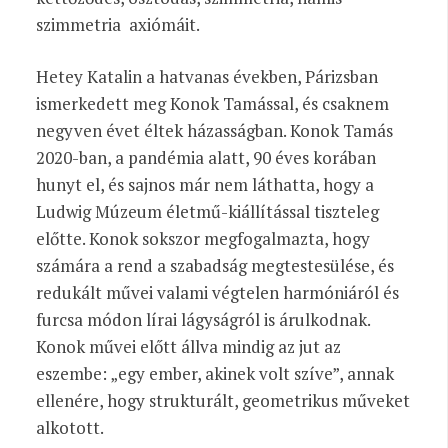
szimmetria axiómáit.
Hetey Katalin a hatvanas években, Párizsban
ismerkedett meg Konok Tamással, és csaknem
negyven évet éltek házasságban. Konok Tamás
2020-ban, a pandémia alatt, 90 éves korában
hunyt el, és sajnos már nem láthatta, hogy a
Ludwig Múzeum életmű-kiállítással tiszteleg
előtte. Konok sokszor megfogalmazta, hogy
számára a rend a szabadság megtestesülése, és
redukált művei valami végtelen harmóniáról és
furcsa módon lírai lágyságról is árulkodnak.
Konok művei előtt állva mindig az jut az
eszembe: „egy ember, akinek volt szíve”, annak
ellenére, hogy strukturált, geometrikus műveket
alkotott.