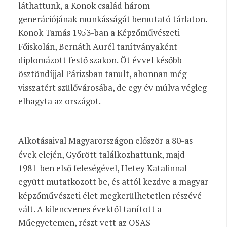
láthattunk, a Konok család három
generációjának munkásságát bemutató tárlaton.
Konok Tamás 1953-ban a Képzőművészeti
Főiskolán, Bernáth Aurél tanítványaként
diplomázott festő szakon. Öt évvel később
ösztöndíjjal Párizsban tanult, ahonnan még
visszatért szülővárosába, de egy év múlva végleg
elhagyta az országot.
Alkotásaival Magyarországon először a 80-as
évek elején, Győrött találkozhattunk, majd
1981-ben első feleségével, Hetey Katalinnal
együtt mutatkozott be, és attól kezdve a magyar
képzőművészeti élet megkerülhetetlen részévé
vált. A kilencvenes évektől tanított a
Műegyetemen, részt vett az OSAS