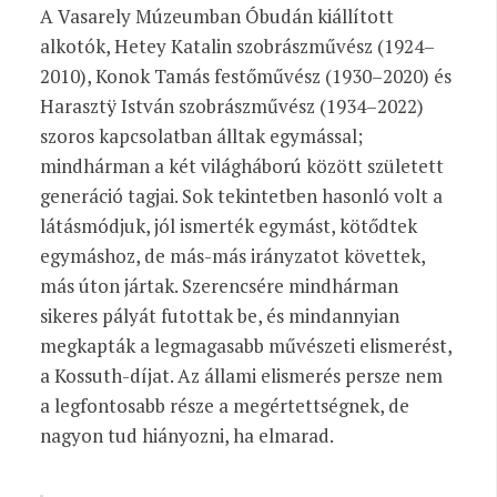
A Vasarely Múzeumban Óbudán kiállított
alkotók, Hetey Katalin szobrászművész (1924–
2010), Konok Tamás festőművész (1930–2020) és
Harasztÿ István szobrászművész (1934–2022)
szoros kapcsolatban álltak egymással
;
mindhárman a két világháború között született
generáció tagjai.
Sok tekintetben hasonló volt a
látásmódjuk, jól ismerték egymást, kötődtek
egymáshoz, de más-más irányzatot követtek,
más úton jártak. Szerencsére mindhárman
sikeres pályát futottak be, és mindannyian
megkapták a legmagasabb művészeti elismerést,
a Kossuth-díjat. Az állami elismerés persze nem
a legfontosabb része a megértettségnek, de
nagyon tud hiányozni, ha elmarad.