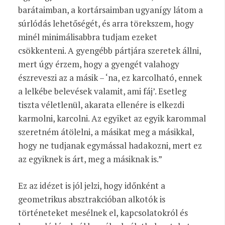
barátaimban, a kortársaimban ugyanígy látom a
súrlódás lehetőségét, és arra törekszem, hogy
minél minimálisabbra tudjam ezeket
csökkenteni. A gyengébb pártjára szeretek állni,
mert úgy érzem, hogy a gyengét valahogy
észreveszi az a másik – ‘na, ez karcolható, ennek
a lelkébe belevések valamit, ami fáj’. Esetleg
tiszta véletlenül, akarata ellenére is elkezdi
karmolni, karcolni. Az egyiket az egyik karommal
szeretném átölelni, a másikat meg a másikkal,
hogy ne tudjanak egymással hadakozni, mert ez
az egyiknek is árt, meg a másiknak is.”
Ez az idézet is jól jelzi, hogy időnként a
geometrikus absztrakcióban alkotók is
történeteket mesélnek el, kapcsolatokról és