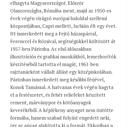
elhagyta Magyarországot. Először
Olaszországba, Rómába ment, majd az 1950-es
évek végén virágzó európai baloldal szellemi
központjában, Capri mellett, Ischián élt egy évet.
Itt ismerkedett meg a Fejtő házaspárral,
Ferenccel és Rózsival, segítségükkel költözött át
1957-ben Párizsba. Az első időszakban
illusztrációs és grafikai munkákból, lemezborítók
készítéséből tartotta el magát, 1961-ben
rajztanárként vállalt állást egy középiskolában.
Párizsban ismerkedett meg későbbi férjével,
Konok Tamással. A hatvanas évek végén hagyta
el a festészetet, és fehér reliefeket készített
cement, márványpor és kötőanyagok
keverékéből. A képlékeny anyagot nem öntötte
formába, hanem szabad folyást engedett neki,
így az anyag alakította ki a formát. Ekkoriban a