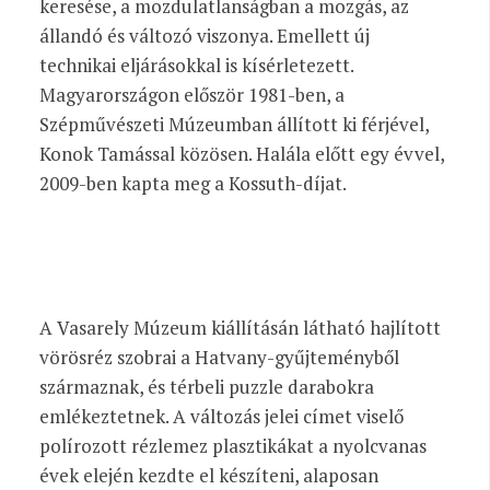
keresése, a mozdulatlanságban a mozgás, az
állandó és változó viszonya. Emellett új
technikai eljárásokkal is kísérletezett.
Magyarországon először 1981-ben, a
Szépművészeti Múzeumban állított ki férjével,
Konok Tamással közösen. Halála előtt egy évvel,
2009-ben kapta meg a Kossuth-díjat.
A Vasarely Múzeum kiállításán látható hajlított
vörösréz szobrai a Hatvany-gyűjteményből
származnak, és térbeli puzzle darabokra
emlékeztetnek. A változás jelei címet viselő
polírozott rézlemez plasztikákat a nyolcvanas
évek elején kezdte el készíteni, alaposan