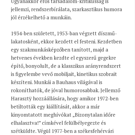
Ugyanakkor erős társadalom-kritikusság is
jellemzi, rendszerbírálata, szarkasztikus humora
jól érzékelhető a munkáin.
1934-ben született, 1953-ban végzett díszmű-
lakatosként, ekkor kezdett el festeni. Kezdetben
egy szakmunkásképzőben tanított, majd a
hetvenes években kezdte el egyszerű gegekre
építő, bonyolult, de a klasszikus arányrendszert
is figyelembe vevő mobiljait, kinetikus szobrait
készíteni. Munkái a Bauhaus világával is
rokoníthatók, de jóval humorosabbak. Jellemző
Harasztÿ hozzáállására, hogy amikor 1972-ben
betiltották egy kiállítását, akkor a már
kinyomtatott meghívókat „Bizonytalan időre
elhalasztva!” címkével felülbélyegezte és
szétküldte. Végül 1977-ben a székesfehérvári