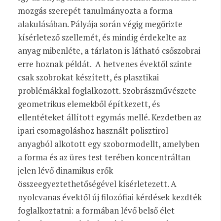
mozgás szerepét tanulmányozta a forma
alakulásában. Pályája során végig megőrizte
kísérletező szellemét, és mindig érdekelte az
anyag mibenléte, a tárlaton is látható csőszobrai
erre hoznak példát. A hetvenes évektől szinte
csak szobrokat készített, és plasztikai
problémákkal foglalkozott. Szobrászművészete
geometrikus elemekből építkezett, és
ellentéteket állított egymás mellé. Kezdetben az
ipari csomagoláshoz használt polisztirol
anyagból alkotott egy szobormodellt, amelyben
a forma és az üres test terében koncentráltan
jelen lévő dinamikus erők
összeegyeztethetőségével kísérletezett. A
nyolcvanas évektől új filozófiai kérdések kezdték
foglalkoztatni: a formában lévő belső élet