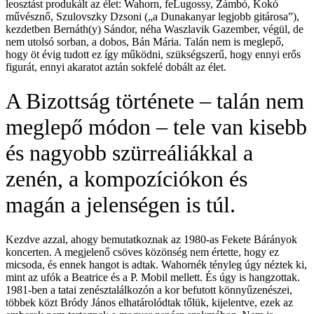
leosztást produkált az élet: Wahorn, feLugossy, Zámbó, Kokó
művésznő, Szulovszky Dzsoni („a Dunakanyar legjobb gitárosa”),
kezdetben Bernáth(y) Sándor, néha Waszlavik Gazember, végül, de
nem utolsó sorban, a dobos, Bán Mária. Talán nem is meglepő,
hogy öt évig tudott ez így működni, szükségszerű, hogy ennyi erős
figurát, ennyi akaratot aztán sokfelé dobált az élet.
A Bizottság története – talán nem
meglepő módon – tele van kisebb
és nagyobb szürreáliákkal a
zenén, a kompozíciókon és
magán a jelenségen is túl.
Kezdve azzal, ahogy bemutatkoznak az 1980-as Fekete Bárányok
koncerten. A megjelenő csöves közönség nem értette, hogy ez
micsoda, és ennek hangot is adtak. Wahornék tényleg úgy néztek ki,
mint az ufók a Beatrice és a P. Mobil mellett. És úgy is hangzottak.
1981-ben a tatai zenésztalálkozón a kor befutott könnyűzenészei,
többek közt Bródy János elhatárolódtak tőlük, kijelentve, ezek az