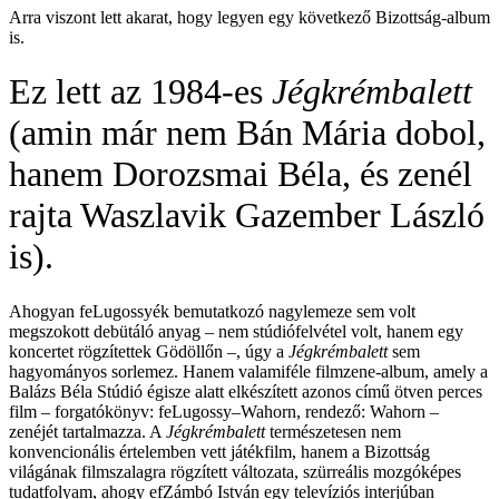
Arra viszont lett akarat, hogy legyen egy következő Bizottság-album
is.
Ez lett az 1984-es
Jégkrémbalett
(amin már nem Bán Mária dobol,
hanem Dorozsmai Béla, és zenél
rajta Waszlavik Gazember László
is).
Ahogyan feLugossyék bemutatkozó nagylemeze sem volt
megszokott debütáló anyag – nem stúdiófelvétel volt, hanem egy
koncertet rögzítettek Gödöllőn –, úgy a
Jégkrémbalett
sem
hagyományos sorlemez. Hanem valamiféle filmzene-album, amely a
Balázs Béla Stúdió égisze alatt elkészített azonos című ötven perces
film – forgatókönyv: feLugossy–Wahorn, rendező: Wahorn –
zenéjét tartalmazza. A
Jégkrémbalett
természetesen nem
konvencionális értelemben vett játékfilm, hanem a Bizottság
világának filmszalagra rögzített változata, szürreális mozgóképes
tudatfolyam, ahogy efZámbó István egy televíziós interjúban