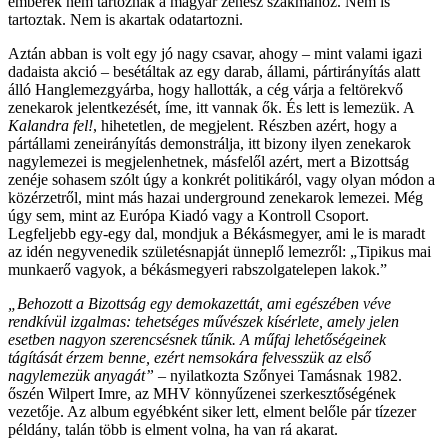
emberek nem tartoznak a magyar zenész szakmához. Nem is
tartoztak. Nem is akartak odatartozni.
Aztán abban is volt egy jó nagy csavar, ahogy – mint valami igazi
dadaista akció – besétáltak az egy darab, állami, pártirányítás alatt
álló Hanglemezgyárba, hogy hallották, a cég várja a feltörekvő
zenekarok jelentkezését, íme, itt vannak ők. És lett is lemezük. A
Kalandra fel!
, hihetetlen, de megjelent. Részben azért, hogy a
pártállami zeneirányítás demonstrálja, itt bizony ilyen zenekarok
nagylemezei is megjelenhetnek, másfelől azért, mert a Bizottság
zenéje sohasem szólt úgy a konkrét politikáról, vagy olyan módon a
közérzetről, mint más hazai underground zenekarok lemezei. Még
úgy sem, mint az Európa Kiadó vagy a Kontroll Csoport.
Legfeljebb egy-egy dal, mondjuk a Békásmegyer, ami le is maradt
az idén negyvenedik születésnapját ünneplő lemezről: „Tipikus mai
munkaerő vagyok, a békásmegyeri rabszolgatelepen lakok.”
„Behozott a Bizottság egy demokazettát, ami egészében véve
rendkívül izgalmas: tehetséges művészek kísérlete, amely jelen
esetben nagyon szerencsésnek tűnik. A műfaj lehetőségeinek
tágítását érzem benne, ezért nemsokára felvesszük az első
nagylemezük anyagát”
– nyilatkozta Szőnyei Tamásnak 1982.
őszén Wilpert Imre, az MHV könnyűzenei szerkesztőségének
vezetője. Az album egyébként siker lett, elment belőle pár tízezer
példány, talán több is elment volna, ha van rá akarat.