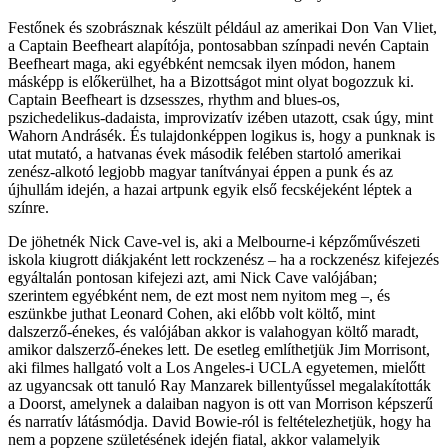
Festőnek és szobrásznak készült például az amerikai Don Van Vliet,
a Captain Beefheart alapítója, pontosabban színpadi nevén Captain
Beefheart maga, aki egyébként nemcsak ilyen módon, hanem
másképp is előkerülhet, ha a Bizottságot mint olyat bogozzuk ki.
Captain Beefheart is dzsesszes, rhythm and blues-os,
pszichedelikus-dadaista, improvizatív izében utazott, csak úgy, mint
Wahorn Andrásék. És tulajdonképpen logikus is, hogy a punknak is
utat mutató, a hatvanas évek második felében startoló amerikai
zenész-alkotó legjobb magyar tanítványai éppen a punk és az
újhullám idején, a hazai artpunk egyik első fecskéjeként léptek a
színre.
De jöhetnék Nick Cave-vel is, aki a Melbourne-i képzőművészeti
iskola kiugrott diákjaként lett rockzenész – ha a rockzenész kifejezés
egyáltalán pontosan kifejezi azt, ami Nick Cave valójában;
szerintem egyébként nem, de ezt most nem nyitom meg –, és
eszünkbe juthat Leonard Cohen, aki előbb volt költő, mint
dalszerző-énekes, és valójában akkor is valahogyan költő maradt,
amikor dalszerző-énekes lett. De esetleg említhetjük Jim Morrisont,
aki filmes hallgató volt a Los Angeles-i UCLA egyetemen, mielőtt
az ugyancsak ott tanuló Ray Manzarek billentyűssel megalakították
a Doorst, amelynek a dalaiban nagyon is ott van Morrison képszerű
és narratív látásmódja. David Bowie-ról is feltételezhetjük, hogy ha
nem a popzene születésének idején fiatal, akkor valamelyik