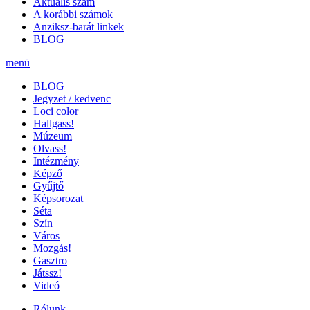
Aktuális szám
A korábbi számok
Anziksz-barát linkek
BLOG
menü
BLOG
Jegyzet / kedvenc
Loci color
Hallgass!
Múzeum
Olvass!
Intézmény
Képző
Gyűjtő
Képsorozat
Séta
Szín
Város
Mozgás!
Gasztro
Játssz!
Videó
Rólunk