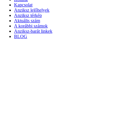
Kapcsolat
Anziksz lelőhelyek
Anziksz térkép
Aktuális szám
A korábbi számok
Anziksz-barát linkek
BLOG