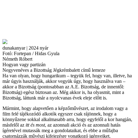
dunakanyar | 2024 nyár
Fotó: Fortepan / Hidas Gyula
Németh Róbert
Hogyan vagy partizán
Negyvenéves a Bizottság Jégkrémbalett című lemeze
Ha van olyan, hogy hungarikum – tegyük fel, hogy van, illetve, ha
már úgyis használják, akkor vegyük úgy, hogy használva van –
akkor a Bizottság (pontosabban az A.E. Bizottság, de innentől:
Bizottság) egész biztosan az. Még akkor is, ha olyasmit, mint a
Bizottság, láttunk már a nyolcvanas évek eleje előtt is.
Mármint, hogy alapvetően a képzőművészet, az irodalom vagy a
film felé tájékozódó alkotók egyszer csak rájönnek, hogy a
könnyűzene sokkal alkalmasabb arra, hogy egyfelől a kor hangján,
másfelől az
itt és most
, az azonnali akció és az azonnali hatás
ígéretével mutassák meg a gondolataikat, és ebbe a műfajba
csatornázzák művészi kifejezésre vonatkozó igényeiket.