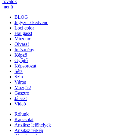
rovatok
menü
BLOG
Jegyzet / kedvenc
Loci color
Hallgass!
Múzeum
Olvass!
Intézmény
Képző
Gyűjtő
Képsorozat
Séta
Szín
Város
Mozgás!
Gasztro
Játssz!
Videó
Rólunk
Kapcsolat
Anziksz lelőhelyek
Anziksz térkép