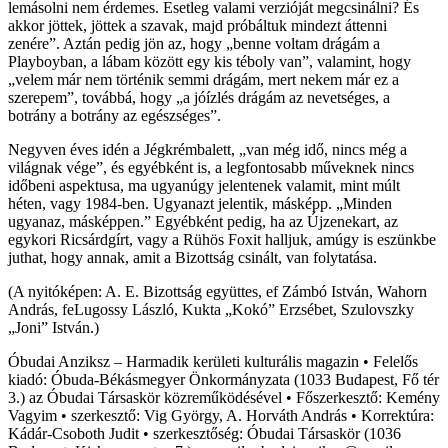
lemásolni nem érdemes. Esetleg valami verzióját megcsinálni? És
akkor jöttek, jöttek a szavak, majd próbáltuk mindezt áttenni
zenére”. Aztán pedig jön az, hogy „benne voltam drágám a
Playboyban, a lábam között egy kis téboly van”, valamint, hogy
„velem már nem történik semmi drágám, mert nekem már ez a
szerepem”, továbbá, hogy „a jóízlés drágám az nevetséges, a
botrány a botrány az egészséges”.
Negyven éves idén a Jégkrémbalett, „van még idő, nincs még a
világnak vége”, és egyébként is, a legfontosabb műveknek nincs
időbeni aspektusa, ma ugyanúgy jelentenek valamit, mint múlt
héten, vagy 1984-ben. Ugyanazt jelentik, másképp. „Minden
ugyanaz, másképpen.” Egyébként pedig, ha az Újzenekart, az
egykori Ricsárdgírt, vagy a Rühös Foxit halljuk, amúgy is eszünkbe
juthat, hogy annak, amit a Bizottság csinált, van folytatása.
(A nyitóképen: A. E. Bizottság együttes, ef Zámbó István, Wahorn
András, feLugossy László, Kukta „Kokó” Erzsébet, Szulovszky
„Joni” István.)
Óbudai Anziksz – Harmadik kerületi kulturális magazin • Felelős
kiadó: Óbuda-Békásmegyer Önkormányzata (1033 Budapest, Fő tér
3.) az Óbudai Társaskör közreműködésével • Főszerkesztő: Kemény
Vagyim • szerkesztő: Vig György, A. Horváth András • Korrektúra:
Kádár-Csoboth Judit • szerkesztőség: Óbudai Társaskör (1036