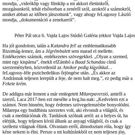
mondja, „videóklip vagy filmklip a mi akkori életünkről,
mozgásunkról, tehát elsősorban a zenéről szól, azokról a számokról,
amiket abban az időben játszottunk”, vagy ahogy feLugossy László
mondja, „dokumentáció a zenekarról”.
Péter Pál utca 6. Vajda Lajos Stúdió Galéria (ekkor Vajda La
Ha jól gondolom, talán a
Kalandra fel!
az emblematikusabb
Bizottság-lemez, ám a
Jégrémbalett
sem marad el mellette.
Emlékezetes számok, emlékezetes szövegekkel. „Olyan a szemed,
mint egy kispárna”, énekli efZámbó a
Baad Schandau
című
szerzeményben, közvetlenül az
Amikor pedig kígyókkal…
feLugossy-féle pszichedelikus őrjöngése után. „És akkor az
Andrásnak teljesen lerepült a feje, de nem halt meg.”, ez pedig már a
Fekete krém
.
De addigra már lement a már emlegetett
Milarepaverzió
, amiről a
szerző, Laca 2017-ben ezt mesélte a hvg.hu-nak: „Kedvelem ezt a
számot. Nem hinném, hogy érdemes szövegelemzésbe bonyolódni.
Milarepa egy buddhista szerzetes volt, aki elvonult a világtól, és
csak a meditációnak élt. Tanítások szólnak arról: az a helyes út, ha
elérjük, hogy teljesen kívül állunk az anyagi világból, és csak a
szellemi világnak élünk. Olvastam erről, álmodoztam róla, hogy így
kéne nekem is élni. Persze a mi kultúránkból ez nem teljesen jön,