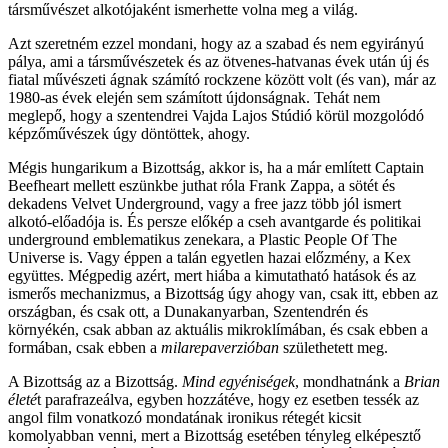
társművészet alkotójaként ismerhette volna meg a világ.
Azt szeretném ezzel mondani, hogy az a szabad és nem egyirányú
pálya, ami a társművészetek és az ötvenes-hatvanas évek után új és
fiatal művészeti ágnak számító rockzene között volt (és van), már az
1980-as évek elején sem számított újdonságnak. Tehát nem
meglepő, hogy a szentendrei Vajda Lajos Stúdió körül mozgolódó
képzőművészek úgy döntöttek, ahogy.
Mégis hungarikum a Bizottság, akkor is, ha a már említett Captain
Beefheart mellett eszünkbe juthat róla Frank Zappa, a sötét és
dekadens Velvet Underground, vagy a free jazz több jól ismert
alkotó-előadója is. És persze előkép a cseh avantgarde és politikai
underground emblematikus zenekara, a Plastic People Of The
Universe is. Vagy éppen a talán egyetlen hazai előzmény, a Kex
együttes. Mégpedig azért, mert hiába a kimutatható hatások és az
ismerős mechanizmus, a Bizottság úgy ahogy van, csak itt, ebben az
országban, és csak ott, a Dunakanyarban, Szentendrén és
környékén, csak abban az aktuális mikroklímában, és csak ebben a
formában, csak ebben a
milarepaverzióban
születhetett meg.
A Bizottság az a Bizottság.
Mind egyéniségek
, mondhatnánk a
Brian
életé
t parafrazeálva, egyben hozzátéve, hogy ez esetben tessék az
angol film vonatkozó mondatának ironikus rétegét kicsit
komolyabban venni, mert a Bizottság esetében tényleg elképesztő