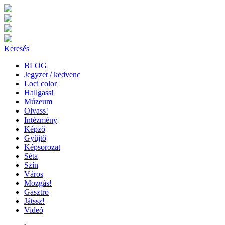
Keresés
BLOG
Jegyzet / kedvenc
Loci color
Hallgass!
Múzeum
Olvass!
Intézmény
Képző
Gyűjtő
Képsorozat
Séta
Szín
Város
Mozgás!
Gasztro
Játssz!
Videó