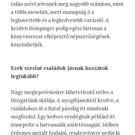
talán azért jelennek meg nagyobb számban, mint
a többi mesehős, mert manapság ő a
legismertebb és a legkedvesebb varázsló. A
kezdeti dömpinget pedig egész biztosan a
könyvsorozat elképesztő népszerűségének
köszönhetjük.
Ezek szerint családok járnak hozzátok
leginkább?
Nagy meglepetésünkre hihetetlenül széles a
látogatóink skálája. A nyugdíjasoktól kezdve, a
családokon át a fiatal párokig itt mindenki
megfordul. Egy kedves vendégünk például itt
ünnepelte a hatvanadik születésnapját. Időben
érdemes asztalt foglalni, rendezvényre pedig ki