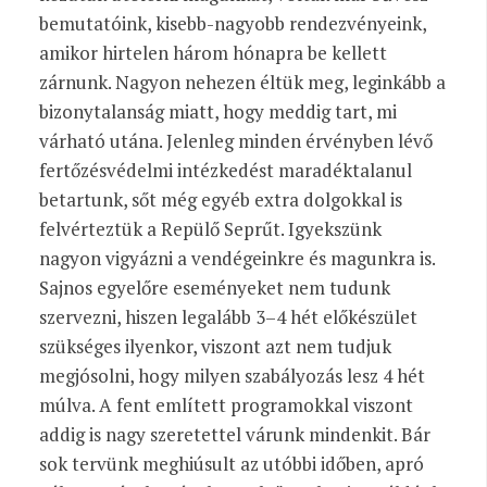
bemutatóink, kisebb-nagyobb rendezvényeink,
amikor hirtelen három hónapra be kellett
zárnunk. Nagyon nehezen éltük meg, leginkább a
bizonytalanság miatt, hogy meddig tart, mi
várható utána. Jelenleg minden érvényben lévő
fertőzésvédelmi intézkedést maradéktalanul
betartunk, sőt még egyéb extra dolgokkal is
felvérteztük a Repülő Seprűt. Igyekszünk
nagyon vigyázni a vendégeinkre és magunkra is.
Sajnos egyelőre eseményeket nem tudunk
szervezni, hiszen legalább 3–4 hét előkészület
szükséges ilyenkor, viszont azt nem tudjuk
megjósolni, hogy milyen szabályozás lesz 4 hét
múlva. A fent említett programokkal viszont
addig is nagy szeretettel várunk mindenkit. Bár
sok tervünk meghiúsult az utóbbi időben, apró