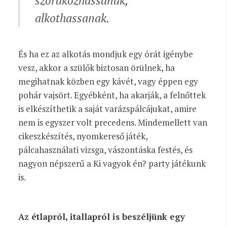
szórakozhassanak,
alkothassanak.
És ha ez az alkotás mondjuk egy órát igénybe
vesz, akkor a szülők biztosan örülnek, ha
megihatnak közben egy kávét, vagy éppen egy
pohár vajsört. Egyébként, ha akarják, a felnőttek
is elkészíthetik a saját varázspálcájukat, amire
nem is egyszer volt precedens. Mindemellett van
cikeszkészítés, nyomkereső játék,
pálcahasználati vizsga, vászontáska festés, és
nagyon népszerű a Ki vagyok én? party játékunk
is.
Az étlapról, itallapról is beszéljünk egy