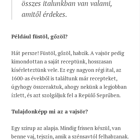
összes italunkban van valami,
amitől érdekes.
Például füstöl, gőzöl?
Hát persze! Füstöl, gőzöl, habzik. A vajsör pedig
kimondottan a saját receptünk, hosszasan
kísérleteztünk vele. Ez egy nagyon régi ital, az
1600-as évekből is találtunk már recepteket,
úgyhogy összeraktuk, ahogy nekünk a legjobban
ízlett, és azt szolgáljuk fel a Repülő Seprűben.
Tulajdonképp mi az a vajsör?
Egy szirup az alapja. Mindig frissen készül, van
benne vaj, tejszín, amik a szénsavtól felhabzanak.