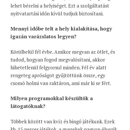
lehet bérelni a helyiséget. Ezt a szolgáltatást
nyitvatartási időn kívül tudjuk biztosítani.
Mennyi időbe telt a hely kialakítása, hogy
igazán varázslatos legyen?
Körülbelül fél évbe. Amikor megvan az ötlet, és
tudod, hogyan fogod megvalósítani, akkor
hihetetlenül felgyorsul minden. Fél év alatt
rengeteg apróságot gyűjtöttünk össze, egy
csomó holmi van raktáron, ami már ki se fért.
Milyen programokkal készültök a
látogatóknak?
Többek között van kvíz és bingó játékunk. Ezek
kb. 15 perces játékok, a gyerekek nagyon élvezik.