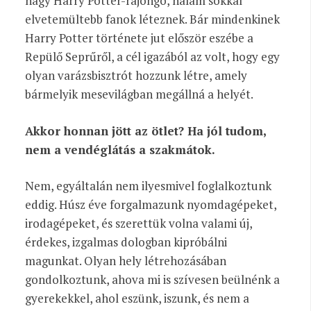
nagy Harry Potter-rajongó, nálam sokkal
elvetemültebb fanok léteznek. Bár mindenkinek
Harry Potter története jut először eszébe a
Repülő Seprűről, a cél igazából az volt, hogy egy
olyan varázsbisztrót hozzunk létre, amely
bármelyik mesevilágban megállná a helyét.
Akkor honnan jött az ötlet? Ha jól tudom,
nem a vendéglátás a szakmátok.
Nem, egyáltalán nem ilyesmivel foglalkoztunk
eddig. Húsz éve forgalmazunk nyomdagépeket,
irodagépeket, és szerettük volna valami új,
érdekes, izgalmas dologban kipróbálni
magunkat. Olyan hely létrehozásában
gondolkoztunk, ahova mi is szívesen beülnénk a
gyerekekkel, ahol eszünk, iszunk, és nem a