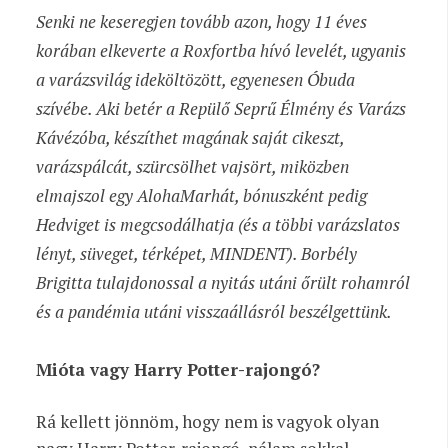
Senki ne keseregjen tovább azon, hogy 11 éves
korában elkeverte a Roxfortba hívó levelét, ugyanis
a varázsvilág ideköltözött, egyenesen Óbuda
szívébe. Aki betér a Repülő Seprű Élmény és Varázs
Kávézóba, készíthet magának saját cikeszt,
varázspálcát, szürcsölhet vajsört, miközben
elmajszol egy AlohaMarhát, bónuszként pedig
Hedviget is megcsodálhatja (és a többi varázslatos
lényt, süveget, térképet, MINDENT). Borbély
Brigitta tulajdonossal a nyitás utáni őrült rohamról
és a pandémia utáni visszaállásról beszélgettünk.
Mióta vagy Harry Potter-rajongó?
Rá kellett jönnöm, hogy nem is vagyok olyan