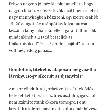
Frissen nagyon jól néz ki, mindamellett, hogy
nagyon finom. Az összetevők miatt nem is lehet
nagy mennyiségben készíteni, egyszerre csak kb.
15–20 adagot. Az utánpótlás folyamatosan
készül a konyhában. Emellett garantáltan ízlik
mindenkinek a „Hadd beszéljek az
Unikornisokkal” és a „Szerelmi bájital”-ra sem
volt még eddig panasz.
Gondolom, titeket is alaposan megviselt a
járvány. Hogy sikerült az újranyitás?
Amikor elindultunk, óriási volt az érdeklődés,
heteket kellett várni az üres asztalra, igazából
nem számítottunk ekkora tömegre. Pont
kezdtük utolérni magunkat, voltak már bűvész