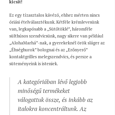
kicsit!
Ez egy tízasztalos kávézó, ehhez mérten nincs
óriási ételválasztékunk. Kétféle krémlevesünk
van, legkapósabb a „Sütőtöklé”, háromféle
sülthúsos szendvicsünk, nagy sikere van például
„AlohaMarhá”-nak, a gyerekeknél örök sláger az
„Éhséghurok” bolognai és az „Erőnyerő”
kontaktgrilles melegszendvics, és persze a
süteményeink is isteniek.
A kategóriában lévő legjobb
minőségű termékeket
válogattuk össze, és inkább az
italokra koncentráltunk. Az