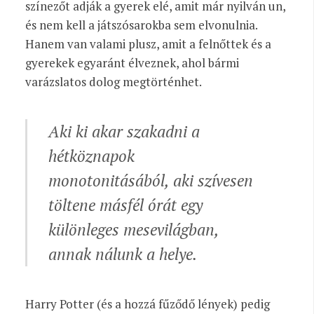
színezőt adják a gyerek elé, amit már nyilván un,
és nem kell a játszósarokba sem elvonulnia.
Hanem van valami plusz, amit a felnőttek és a
gyerekek egyaránt élveznek, ahol bármi
varázslatos dolog megtörténhet.
Aki ki akar szakadni a
hétköznapok
monotonitásából, aki szívesen
töltene másfél órát egy
különleges mesevilágban,
annak nálunk a helye.
Harry Potter (és a hozzá fűződő lények) pedig