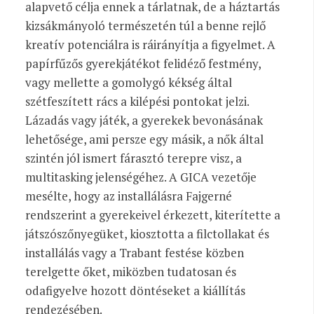
alapvető célja ennek a tárlatnak, de a háztartás
kizsákmányoló természetén túl a benne rejlő
kreatív potenciálra is ráirányítja a figyelmet. A
papírfűzős gyerekjátékot felidéző festmény,
vagy mellette a gomolygó kékség által
szétfeszített rács a kilépési pontokat jelzi.
Lázadás vagy játék, a gyerekek bevonásának
lehetősége, ami persze egy másik, a nők által
szintén jól ismert fárasztó terepre visz, a
multitasking jelenségéhez. A GICA vezetője
mesélte, hogy az installálásra Fajgerné
rendszerint a gyerekeivel érkezett, kiterítette a
játszószőnyegüket, kiosztotta a filctollakat és
installálás vagy a Trabant festése közben
terelgette őket, miközben tudatosan és
odafigyelve hozott döntéseket a kiállítás
rendezésében.