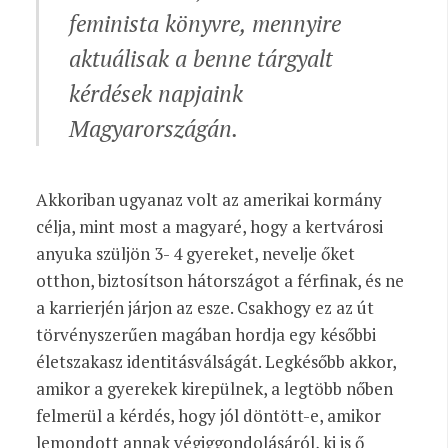
feminista könyvre, mennyire
aktuálisak a benne tárgyalt
kérdések napjaink
Magyarországán.
Akkoriban ugyanaz volt az amerikai kormány
célja, mint most a magyaré, hogy a kertvárosi
anyuka szüljön 3- 4 gyereket, nevelje őket
otthon, biztosítson hátországot a férfinak, és ne
a karrierjén járjon az esze. Csakhogy ez az út
törvényszerűen magában hordja egy későbbi
életszakasz identitásválságát. Legkésőbb akkor,
amikor a gyerekek kirepülnek, a legtöbb nőben
felmerül a kérdés, hogy jól döntött-e, amikor
lemondott annak végiggondolásáról, ki is ő