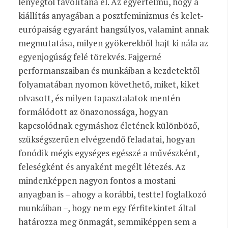
lényegtől távolítana el. Az egyértelmű, hogy a
kiállítás anyagában a posztfeminizmus és kelet-
európaiság egyaránt hangsúlyos, valamint annak
megmutatása, milyen gyökerekből hajt ki nála az
egyenjogúság felé törekvés. Fajgerné
performanszaiban és munkáiban a kezdetektől
folyamatában nyomon követhető, miket, kiket
olvasott, és milyen tapasztalatok mentén
formálódott az önazonossága, hogyan
kapcsolódnak egymáshoz életének különböző,
szükségszerűen elvégzendő feladatai, hogyan
fonódik mégis egységes egésszé a művészként,
feleségként és anyaként megélt létezés. Az
mindenképpen nagyon fontos a mostani
anyagban is – ahogy a korábbi, testtel foglalkozó
munkáiban –, hogy nem egy férfitekintet által
határozza meg önmagát, semmiképpen sem a