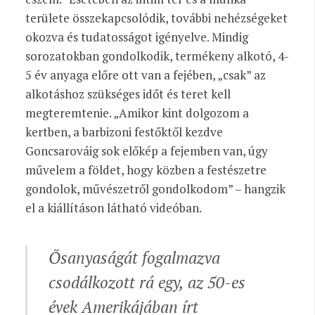
területe összekapcsolódik, további nehézségeket
okozva és tudatosságot igényelve. Mindig
sorozatokban gondolkodik, termékeny alkotó, 4-
5 év anyaga előre ott van a fejében, „csak” az
alkotáshoz szükséges időt és teret kell
megteremtenie. „Amikor kint dolgozom a
kertben, a barbizoni festőktől kezdve
Goncsarováig sok előkép a fejemben van, úgy
művelem a földet, hogy közben a festészetre
gondolok, művészetről gondolkodom” – hangzik
el a kiállításon látható videóban.
Ősanyaságát fogalmazva
csodálkozott rá egy, az 50-es
évek Amerikájában írt