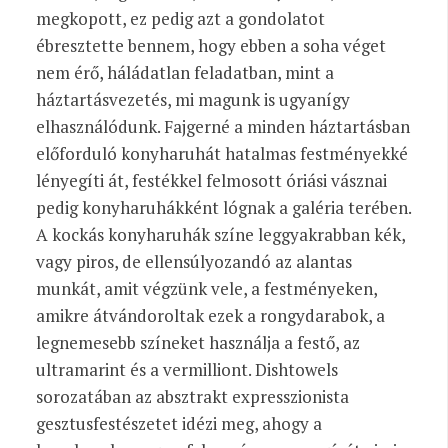
megkopott, ez pedig azt a gondolatot
ébresztette bennem, hogy ebben a soha véget
nem érő, háládatlan feladatban, mint a
háztartásvezetés, mi magunk is ugyanígy
elhasználódunk. Fajgerné a minden háztartásban
előforduló konyharuhát hatalmas festményekké
lényegíti át, festékkel felmosott óriási vásznai
pedig konyharuhákként lógnak a galéria terében.
A kockás konyharuhák színe leggyakrabban kék,
vagy piros, de ellensúlyozandó az alantas
munkát, amit végzünk vele, a festményeken,
amikre átvándoroltak ezek a rongydarabok, a
legnemesebb színeket használja a festő, az
ultramarint és a vermilliont. Dishtowels
sorozatában az absztrakt expresszionista
gesztusfestészetet idézi meg, ahogy a