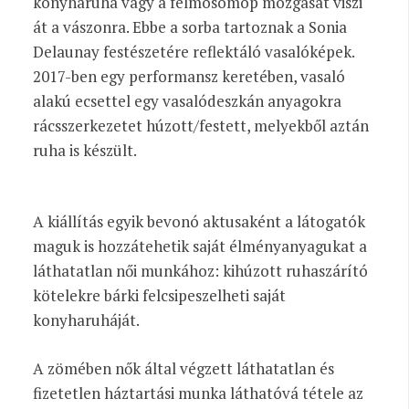
konyharuha vagy a felmosómop mozgását viszi
át a vászonra. Ebbe a sorba tartoznak a Sonia
Delaunay festészetére reflektáló vasalóképek.
2017-ben egy performansz keretében, vasaló
alakú ecsettel egy vasalódeszkán anyagokra
rácsszerkezetet húzott/festett, melyekből aztán
ruha is készült.
A kiállítás egyik bevonó aktusaként a látogatók
maguk is hozzátehetik saját élményanyagukat a
láthatatlan női munkához: kihúzott ruhaszárító
kötelekre bárki felcsipeszelheti saját
konyharuháját.
A zömében nők által végzett láthatatlan és
fizetetlen háztartási munka láthatóvá tétele az