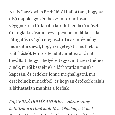
Azt is Laczkovich Borbálától hallottam, hogy az
első napok egyikén hosszan, komótosan
végignézte a tárlatot a kerületben lakó idősebb
úr, foglalkozására nézve pszichoanalitikus, aki
látogatása végén megosztotta az intézmény
munkatársaival, hogy rengeteget tanult ebből a
kiállításból. Fontos feladat, amit ez a tárlat
bevállalt, hogy a helyére tegye, mit szeretnének
a nők, miről beszélnek a láthatatlan munka
kapcsán, és érdekes lenne meghallgatni, mit
érzékelnek mindebből, és hogyan értékelik (alul)
a láthatatlan munkát a férfiak.
FAJGERNÉ DUDÁS ANDREA – Háziasszony
katalizátora című kiállítása Óbudán, a Godot