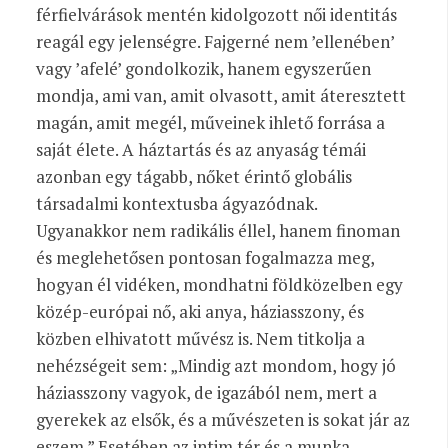
férfielvárások mentén kidolgozott női identitás
reagál egy jelenségre. Fajgerné nem ’ellenében’
vagy ’afelé’ gondolkozik, hanem egyszerűen
mondja, ami van, amit olvasott, amit áteresztett
magán, amit megél, műveinek ihlető forrása a
saját élete. A háztartás és az anyaság témái
azonban egy tágabb, nőket érintő globális
társadalmi kontextusba ágyazódnak.
Ugyanakkor nem radikális éllel, hanem finoman
és meglehetősen pontosan fogalmazza meg,
hogyan él vidéken, mondhatni földközelben egy
közép-európai nő, aki anya, háziasszony, és
közben elhivatott művész is. Nem titkolja a
nehézségeit sem: „Mindig azt mondom, hogy jó
háziasszony vagyok, de igazából nem, mert a
gyerekek az elsők, és a művészeten is sokat jár az
eszem.” Esetében az intim tér és a munka