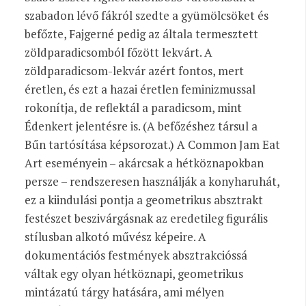
szabadon lévő fákról szedte a gyümölcsöket és
befőzte, Fajgerné pedig az általa termesztett
zöldparadicsomból főzött lekvárt. A
zöldparadicsom-lekvár azért fontos, mert
éretlen, és ezt a hazai éretlen feminizmussal
rokonítja, de reflektál a paradicsom, mint
Édenkert jelentésre is. (A befőzéshez társul a
Bűn tartósítása képsorozat.) A Common Jam Eat
Art eseményein – akárcsak a hétköznapokban
persze – rendszeresen használják a konyharuhát,
ez a kiindulási pontja a geometrikus absztrakt
festészet beszivárgásnak az eredetileg figurális
stílusban alkotó művész képeire. A
dokumentációs festmények absztrakcióssá
váltak egy olyan hétköznapi, geometrikus
mintázatú tárgy hatására, ami mélyen