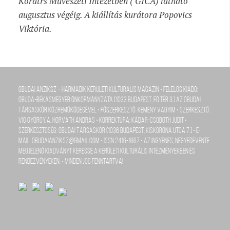
Korátrs Művészeti Intézetben ( GICA) látható
augusztus végéig. A kiállítás kurátora Popovics
Viktória.
Óbudai Anziksz – Harmadik kerületi kulturális magazin • Felelős kiadó:
Óbuda-Békásmegyer Önkormányzata (1033 Budapest, Fő tér 3.) az Óbudai
Társaskör közreműködésével • Főszerkesztő: Kemény Vagyim • szerkesztő:
Vig György, A. Horváth András • Korrektúra: Kádár-Csoboth Judit •
szerkesztőség: Óbudai Társaskör (1036 Budapest, Kiskorona utca 7.) • e-
mail: obudaianziksz@gmail.com • ISSN 2416-1667 • Az ingyenes, negyedévente
megjelenő kiadványt keresse a kerületi kulturális intézményekben és
rendezvényeken. • Minden jog fenntartva!