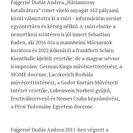
Fajgerné Dudás Andrea „Háziasszony
katalizátora” címet viselő anyagát 162 pályamű
közül választotta ki a zsűri – információm szerint
egyöntetűen és kétség nélkül. A zsűri elnöke a
nemzetközi színtéren is jól ismert Sebastian
Baden, aki 2016 óta a mannheimi Műcsarnok
kurátora és 2022 júliusától a frankfurti Schirn
Kunsthalle kijelölt vezetője; de a magyar névsor
is impozáns: German Kinga művészettörténész, a
MOME docense, Laczkovich Borbála
művészettörténész, a Godot Kortárs Művészeti
Intézet vezetője, Lobenwein Norbert gyűjtő,
fesztiválszervező és Nemes Csaba képzőművész,
a Pécsi Tudomány Egyetem docense.
Fajgerné Dudás Andrea 2011-ben végzett a