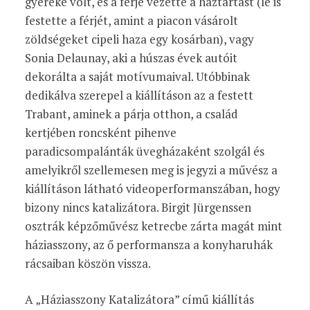
gyereke volt, és a férje vezette a háztartást (le is
festette a férjét, amint a piacon vásárolt
zöldségeket cipeli haza egy kosárban), vagy
Sonia Delaunay, aki a húszas évek autóit
dekorálta a saját motívumaival. Utóbbinak
dedikálva szerepel a kiállításon az a festett
Trabant, aminek a párja otthon, a család
kertjében roncsként pihenve
paradicsompalánták üvegházaként szolgál és
amelyikről szellemesen meg is jegyzi a művész a
kiállításon látható videoperformanszában, hogy
bizony nincs katalizátora. Birgit Jürgenssen
osztrák képzőművész ketrecbe zárta magát mint
háziasszony, az ő performansza a konyharuhák
rácsaiban köszön vissza.
A „Háziasszony Katalizátora” című kiállítás