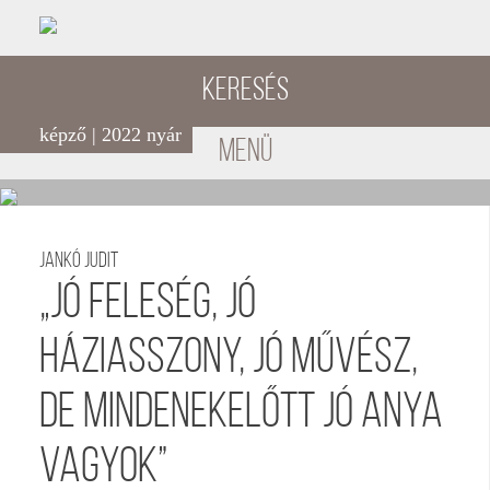
Keresés
képző | 2022 nyár
menü
Jankó Judit
„Jó feleség, jó
háziasszony, jó művész,
de mindenekelőtt jó anya
vagyok”