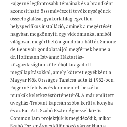
Fajgerné legfontosabb témáinak és a brandként
azonosítható összművészeti tevékenységének
összefoglalása, gyakorlatilag egyetlen
helyspecifikus installáció, aminek a megértését
nagyban megkönnyíti egy videómunka, amiből
világosan megérthető a gondolati háttér. Simone
de Beauvoir gondolatai jól megférnek benne a
dr. Hoffmann Istvánné Háztartás-
közgazdaságtan kötetéből kiragadott
megállapításokkal, amely kötetet egyébként a
Magyar Nők Országos Tanácsa adta ki 1982-ben.
Fajgerné felolvas és kommentel, beszél a
munkák keletkezéstörténetéről. A már említett
üvegház-Trabant kapcsán szóba kerül a konyha
és az Eat-Art. Szabó Eszter Ágnessel közös
Common Jam projektjük is megidéződik, mikor
Szabó Eszter Ágnes különböző városokban a