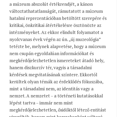
a múzeum abszolút értékrendjét, a kánon
változtathatatlanságát, rámutatott a múzeum
hatalmi reprezentációban betöltött szerepére és
kritikai, önkritikai átértékelésre ösztönözte az
intézményeket. Az ekkor elindult folyamatot a
nyolcvanas évek végén az ún. „új muzeológia”
tetézte be, melynek alapvetése, hogy a múzeum
nem csupán egyoldalúan információkat és
megkérdőjelezhetetlen ismereteket átadó hely,
hanem diszkurzív tér, vagyis a társadalmi
kérdések megvitatásának színtere. Ekkortól
kerültek olyan témák az érdeklődés fókuszába,
mint a társadalmi nem, az identitás vagy a
nemzet. A nemzetet – a történeti kutatásokkal
lépést tartva – immár nem mint
megkérdőjelezhetetlen, ősidőktől létező entitást
vizsgálták, hanem mint korszakonként változó