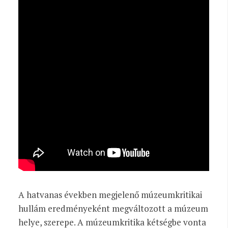
A hatvanas években megjelenő múzeumkritikai
hullám eredményeként megváltozott a múzeum
helye, szerepe. A múzeumkritika kétségbe vonta