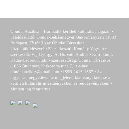
Óbudai Anziksz – Harmadik kerületi kulturális magazin •
Felelős kiadó: Óbuda-Békásmegyer Önkormányzata (1033
Budapest, Fő tér 3.) az Óbudai Társaskör
közreműködésével • Főszerkesztő: Kemény Vagyim •
szerkesztő: Vig György, A. Horváth András • Korrektúra:
Kádár-Csoboth Judit • szerkesztőség: Óbudai Társaskör
(1036 Budapest, Kiskorona utca 7.) • e-mail:
obudaianziksz@gmail.com • ISSN 2416-1667 • Az
ingyenes, negyedévente megjelenő kiadványt keresse a
kerületi kulturális intézményekben és rendezvényeken. •
Minden jog fenntartva!