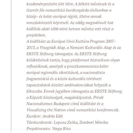
kezdeményezésére jött létre. A felkért művészek és a
tizenöt fős nemzetközi kurátorgárda elsősorban a
közép- és kelet-európai régiót, illetve annak
vonzáskörzetét képviseli. Az eddig megvalósult hat
kiállítás alatt több mint hetven művész vett részt a
projektben.
A kiállítást az Európai Unió Kultúra Program 2007–
2013, a Visegrádi Alap, a Nemzeti Kulturális Alap és az
ERSTE Stiftung támogatja. Az ERSTE Stiftung
küldetésének tartja, hogy platformot biztosítson olyan
reflexióknak, amelyek a posztkommunista kelet-
európai regionális identitások, a nacionalista
fragmentáció és a közös kulturális történeti
tapasztalatok közötti ambivalenciákat helyezik a
fókuszba. Ennek jegyében támogatja az ERSTE Stiftung
a Képzelt közösségek, magánképzetek. Privát
Nacionalizmus Budapest című kiállítást és a
Visualizing the Nation című nemzetközi konferenciát.
Kurátor: András Edit
Társkurátorok: Leposa Zsóka, Zombori Mónika
Projektvezeto: Varga Rita