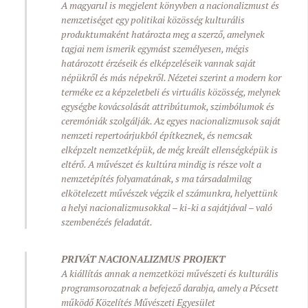
A magyarul is megjelent könyvben a nacionalizmust és
nemzetiséget egy politikai közösség kulturális
produktumaként határozta meg a szerző, amelynek
tagjai nem ismerik egymást személyesen, mégis
határozott érzéseik és elképzeléseik vannak saját
népükről és más népekről. Nézetei szerint a modern kor
terméke ez a képzeletbeli és virtuális közösség, melynek
egységbe kovácsolását attribútumok, szimbólumok és
ceremóniák szolgálják. Az egyes nacionalizmusok saját
nemzeti repertoárjukból építkeznek, és nemcsak
elképzelt nemzetképük, de még kreált ellenségképük is
eltérő. A művészet és kultúra mindig is része volt a
nemzetépítés folyamatának, s ma társadalmilag
elkötelezett művészek végzik el számunkra, helyettünk
a helyi nacionalizmusokkal – ki-ki a sajátjával – való
szembenézés feladatát.
PRIVÁT NACIONALIZMUS PROJEKT
A kiállítás annak a nemzetközi művészeti és kulturális
programsorozatnak a befejező darabja, amely a Pécsett
működő Közelítés Művészeti Egyesület