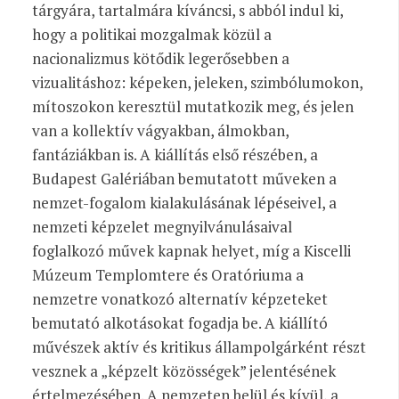
tárgyára, tartalmára kíváncsi, s abból indul ki,
hogy a politikai mozgalmak közül a
nacionalizmus kötődik legerősebben a
vizualitáshoz: képeken, jeleken, szimbólumokon,
mítoszokon keresztül mutatkozik meg, és jelen
van a kollektív vágyakban, álmokban,
fantáziákban is. A kiállítás első részében, a
Budapest Galériában bemutatott műveken a
nemzet-fogalom kialakulásának lépéseivel, a
nemzeti képzelet megnyilvánulásaival
foglalkozó művek kapnak helyet, míg a Kiscelli
Múzeum Templomtere és Oratóriuma a
nemzetre vonatkozó alternatív képzeteket
bemutató alkotásokat fogadja be. A kiállító
művészek aktív és kritikus állampolgárként részt
vesznek a „képzelt közösségek” jelentésének
értelmezésében. A nemzeten belül és kívül, a