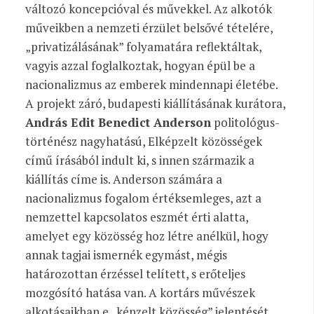
változó koncepcióval és művekkel. Az alkotók
műveikben a nemzeti érzület belsővé tételére,
„privatizálásának” folyamatára reflektáltak,
vagyis azzal foglalkoztak, hogyan épül be a
nacionalizmus az emberek mindennapi életébe.
A projekt záró, budapesti kiállításának kurátora,
András Edit Benedict Anderson
politológus-
történész nagyhatású, Elképzelt közösségek
című írásából indult ki, s innen származik a
kiállítás címe is. Anderson számára a
nacionalizmus fogalom értéksemleges, azt a
nemzettel kapcsolatos eszmét érti alatta,
amelyet egy közösség hoz létre anélkül, hogy
annak tagjai ismernék egymást, mégis
határozottan érzéssel telített, s erőteljes
mozgósító hatása van. A kortárs művészek
alkotásaikban e „képzelt közösség” jelentését