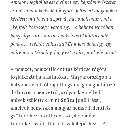
Amikor meghallja ezt a címet egy képzőművészetet
és múzeumot kedvelő látogató, felteheti magának a
kérdést: mit jelent a „privát nacionalizmus”, mi a
„képzelt közösség? Vajon egy – a beharangozóban
hangsúlyozott – kortárs művészeti kiállítás miért
pont ezt a témát választja? És miért dönt úgy egy
múzeumi intézmény, hogy ezt a látogatók elé tárja?
A nemzet, nemzeti identitás kérdése régóta
foglalkoztatja a kutatókat. Magyarországon a
hatvanas évektől zajlott egy máig meghatározó
diskurzus a nemzetről, s olyan kiemelkedő
művek születtek, mint
Szűcs Jenő
írásai,
amelyek nemcsak a magyar nemzeti identitás
gyökereihez vezettek vissza, de elméleti
kereteket nyújtottak a továbblépéshez is. A