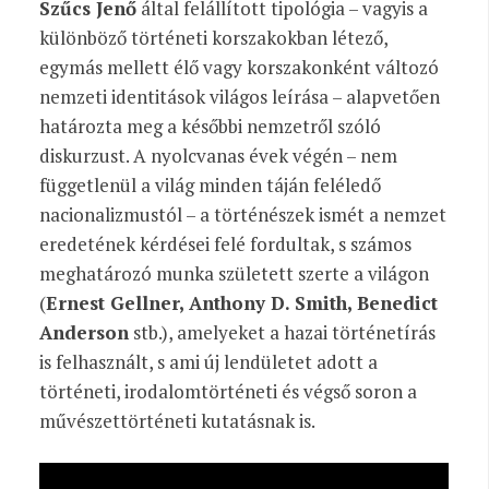
Szűcs Jenő
által felállított tipológia – vagyis a
különböző történeti korszakokban létező,
egymás mellett élő vagy korszakonként változó
nemzeti identitások világos leírása – alapvetően
határozta meg a későbbi nemzetről szóló
diskurzust. A nyolcvanas évek végén – nem
függetlenül a világ minden táján feléledő
nacionalizmustól – a történészek ismét a nemzet
eredetének kérdései felé fordultak, s számos
meghatározó munka született szerte a világon
(
Ernest Gellner, Anthony D. Smith, Benedict
Anderson
stb.), amelyeket a hazai történetírás
is felhasznált, s ami új lendületet adott a
történeti, irodalomtörténeti és végső soron a
művészettörténeti kutatásnak is.