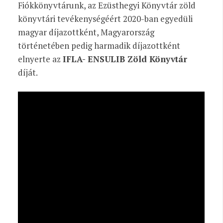
Fiókkönyvtárunk, az Ezüsthegyi Könyvtár zöld
könyvtári tevékenységéért 2020-ban egyedüli
magyar díjazottként, Magyarország
történetében pedig harmadik díjazottként
elnyerte az
IFLA- ENSULIB Zöld Könyvtár
díját.