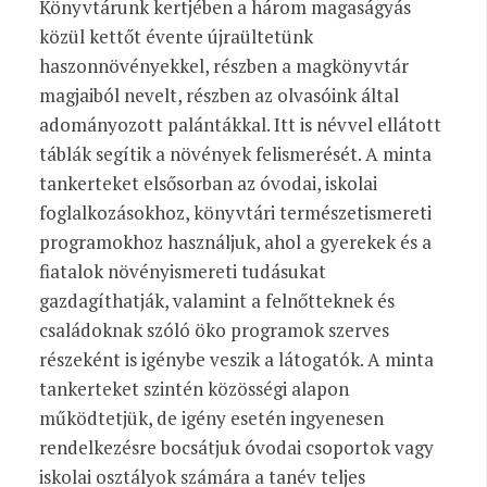
Könyvtárunk kertjében a három magaságyás
közül kettőt évente újraültetünk
haszonnövényekkel, részben a magkönyvtár
magjaiból nevelt, részben az olvasóink által
adományozott palántákkal. Itt is névvel ellátott
táblák segítik a növények felismerését. A minta
tankerteket elsősorban az óvodai, iskolai
foglalkozásokhoz, könyvtári természetismereti
programokhoz használjuk, ahol a gyerekek és a
fiatalok növényismereti tudásukat
gazdagíthatják, valamint a felnőtteknek és
családoknak szóló öko programok szerves
részeként is igénybe veszik a látogatók. A minta
tankerteket szintén közösségi alapon
működtetjük, de igény esetén ingyenesen
rendelkezésre bocsátjuk óvodai csoportok vagy
iskolai osztályok számára a tanév teljes