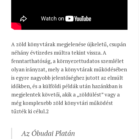
A zöld könyvtárak megjelenése újkeletű, csupán
néhány évtizedes múltra tekint vissza. A
fenntarthatóság, a környezettudatos szemlélet
olyan irányzat, mely a könyvtárak működésében
is egyre nagyobb jelentőséghez jutott az elmúlt
időkben, és a külföldi példák után hazánkban is
megjelentek követői, akik a „zöldülést” vagy a
még komplexebb zöld könyvtári működést
tűzték ki célul.
2
Az Óbudai Platán