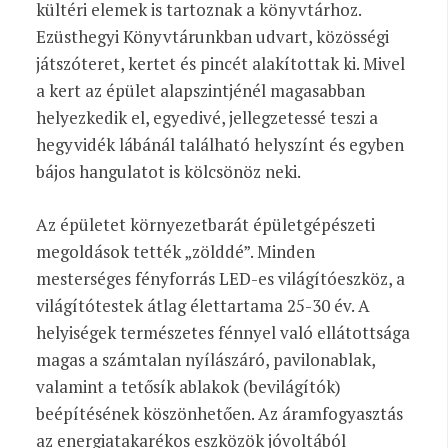
kültéri elemek is tartoznak a könyvtárhoz.
Ezüsthegyi Könyvtárunkban udvart, közösségi
játszóteret, kertet és pincét alakítottak ki. Mivel
a kert az épület alapszintjénél magasabban
helyezkedik el, egyedivé, jellegzetessé teszi a
hegyvidék lábánál található helyszínt és egyben
bájos hangulatot is kölcsönöz neki.
Az épületet környezetbarát épületgépészeti
megoldások tették „zölddé”. Minden
mesterséges fényforrás LED-es világítóeszköz, a
világítótestek átlag élettartama 25-30 év. A
helyiségek természetes fénnyel való ellátottsága
magas a számtalan nyílászáró, pavilonablak,
valamint a tetősík ablakok (bevilágítók)
beépítésének köszönhetően. Az áramfogyasztás
az energiatakarékos eszközök jóvoltából