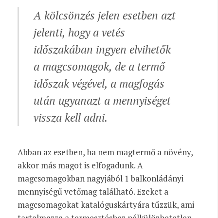
A kölcsönzés jelen esetben azt
jelenti, hogy a vetés
időszakában ingyen elvihetők
a magcsomagok, de a termő
időszak végével, a magfogás
után ugyanazt a mennyiséget
vissza kell adni.
Abban az esetben, ha nem magtermő a növény,
akkor más magot is elfogadunk. A
magcsomagokban nagyjából 1 balkonládányi
mennyiségű vetőmag található. Ezeket a
magcsomagokat katalóguskártyára tűzzük, ami
tartalmazza a termesztéshez nélkülözhetetlen