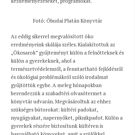
kezdeményezéseket, programokat.
Fotó: Óbudai Platán Könyvtár
Az eddig sikerrel megvalósított öko
eredményeink skálája széles. Kialakítottuk az
„Ökosarok” gyűjteményt külön a felnőtteknek és
külön a gyerekeknek, ahol a
természetvédelemről, a fenntartható fejlődésről
és ökológiai problémákról szóló irodalmat
gyűjtöttük egybe. A meleg hónapokban
berendezzük a szabadtéri olvasótermet a
könyvtár udvarán. Megvásároltuk az ehhez
szükséges bútorokat: kültéri padokat,
nyugágyakat, napernyőket, piknikpadot. Külön a
gyerekek részére biztosítunk kültéren is
használható könyveket, amit a szülőkkel