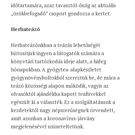
időtartamára, azaz tavasztól-őszig az aktuális
„örökbefogadó” csoport gondozza a kertet.
Herbateázó
Herbateázónkban a teázás lehetőségét
biztosítjuk ingyen a látogatók számára a
könyvtári tartózkodás ideje alatt, a hideg
hónapokban. A gyógytea-alapkészletet
gyógynövényboltokból szereztük be, de mára a
teázó közösségi alapon működik, vagyis az
olvasóktól ajándékba kapott teafüvekkel
egészült ki a választék. Ez a szolgáltatásunk a
kezdetektől nagy népszerűségnek örvendett,
amit azonban a koronavírus-járvány
megjelenésével szüneteltetünk.