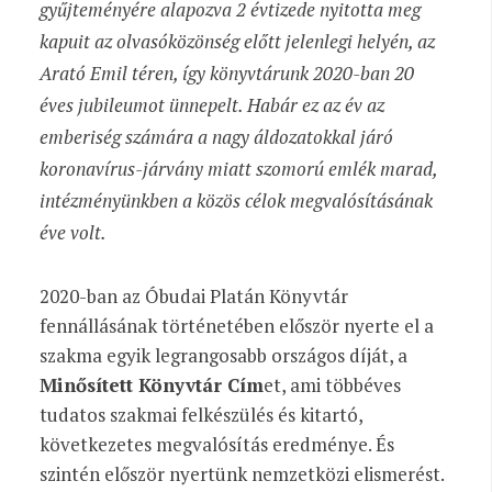
gyűjteményére alapozva 2 évtizede nyitotta meg
kapuit az olvasóközönség előtt jelenlegi helyén, az
Arató Emil téren, így könyvtárunk 2020-ban 20
éves jubileumot ünnepelt. Habár ez az év az
emberiség számára a nagy áldozatokkal járó
koronavírus-járvány miatt szomorú emlék marad,
intézményünkben a közös célok megvalósításának
éve volt.
2020-ban az Óbudai Platán Könyvtár
fennállásának történetében először nyerte el a
szakma egyik legrangosabb országos díját, a
Minősített Könyvtár Cím
et, ami többéves
tudatos szakmai felkészülés és kitartó,
következetes megvalósítás eredménye. És
szintén először nyertünk nemzetközi elismerést.