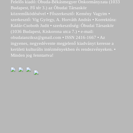
Felelős kiadó: Óbuda-Békásmegyer Önkormányzata (1033
Budapest, Fő tér 3.) az Óbudai Társaskör
közreműködésével • Főszerkesztő: Kemény Vagyim •
szerkesztő: Vig György, A. Horváth András • Korrektúra:
Kádár-Csoboth Judit • szerkesztőség: Óbudai Társaskör
(1036 Budapest, Kiskorona utca 7.) • e-mail:
obudaianziksz@gmail.com • ISSN 2416-1667 • Az
ingyenes, negyedévente megjelenő kiadványt keresse a
kerületi kulturális intézményekben és rendezvényeken. •
Minden jog fenntartva!