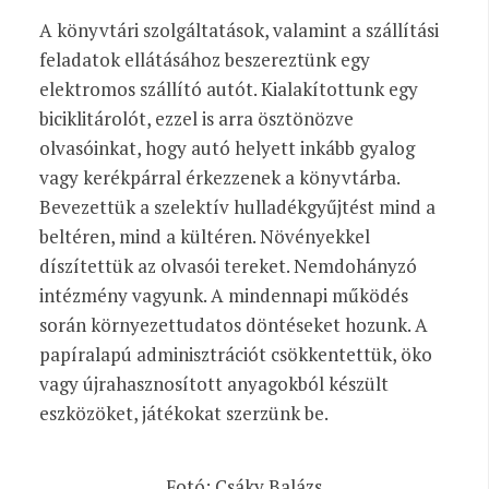
A könyvtári szolgáltatások, valamint a szállítási
feladatok ellátásához beszereztünk egy
elektromos szállító autót. Kialakítottunk egy
biciklitárolót, ezzel is arra ösztönözve
olvasóinkat, hogy autó helyett inkább gyalog
vagy kerékpárral érkezzenek a könyvtárba.
Bevezettük a szelektív hulladékgyűjtést mind a
beltéren, mind a kültéren. Növényekkel
díszítettük az olvasói tereket. Nemdohányzó
intézmény vagyunk. A mindennapi működés
során környezettudatos döntéseket hozunk. A
papíralapú adminisztrációt csökkentettük, öko
vagy újrahasznosított anyagokból készült
eszközöket, játékokat szerzünk be.
Fotó: Csáky Balázs