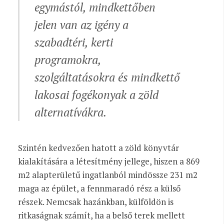
egymástól, mindkettőben
jelen van az igény a
szabadtéri, kerti
programokra,
szolgáltatásokra és mindkettő
lakosai fogékonyak a zöld
alternatívákra.
Szintén kedvezően hatott a zöld könyvtár
kialakítására a létesítmény jellege, hiszen a 869
m
2
alapterületű ingatlanból mindössze 231 m
2
maga az épület, a fennmaradó rész a külső
részek. Nemcsak hazánkban, külföldön is
ritkaságnak számít, ha a belső terek mellett