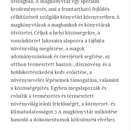
országban. A magkönyvtár egy speciális
kezdeményezés, ami a fenntartható fejlődés
célkitűzéseit szolgálja könyvtári környezetben. A
magkönyvtárak a magbankok és könyvtárak
ötvözetei. Céljuk a helyi közösségekre, a
vonzáskörzet lakosaira alapozva a tájfajta
növényvilág megőrzése, a magok
adományozásának és cseréjének segítése, az
otthon termesztett haszon-, dísznövény és a
hobbikertészkedési kedv erősítése, a
növénynevelés lépéseinek támogatása, valamint
a közösségépítés. Egyben megalapozzák és
erősítik a természetes és termesztett
növényvilág iránti felelősséget, a környezet- és
klímatudatosságot.
5
A magkönyvtár működése
hasonló a dokumentumok kölcsönzési elvéhez.