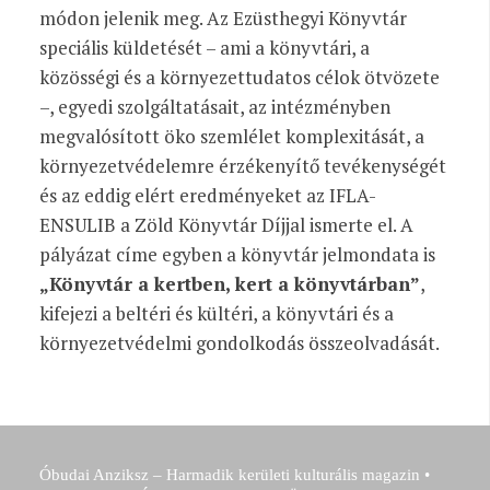
módon jelenik meg. Az Ezüsthegyi Könyvtár
speciális küldetését
–
ami a könyvtári, a
közösségi és a környezettudatos célok ötvözete
–
, egyedi szolgáltatásait, az intézményben
megvalósított öko szemlélet komplexitását, a
környezetvédelemre érzékenyítő tevékenységét
és az eddig elért eredményeket az IFLA-
ENSULIB a Zöld Könyvtár Díjjal ismerte el. A
pályázat címe egyben a könyvtár jelmondata is
„Könyvtár a kertben, kert a könyvtárban”
,
kifejezi a beltéri és kültéri, a könyvtári és a
környezetvédelmi gondolkodás összeolvadását.
Óbudai Anziksz – Harmadik kerületi kulturális magazin •