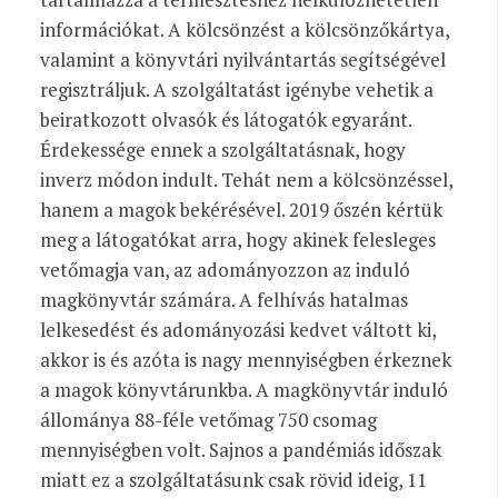
információkat. A kölcsönzést a kölcsönzőkártya,
valamint a könyvtári nyilvántartás segítségével
regisztráljuk. A szolgáltatást igénybe vehetik a
beiratkozott olvasók és látogatók egyaránt.
Érdekessége ennek a szolgáltatásnak, hogy
inverz módon indult. Tehát nem a kölcsönzéssel,
hanem a magok bekérésével. 2019 őszén kértük
meg a látogatókat arra, hogy akinek felesleges
vetőmagja van, az adományozzon az induló
magkönyvtár számára. A felhívás hatalmas
lelkesedést és adományozási kedvet váltott ki,
akkor is és azóta is nagy mennyiségben érkeznek
a magok könyvtárunkba. A magkönyvtár induló
állománya 88-féle vetőmag 750 csomag
mennyiségben volt. Sajnos a pandémiás időszak
miatt ez a szolgáltatásunk csak rövid ideig, 11