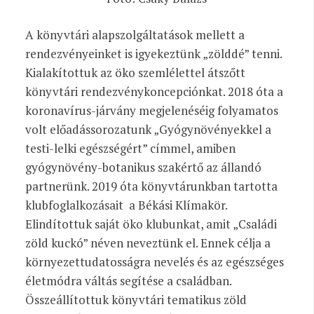
A könyvtári alapszolgáltatások mellett a
rendezvényeinket is igyekeztünk „zölddé” tenni.
Kialakítottuk az öko szemlélettel átszőtt
könyvtári rendezvénykoncepciónkat. 2018 óta a
koronavírus-járvány megjelenéséig folyamatos
volt előadássorozatunk „Gyógynövényekkel a
testi-lelki egészségért” címmel, amiben
gyógynövény-botanikus szakértő az állandó
partnerünk. 2019 óta könyvtárunkban tartotta
klubfoglalkozásait a Békási Klímakör.
Elindítottuk saját öko klubunkat, amit „Családi
zöld kuckó” néven neveztünk el. Ennek célja a
környezettudatosságra nevelés és az egészséges
életmódra váltás segítése a családban.
Összeállítottuk könyvtári tematikus zöld