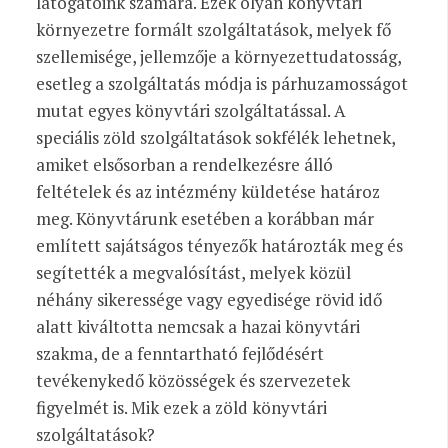
látogatóink számára. Ezek olyan könyvtári
környezetre formált szolgáltatások, melyek fő
szellemisége, jellemzője a környezettudatosság,
esetleg a szolgáltatás módja is párhuzamosságot
mutat egyes könyvtári szolgáltatással. A
speciális zöld szolgáltatások sokfélék lehetnek,
amiket elsősorban a rendelkezésre álló
feltételek és az intézmény küldetése határoz
meg. Könyvtárunk esetében a korábban már
említett sajátságos tényezők határozták meg és
segítették a megvalósítást, melyek közül
néhány sikeressége vagy egyedisége rövid idő
alatt kiváltotta nemcsak a hazai könyvtári
szakma, de a fenntartható fejlődésért
tevékenykedő közösségek és szervezetek
figyelmét is. Mik ezek a zöld könyvtári
szolgáltatások?