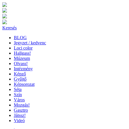
Keresés
BLOG
Jegyzet / kedvenc
Loci color
Hallgass!
Múzeum
Olvass!
Intézmény
Képző
Gyűjtő
Képsorozat
Séta
Szín
Város
Mozgás!
Gasztro
Játssz!
Videó