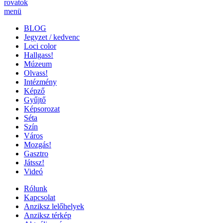
rovatok
menü
BLOG
Jegyzet / kedvenc
Loci color
Hallgass!
Múzeum
Olvass!
Intézmény
Képző
Gyűjtő
Képsorozat
Séta
Szín
Város
Mozgás!
Gasztro
Játssz!
Videó
Rólunk
Kapcsolat
Anziksz lelőhelyek
Anziksz térkép