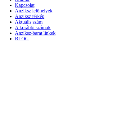
Kapcsolat
Anziksz lelőhelyek
Anziksz térkép
Aktuális szám
A korábbi számok
Anziksz-barát linkek
BLOG