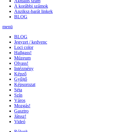
Aktuális szám
A korábbi számok
Anziksz-barát linkek
BLOG
menü
BLOG
Jegyzet / kedvenc
Loci color
Hallgass!
Múzeum
Olvass!
Intézmény
Képző
Gyűjtő
Képsorozat
Séta
Szín
Város
Mozgás!
Gasztro
Játssz!
Videó
Rólunk