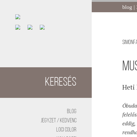
blog |
Simonf
MU
Keresés
Heti 
Óbuda 
BLOG
felelő
Jegyzet / kedvenc
eddig,
Loci color
rendha