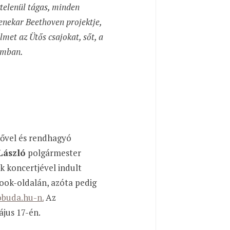
gtelenül tágas, minden
enekar Beethoven projektje,
met az Ütős csajokat, sőt, a
umban.
tővel és rendhagyó
 László
polgármester
k koncertjével indult
ook-oldalán, azóta pedig
obuda.hu-n.
Az
jus 17-én.