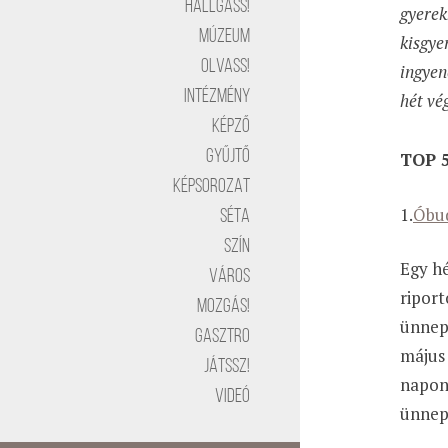
Hallgass!
gyerek
Múzeum
kisgye
Olvass!
ingyen
Intézmény
hét vé
Képző
Gyűjtő
TOP 
Képsorozat
1.
Óbu
Séta
Szín
Egy hé
Város
riport
Mozgás!
ünnepi
Gasztro
május
Játssz!
napont
Videó
ünnep