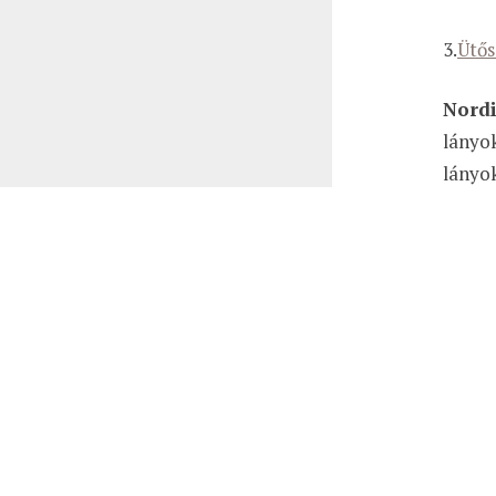
3.
Ütős
Nordi
lányok
lányok
Ez a weboldal sütiket használ. Az Uniós törvények értelmében 
folyam
Privacy & Cookies Policy
válasz
elisme
Close
megkü
Privacy Overview
This website uses cookies to improve your experience while yo
they are essential for the working of basic functionalities of
be stored in your browser only with your consent. You also ha
4.
Tört
Necessary