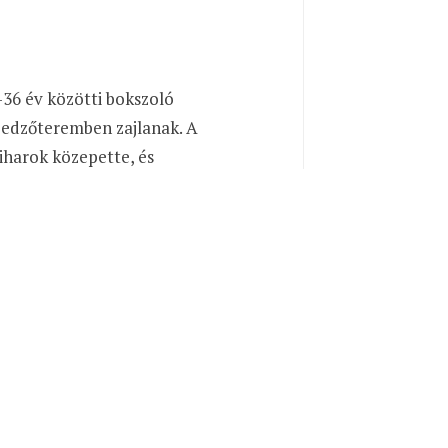
-36 év közötti bokszoló
a edzőteremben zajlanak. A
viharok közepette, és
lt.
Rendben
fias sportot űzzenek? A
sülésükért, az
g a saját félelmeikkel is
 are categorized as necessary are stored on your browser as
yze and understand how you use this website. These cookies will
some of these cookies may affect your browsing experience.