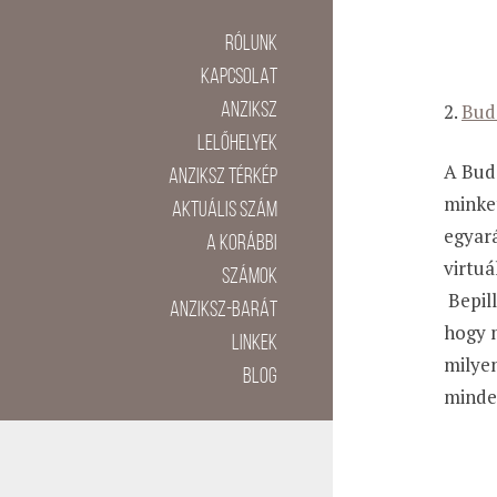
Rólunk
Kapcsolat
2.
Bud
Anziksz
lelőhelyek
A Buda
Anziksz térkép
minket
Aktuális szám
egyará
A korábbi
virtuá
számok
Bepill
Anziksz-barát
hogy 
linkek
milye
BLOG
minden