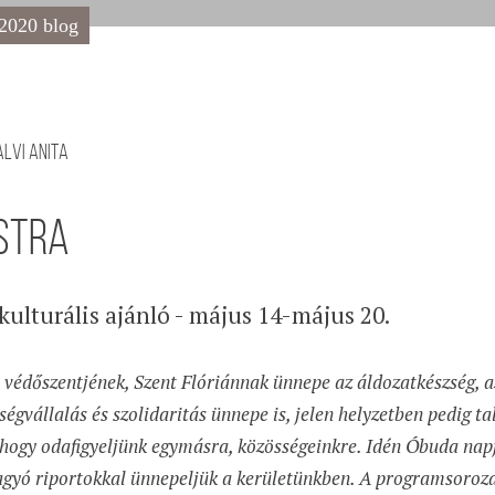
 2020 blog
alvi Anita
STRA
kulturális ajánló - május 14-május 20.
védőszentjének, Szent Flóriánnak ünnepe az áldozatkészség, a
sségvállalás és szolidaritás ünnepe is, jelen helyzetben pedig 
 hogy odafigyeljünk egymásra, közösségeinkre. Idén Óbuda nap
gyó riportokkal ünnepeljük a kerületünkben. A programsoroza