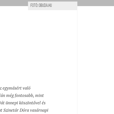
Fotó: obuda.hu
z egymásért való
talán még fontosabb, mint
ját ünnepi köszöntővel és
t Szinetár Dóra vasárnapi