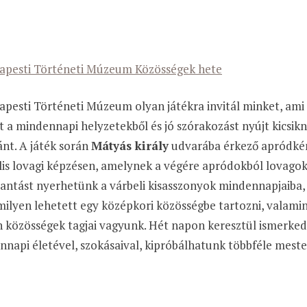
apesti Történeti Múzeum Közösségek hete
pesti Történeti Múzeum olyan játékra invitál minket, ami
 a mindennapi helyzetekből és jó szórakozást nyújt kicsi
nt. A játék során
Mátyás király
udvarába érkező apródkén
lis lovagi képzésen, amelynek a végére apródokból lovago
antást nyerhetünk a várbeli kisasszonyok mindennapjaiba,
milyen lehetett egy középkori közösségbe tartozni, valam
n közösségek tagjai vagyunk. Hét napon keresztül ismerke
napi életével, szokásaival, kipróbálhatunk többféle mester