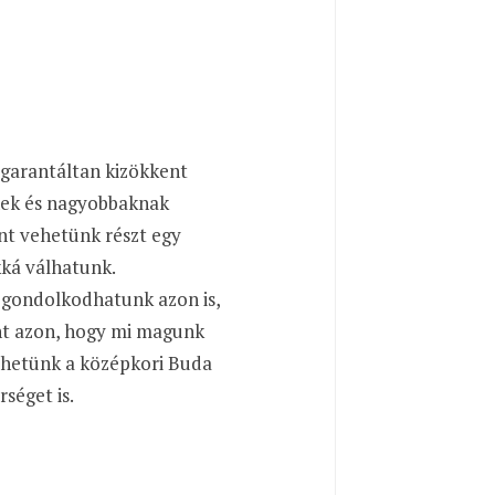
 garantáltan kizökkent
knek és nagyobbaknak
t vehetünk részt egy
kká válhatunk.
 gondolkodhatunk azon is,
int azon, hogy mi magunk
dhetünk a középkori Buda
séget is.