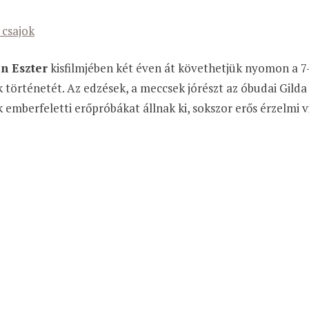
 csajok
n Eszter
kisfilmjében két éven át követhetjük nyomon a 7
 történetét. Az edzések, a meccsek jórészt az óbudai Gild
 emberfeletti erőpróbákat állnak ki, sokszor erős érzelmi 
kérem, engedélyezze a sütik használatát, vagy zárja be az olda
atosan ott lebeg a kérdés: mi veszi rá őket, hogy ilyen fér
 összetettebb, mint gondolnánk. A kemény lányok az önbec
résért, a boldogságért és a sikerért harcolnak, ezen túl pedi
zdenek. A film május 14-én ingyenesen megnézhető.
u navigate through the website. Out of these, the cookies that
 the website. We also use third-party cookies that help us anal
ve the option to opt-out of these cookies. But opting out of 
énetek az egérlyukból