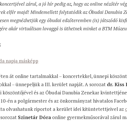
koncertjével zárul, a jó hír pedig az, hogy az online nézőtér vé
rek elfér majd! Mindemellett folytatódik az Óbudai Danubia Z
esen megnézhetjük egy óbudai edzőteremben (is) játszódó kisfil
gére akár virtuálisan lovaggá is üthetnek minket a BTM Múze
5
da napja másképp
ten át online tartalmakkal – koncertekkel, ünnepi köszön
okkal – ünnepeljük a III. kerület napját. A sorozat
dr. Kiss
 köszöntőjével és az Óbudai Danubia Zenekar kvintettjéne
 10-én a polgármester és az önkormányzat hivatalos Faceb
a olvashatunk riportot a kerület idei kitüntetettjeivel az
sorozat
Szinetár Dóra
online gyermekműsorával zárul má