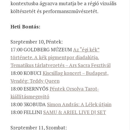
kontextusba ágyazva mutatja be a régió vizuális
költészetét és performanszművészetét.
Heti Bontás:
Szeptember 10, Péntek:
17:00 GOLDBERG MÚZEUM
Az “égi kék”
története. A kék pigmentpor diadalútja.
Tematikus tárlatvezetés – Ars Sacra Fesztivál
18:00 KOBUCI
Kiscsillag koncert – Budapest,
Vendég: Teddy Queen
18:00 ESERNYŐS
Péntek Orsolya Tarot-
kiállításmegnyitó
18:00 3KOBUDA
Simon András: A Lélek útjain
18:00 FELLINI
SAMU & ARIEL LIVE DJ SET
Szeptember 11, Szombat: