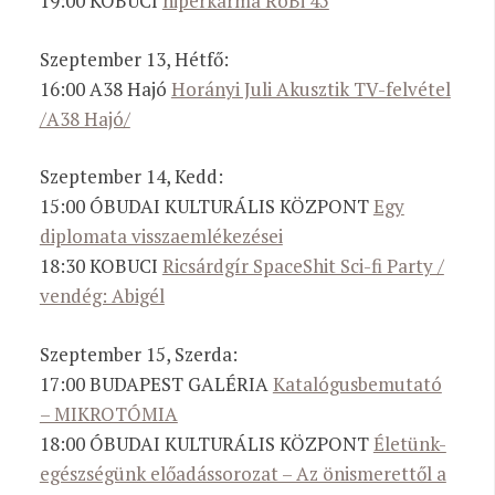
19:00 KOBUCI
hiperkarma RoBi 45
Szeptember 13, Hétfő:
16:00 A38 Hajó
Horányi Juli Akusztik TV-felvétel
/A38 Hajó/
Szeptember 14, Kedd:
15:00 ÓBUDAI KULTURÁLIS KÖZPONT
Egy
diplomata visszaemlékezései
18:30 KOBUCI
Ricsárdgír SpaceShit Sci-fi Party /
vendég: Abigél
Szeptember 15, Szerda:
17:00 BUDAPEST GALÉRIA
Katalógusbemutató
– MIKROTÓMIA
18:00 ÓBUDAI KULTURÁLIS KÖZPONT
Életünk-
egészségünk előadássorozat – Az önismerettől a