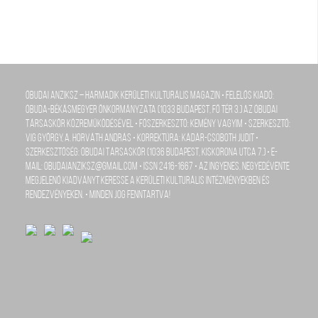
Óbudai Anziksz – Harmadik kerületi kulturális magazin • Felelős kiadó:
Óbuda-Békásmegyer Önkormányzata (1033 Budapest, Fő tér 3.) az Óbudai
Társaskör közreműködésével • Főszerkesztő: Kemény Vagyim • szerkesztő:
Vig György, A. Horváth András • Korrektúra: Kádár-Csoboth Judit •
szerkesztőség: Óbudai Társaskör (1036 Budapest, Kiskorona utca 7.) • e-
mail: obudaianziksz@gmail.com • ISSN 2416-1667 • Az ingyenes, negyedévente
megjelenő kiadványt keresse a kerületi kulturális intézményekben és
rendezvényeken. • Minden jog fenntartva!