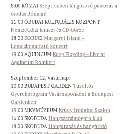
8:00 RÓMAI
Szeptemberi lángosozó piacozás a
csodás Rómain!
11:00 ÓBUDAI KULTURÁLIS KÖZPONT
Nemzetközi lemez- és CD-börze
18:30 KOBUCI
Margaret Island –
Lemezbemutató koncert
19:00 AQUINCUM
Keep Floyding – Live at
Aquincum Romkert
Szeptember 12, Vasárnap:
10:00 BUDAPEST GARDEN
Tűzoltós
Gyerekprogram Vasárnaponként a Budapest
Gardenben
15:00 MKVMÚZEUM
Krúdy Irodalmi Szalon
16:00 3KOBUDA
Hangszersimogató klub
18:30 3KOBUDA
Hangutazás és hangfürdő