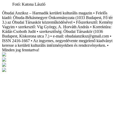
Fotó: Katona László
Óbudai Anziksz – Harmadik kerületi kulturális magazin • Felelős
kiadó: Óbuda-Békásmegyer Önkormányzata (1033 Budapest, Fő tér
3.) az Óbudai Társaskör közreműködésével • Főszerkesztő: Kemény
Vagyim • szerkesztő: Vig György, A. Horváth András • Korrektúra:
Kádár-Csoboth Judit • szerkesztőség: Óbudai Társaskör (1036
Budapest, Kiskorona utca 7.) • e-mail: obudaianziksz@gmail.com •
ISSN 2416-1667 • Az ingyenes, negyedévente megjelenő kiadványt
keresse a kerületi kulturális intézményekben és rendezvényeken. •
Minden jog fenntartva!