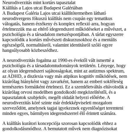
Neurodiverzitás mint kortárs tapasztalat
Kiállítás a Lajos utcai Budapest Galériában
A Budapest Galéria Lajos utcai kiállítótermeiben látható
neurodivergens fókuszú kiállítás nem csupán egy tematikus
válogatás, hanem érzékeny és komplex reflexió arra, hogyan
értelmezzük ma az eltérő idegrendszeri működéseket a művészet, a
pszichológia és a társadalom metszéspontjában. A tárlat egyszerre
kapcsolódik a kortárs művészeti diskurzusokhoz és a mentális
egészségről, normalitásról, valamint identitásról szóló egyre
hangsúlyosabb közbeszédhez.
A neurodiverzitás fogalma az 1990-es évektől vált ismertté a
pszichológia és a társadalomtudományok területén. Lényege, hogy
az olyan idegrendszeri sajátosságokat, mint az autizmus spektrum,
az ADHD, a diszlexia vagy más atipikus kognitív működések, nem
kizárólag hiányként vagy zavarként, hanem az emberi sokféleség
természetes formáiként értelmezi. Ez a szemléletváltás eltávolodik a
kizárólag orvosi modellben gondolkodó megközelítéstől, és a
tapasztalatok szubjektív, megélt oldalát helyezi előtérbe. A
neurodiverzitás köré szinte már érdekképviseleti mozgalom
szerveződött, amelynek tagjai igyekeznek egyenlőséget teremteni
minden egyes, bármilyen idegrendszerrel élő érintett számára.
A kiállítás kurátori koncepciója szorosan kapcsolódik ehhez a
gondolkodásmódhoz. A bemutatott művek nem diagnózisokat