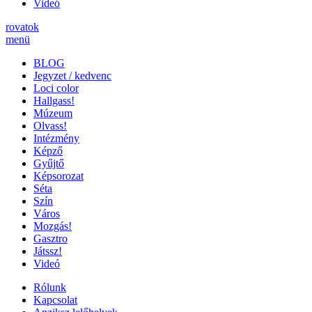
Videó
rovatok
menü
BLOG
Jegyzet / kedvenc
Loci color
Hallgass!
Múzeum
Olvass!
Intézmény
Képző
Gyűjtő
Képsorozat
Séta
Szín
Város
Mozgás!
Gasztro
Játssz!
Videó
Rólunk
Kapcsolat