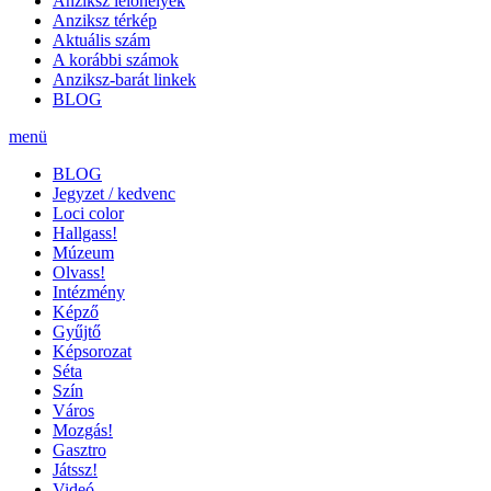
Anziksz lelőhelyek
Anziksz térkép
Aktuális szám
A korábbi számok
Anziksz-barát linkek
BLOG
menü
BLOG
Jegyzet / kedvenc
Loci color
Hallgass!
Múzeum
Olvass!
Intézmény
Képző
Gyűjtő
Képsorozat
Séta
Szín
Város
Mozgás!
Gasztro
Játssz!
Videó