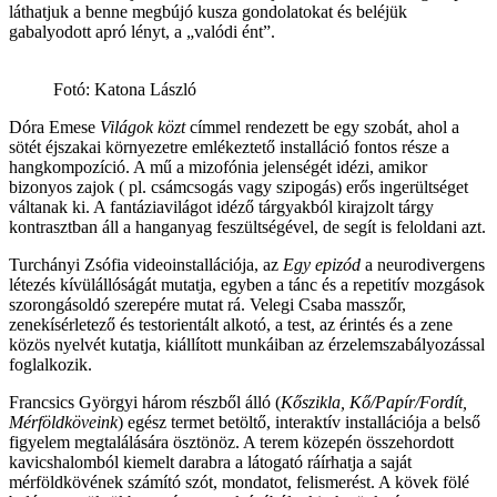
láthatjuk a benne megbújó kusza gondolatokat és beléjük
gabalyodott apró lényt, a „valódi ént”.
Fotó: Katona László
Dóra Emese
Világok közt
címmel rendezett be egy szobát, ahol a
sötét éjszakai környezetre emlékeztető installáció fontos része a
hangkompozíció. A mű a mizofónia jelenségét idézi, amikor
bizonyos zajok ( pl. csámcsogás vagy szipogás) erős ingerültséget
váltanak ki. A fantáziavilágot idéző tárgyakból kirajzolt tárgy
kontrasztban áll a hanganyag feszültségével, de segít is feloldani azt.
Turchányi Zsófia videoinstallációja, az
Egy epizód
a neurodivergens
létezés kívülállóságát mutatja, egyben a tánc és a repetitív mozgások
szorongásoldó szerepére mutat rá. Velegi Csaba masszőr,
zenekísérletező és testorientált alkotó, a test, az érintés és a zene
közös nyelvét kutatja, kiállított munkáiban az érzelemszabályozással
foglalkozik.
Francsics Györgyi három részből álló (
Kőszikla, Kő/Papír/Fordít,
Mérföldköveink
) egész termet betöltő, interaktív installációja a belső
figyelem megtalálására ösztönöz. A terem közepén összehordott
kavicshalomból kiemelt darabra a látogató ráírhatja a saját
mérföldkövének számító szót, mondatot, felismerést. A kövek fölé