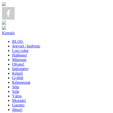
Keresés
BLOG
Jegyzet / kedvenc
Loci color
Hallgass!
Múzeum
Olvass!
Intézmény
Képző
Gyűjtő
Képsorozat
Séta
Szín
Város
Mozgás!
Gasztro
Játssz!