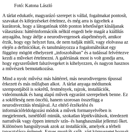
Fotó: Katona László
A tárlat edukatív, magyarázó szerepet is vállal, fogalmakat pontosít,
szavakat és kifejezéseket értelmez, és még arra is ügyeltek a
kurátorok, hogy a látogatónak több ponton lehetőséget kínáljanak
választásra: háttérinformációk nélkül engedi bele magát a kiállítás
anyagába, hogy átélje a neurodivergensek alapélményét, amikor
érzik, hogy egy helyzet fura, de nem tudják mitől, vagy elolvassa az
elején a definíciókat, és tanulmányozza a fogalomábrákat egy
függöny mögött elhelyezett „infoszobában” és a tudással felvértezve
kezdi a műveket értelmezni. A galériának most is volt gondja arra,
hogy egyszerűsített falszövegeket is kihelyezzen, és nagyon hasznos
a művészek bemutatkozása.
Mind a nyolc művész más háttérrel, más neurodivergens típussal
érkezett és más műfajban alkot. A tárlat anyaga médiumok
szempontjából is sokrétű, festmények, rajzok, installációk,
videómunkák és hang alapú művek egyaránt szerepelnek benne. Ez
a sokféleség nem öncélú, hanem szorosan összefügg a
neurodiverzitás témájával. Az eltérő érzékelési és
információfeldolgozási módok a művek formanyelvében is
megjelennek, ismétlődő minták, szokatlan léptékváltások, töredezett
narratívák vagy éppen intenzív szín- és hanghasználat jellemzi őket.
Különösen hangsúlyosak azok az installációk, amelyek a térbeli
tapasztalásra építenek. Egyes munkák szűk, zárt környezetet hoznak