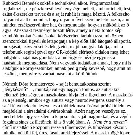
Rubóczki Benedek sokféle technikával alkot. Programozással
foglalkozik, de pénzkereső tevékenysége mellett, amikor teheti, fest,
ezüst ékszereket tervez és a saját ruháit is maga készíti. A felkészítő
folyamat alatt elmondta, hogy olyan művet szeretne létrehozni, ami
minden érzékszervünkre hat, és megmutatja, hogyan működik az ő
agya. Absztrakt festményt hozott létre, amely a neki fontos képi
szimbólumokat és utalásokat kódszerűen tartalmazza, miközben
szenzorokkal figyeli és letapogatja a kép előtt álló látogató állapotát,
mozgását, szívverését és lélegzetét, majd hanggá alakítja, amit a
telefonunk segítségével egy QR-kóddal elérhető oldalon meg lehet
hallgatni. Izgalmas gondolat, a műtárgy és nézője egymásra
hatásának megragadása. Nem vagyunk tudatában annak, hogy mi is
alakítjuk a környezetünket, annak pedig még kevésbé, hogy amit mi
teszünk, mennyire zavarhat másokat a körülöttünk.
Németh Dóra formatervező – saját bemutatkozása szerint
„lénykészítő” – , munkájával egy nagyon fontos, az autistákra
jellemző jelenségre, a maszkolásra hívja fel a figyelmet. A maszkolás
az a jelenség, amikor egy autista vagy neurodivergens személy a
saját lényének elrejtésével és a többiek másolásával próbál túlélni és
megfelelni a társadalmi elvárásoknak. Azért nagyon veszélyes ez,
mert el lehet így veszíteni a kapcsolatot saját magunkkal, és a végén
fogalma sincs az illetőnek, ki is ő valójában. A „
Nem ér a nevem
”
című installáció központi része a tűnemezzel és hímzéssel készült,
mimika nélküli fej, üres, fásult arckifejezéssel. A maszk mögé lépve