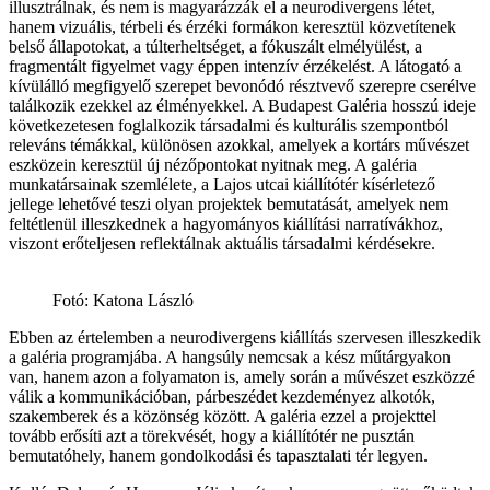
illusztrálnak, és nem is magyarázzák el a neurodivergens létet,
hanem vizuális, térbeli és érzéki formákon keresztül közvetítenek
belső állapotokat, a túlterheltséget, a fókuszált elmélyülést, a
fragmentált figyelmet vagy éppen intenzív érzékelést. A látogató a
kívülálló megfigyelő szerepet bevonódó résztvevő szerepre cserélve
találkozik ezekkel az élményekkel. A Budapest Galéria hosszú ideje
következetesen foglalkozik társadalmi és kulturális szempontból
releváns témákkal, különösen azokkal, amelyek a kortárs művészet
eszközein keresztül új nézőpontokat nyitnak meg. A galéria
munkatársainak szemlélete, a Lajos utcai kiállítótér kísérletező
jellege lehetővé teszi olyan projektek bemutatását, amelyek nem
feltétlenül illeszkednek a hagyományos kiállítási narratívákhoz,
viszont erőteljesen reflektálnak aktuális társadalmi kérdésekre.
Fotó: Katona László
Ebben az értelemben a neurodivergens kiállítás szervesen illeszkedik
a galéria programjába. A hangsúly nemcsak a kész műtárgyakon
van, hanem azon a folyamaton is, amely során a művészet eszközzé
válik a kommunikációban, párbeszédet kezdeményez alkotók,
szakemberek és a közönség között. A galéria ezzel a projekttel
tovább erősíti azt a törekvését, hogy a kiállítótér ne pusztán
bemutatóhely, hanem gondolkodási és tapasztalati tér legyen.