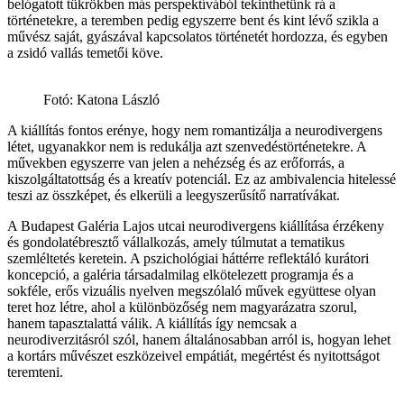
belógatott tükrökben más perspektívából tekinthetünk rá a
történetekre, a teremben pedig egyszerre bent és kint lévő szikla a
művész saját, gyászával kapcsolatos történetét hordozza, és egyben
a zsidó vallás temetői köve.
Fotó: Katona László
A kiállítás fontos erénye, hogy nem romantizálja a neurodivergens
létet, ugyanakkor nem is redukálja azt szenvedéstörténetekre. A
művekben egyszerre van jelen a nehézség és az erőforrás, a
kiszolgáltatottság és a kreatív potenciál. Ez az ambivalencia hitelessé
teszi az összképet, és elkerüli a leegyszerűsítő narratívákat.
A Budapest Galéria Lajos utcai neurodivergens kiállítása érzékeny
és gondolatébresztő vállalkozás, amely túlmutat a tematikus
szemléltetés keretein. A pszichológiai háttérre reflektáló kurátori
koncepció, a galéria társadalmilag elkötelezett programja és a
sokféle, erős vizuális nyelven megszólaló művek együttese olyan
teret hoz létre, ahol a különbözőség nem magyarázatra szorul,
hanem tapasztalattá válik. A kiállítás így nemcsak a
neurodiverzitásról szól, hanem általánosabban arról is, hogyan lehet
a kortárs művészet eszközeivel empátiát, megértést és nyitottságot
teremteni.