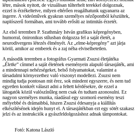
létre, mások nyitott, de vizuálisan túlterhelt terekkel dolgoznak,
ezzel is érzékeltetve, milyen eltérően reagálhatunk ugyanarra az
ingerre. A videóművek gyakran személyes nézőpontból készültek,
naplószerű formában, ami tovább erősíti az intimitás érzetét.
Az első teremben P. Szathmáry István grafikus képregényben,
humorral, önironikus stílusban dolgozza fel a saját életét, a
neurodivergens létezés élményét. Az „elme-képregény” azt járja
körül, amikor az emberek és a zaj néha elviselhetetlen.
A második teremben a fotográfus Gyarmati Zsuzsi életjátéka
„
Életke
” címmel a saját életének eseményein alapuló társasjáték, ami
a mindennapi nehézségeket, belső folyamatokat, valamint a
társadalmi környezethez való viszonyt modellezi. Zsuzsi nem
mindig tudja pontosan mit érez, sok mindent egyszerre, és nem tud
egyetlen konkrét választ adni a feltett kérdésekre, de ezzel a
látogatók közül valószínűleg nem csak én tudtam azonosulni. Ez
nagyon személyes munka, ráadásul egy szomorú esemény teszi
mélyebbé és drámaibbá, hiszen Zsuzsi édesanyja a kiállítás
elkészítésének idején hunyt el. A társasjátékban ezt egy sötét szakasz
jelzi és az instrukciók a gyászfeldolgozáshoz adnak támpontokat.
Fotó: Katona László