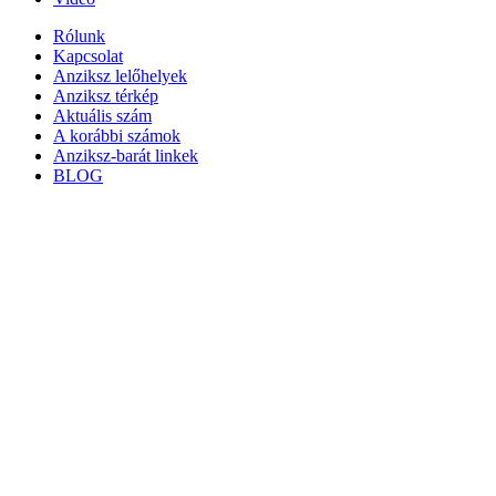
Rólunk
Kapcsolat
Anziksz lelőhelyek
Anziksz térkép
Aktuális szám
A korábbi számok
Anziksz-barát linkek
BLOG