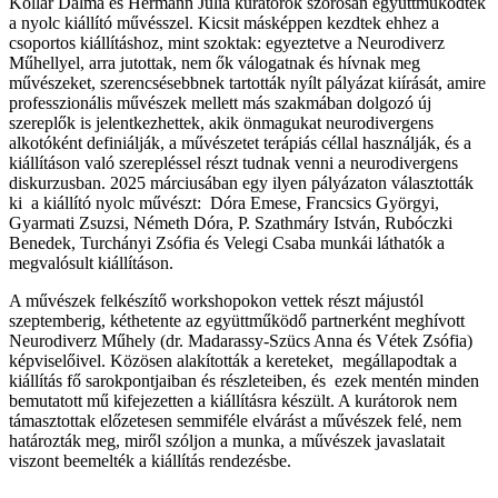
Kollár Dalma és Hermann Júlia kurátorok szorosan együttműködtek
a nyolc kiállító művésszel. Kicsit másképpen kezdtek ehhez a
csoportos kiállításhoz, mint szoktak: egyeztetve a Neurodiverz
Műhellyel, arra jutottak, nem ők válogatnak és hívnak meg
művészeket, szerencsésebbnek tartották nyílt pályázat kiírását, amire
professzionális művészek mellett más szakmában dolgozó új
szereplők is jelentkezhettek, akik önmagukat neurodivergens
alkotóként definiálják, a művészetet terápiás céllal használják, és a
kiállításon való szerepléssel részt tudnak venni a neurodivergens
diskurzusban. 2025 márciusában egy ilyen pályázaton választották
ki a kiállító nyolc művészt: Dóra Emese, Francsics Györgyi,
Gyarmati Zsuzsi, Németh Dóra, P. Szathmáry István, Rubóczki
Benedek, Turchányi Zsófia és Velegi Csaba munkái láthatók a
megvalósult kiállításon.
A művészek felkészítő workshopokon vettek részt májustól
szeptemberig, kéthetente az együttműködő partnerként meghívott
Neurodiverz Műhely (dr. Madarassy-Szücs Anna és Vétek Zsófia)
képviselőivel. Közösen alakították a kereteket, megállapodtak a
kiállítás fő sarokpontjaiban és részleteiben, és ezek mentén minden
bemutatott mű kifejezetten a kiállításra készült. A kurátorok nem
támasztottak előzetesen semmiféle elvárást a művészek felé, nem
határozták meg, miről szóljon a munka, a művészek javaslatait
viszont beemelték a kiállítás rendezésbe.