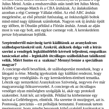
Julius Meinl.
Aztán a rendszerváltás után ismét lett Julius Meinl,
később Csemege-Match és a CBA áruházak. Az átalakulásban
azonban a régi Csemege Vállalat eltűnt. Az első ABC áruház
megjelenése, az első pénztári futószalag, az önkiszolgáló boltok
mind-mind nagy újításnak számítottak.
Nagyon sok új áruház épült
egy időben, itt Óbudán például a Flórián áruház. Annak az alján
most is van egy bolt, ami egykor csemege volt. A kereskedelem
persze folyamatosan fejlődik.
Szeptembertől márciusig tartó kiállításuk az aranykulcsos
szállodaportásokról szól. Azokról, akiknek dolga volt a leírás
szerint a vendégek legkülönfélébb kéréseit
teljesíteni, empatikus
tanácsokat adni – leginkább ötcsillagos szállodákban találkozni
velük. Miért fontos ez a szakma? Mennyi benne a speciálisan
magyar?
A concierge-ekről beszélünk, de szállodaportást mondunk, hogy a
látogató is értse. Mindig igyekszünk úgy kiállítást rendezni, hogy
legyen egy vendéglátás- és egy kereskedelem-történeti tematika.
Létezik egy nemzetközi Aranykulcsos Szövetség, negyven éve már
magyarországi fiókszervezettel. A concierge-ek az ötcsillagos
vendéget olyan minőségben szolgálják ki, akár egy protokoll
szakember. Amit kér, azt teljesítik. Például ha körbemenne egy
taxival a Gellérthegyen, elintézik. Ha szeretne öt mozijegyet, azt is.
Pontosság, precizitás – ezt próbáljuk bemutatni. Fontosnak tartom
megjegyezni, hogy mindig bevonunk külső szakértő kurátorokat is,