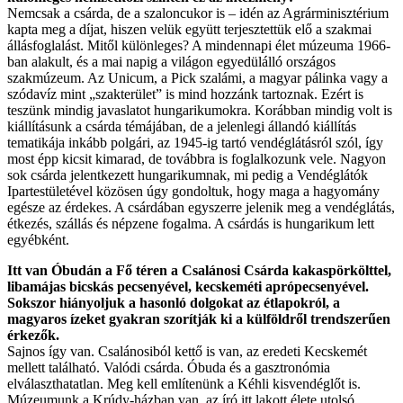
Nemcsak a csárda, de a szaloncukor is – idén az Agrárminisztérium
kapta meg a díjat, hiszen velük együtt terjesztettük elő a szakmai
állásfoglalást. Mitől különleges? A mindennapi élet múzeuma 1966-
ban alakult, és a mai napig a világon egyedülálló országos
szakmúzeum. Az Unicum, a Pick szalámi, a magyar pálinka vagy a
szódavíz mint „szakterület” is
mind hozzánk tartoznak. Ezért is
teszünk mindig javaslatot hungarikumokra. Korábban mindig volt is
kiállításunk a csárda témájában, de a jelenlegi állandó kiállítás
tematikája inkább polgári, az 1945-ig tartó vendéglátásról szól, így
most épp kicsit kimarad, de továbbra is foglalkozunk vele. Nagyon
sok csárda jelentkezett hungarikumnak, mi pedig a Vendéglátók
Ipartestületével közösen úgy gondoltuk, hogy maga a hagyomány
egésze az érdekes. A csárdában egyszerre jelenik meg a vendéglátás,
étkezés, szállás és népzene fogalma. A csárdás is hungarikum lett
egyébként.
Itt van
Óbudán a Fő téren a Csalánosi Csárda kakaspörkölttel,
libamájas bicskás pecsenyével, kecskeméti aprópecsenyével.
Sokszor hiányoljuk a hasonló dolgokat az étlapokról, a
magyaros ízeket gyakran szorítják ki a külföldről trendszerűen
érkezők.
Sajnos így van. Csalánosiból kettő is van, az eredeti Kecskemét
mellett található. Valódi csárda. Óbuda és a gasztronómia
elválaszthatatlan. Meg kell említenünk a Kéhli kisvendéglőt is.
Múzeumunk a Krúdy-házban van, az író itt lakott élete utolsó