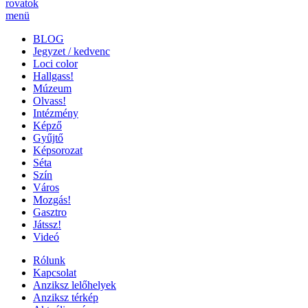
rovatok
menü
BLOG
Jegyzet / kedvenc
Loci color
Hallgass!
Múzeum
Olvass!
Intézmény
Képző
Gyűjtő
Képsorozat
Séta
Szín
Város
Mozgás!
Gasztro
Játssz!
Videó
Rólunk
Kapcsolat
Anziksz lelőhelyek
Anziksz térkép