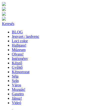
Keresés
BLOG
Jegyzet / kedvenc
Loci color
Hallgass!
Múzeum
Olvass!
Intézmény
Képző
Gyűjtő
Képsorozat
Séta
Szín
Város
Mozgás!
Gasztro
Játssz!
Videó