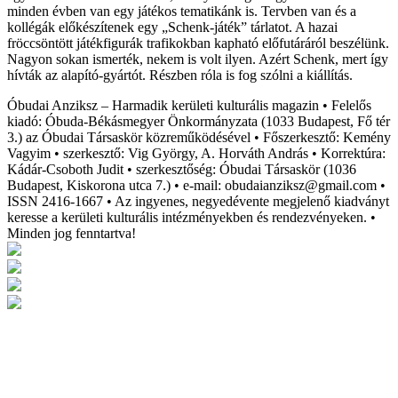
minden évben van egy játékos tematikánk is. Tervben van és a
kollégák előkészítenek egy „Schenk-játék” tárlatot. A hazai
fröccsöntött játékfigurák trafikokban kapható előfutáráról beszélünk.
Nagyon sokan ismerték, nekem is volt ilyen. Azért Schenk, mert így
hívták az alapító-gyártót. Részben róla is fog szólni a kiállítás.
Óbudai Anziksz – Harmadik kerületi kulturális magazin • Felelős
kiadó: Óbuda-Békásmegyer Önkormányzata (1033 Budapest, Fő tér
3.) az Óbudai Társaskör közreműködésével • Főszerkesztő: Kemény
Vagyim • szerkesztő: Vig György, A. Horváth András • Korrektúra:
Kádár-Csoboth Judit • szerkesztőség: Óbudai Társaskör (1036
Budapest, Kiskorona utca 7.) • e-mail: obudaianziksz@gmail.com •
ISSN 2416-1667 • Az ingyenes, negyedévente megjelenő kiadványt
keresse a kerületi kulturális intézményekben és rendezvényeken. •
Minden jog fenntartva!