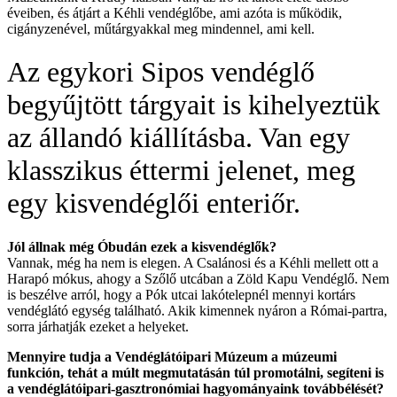
éveiben, és átjárt a Kéhli vendéglőbe, ami azóta is működik,
cigányzenével, műtárgyakkal meg mindennel, ami kell.
Az egykori Sipos vendéglő
begyűjtött tárgyait is kihelyeztük
az állandó kiállításba. Van egy
klasszikus éttermi jelenet, meg
egy kisvendéglői enteriőr.
Jól állnak még Óbudán ezek a kisvendéglők?
Vannak, még ha nem is elegen. A Csalánosi és a Kéhli mellett ott a
Harapó mókus, ahogy a Szőlő utcában a Zöld Kapu Vendéglő. Nem
is beszélve arról, hogy a Pók utcai lakótelepnél mennyi kortárs
vendéglátó egység található. Akik kimennek nyáron a Római-partra,
sorra járhatják ezeket a helyeket.
Mennyire tudja a Vendéglátóipari Múzeum a múzeumi
funkción, tehát a múlt megmutatásán túl promotálni, segíteni is
a vendéglátóipari-gasztronómiai hagyományaink továbbélését?