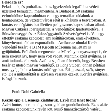
Feladata ez?
Feladatunk, és próbálkozunk is. Igyekszünk legalább a védett
üzleteket bemutatni, megmenteni. A Budapest150 szakmai
évfordulóhoz kapcsolódóan van egy tematikus oldalunk a
honlapunkon, de vezetett városi sétát is kínálunk a belvárosban. A
kortárs vendéglátósokat illetően pedig szoros kapcsolatban állunk a
Magyar Cukrász Ipartestülettel, a Vendéglátók Ipartestületével, a
Sörszövetséggel és az Édességgyártók Szövetségével is. Van egy
effektív szakmai kapcsolat, ami kiállításokban, emlékévekben,
könyvbemutatókban exponálódhat. Amikor az óbudai Kerék
Vendéglő bezárt, a BTM
Kiscelli Múzeuma mellett mi is
gyűjtöttünk. Próbáltuk megmenteni a Márványmenyasszonyt is, de
nem sikerült így, hogy nem volt védett. Mentünk azért gyűjteni, és
amit tudtunk, elhoztuk. Aztán a sajtóban felmerült, hogy Bécsben
bezár az utolsó magyar vendéglő, az Ilona Stüberl, onnan például
most gyűjtjük be a kortárs műtárgyakat. Étlap, asztal, szék, tányér
stb. De a működőktől is szívesen vesszük ezeket. Kortárs gyűjtéssel
is foglalkozunk.
Fotó: Dohi Gabriella
Készül épp a Csemege kiállításuk. Erről mit lehet tudni?
Azért fontos, mert mindig csomagokban gondolkodunk. Ez is aktív
szakmai kapcsolatunk révén jött, külső finanszírozásból valósul