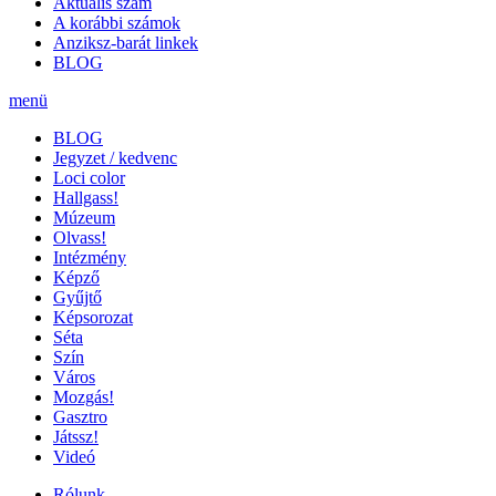
Aktuális szám
A korábbi számok
Anziksz-barát linkek
BLOG
menü
BLOG
Jegyzet / kedvenc
Loci color
Hallgass!
Múzeum
Olvass!
Intézmény
Képző
Gyűjtő
Képsorozat
Séta
Szín
Város
Mozgás!
Gasztro
Játssz!
Videó
Rólunk