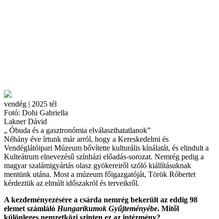
vendég | 2025 tél
Fotó: Dohi Gabriella
Lakner Dávid
„ Óbuda és a gasztronómia elválaszthatatlanok”
Néhány éve írtunk már arról, hogy a Kereskedelmi és
Vendéglátóipari Múzeum bővítette kulturális kínálatát, és elindult a
Kulteátrum elnevezésű színházi előadás-sorozat. Nemrég pedig a
magyar szalámigyártás olasz gyökereiről szóló kiállításuknak
mentünk utána. Most a múzeum főigazgatóját, Török Róbertet
kérdeztük az elmúlt időszakról és terveikről.
A kezdeményezésére a csárda nemrég bekerült az eddig 98
elemet számláló
Hungarikumok Gyűjteményébe
. Mitől
különleges nemzetközi szinten ez az intézmény?