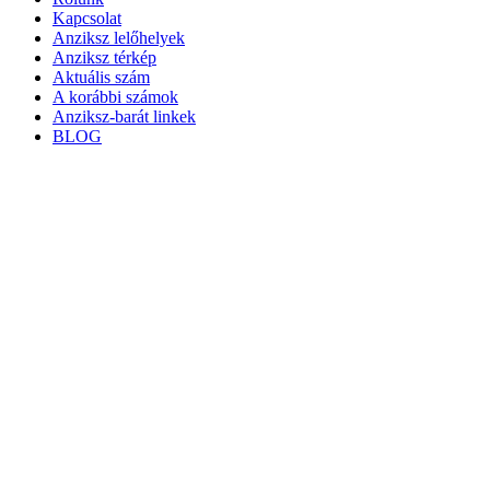
Kapcsolat
Anziksz lelőhelyek
Anziksz térkép
Aktuális szám
A korábbi számok
Anziksz-barát linkek
BLOG