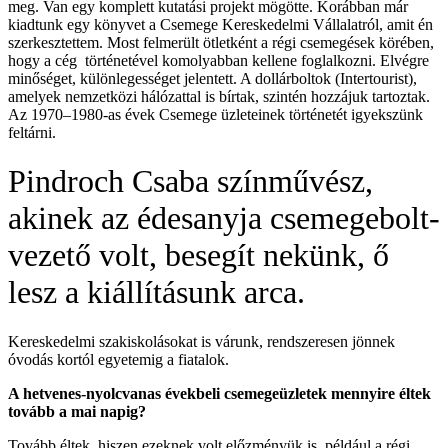
meg. Van egy komplett kutatási projekt mögötte. Korábban már
kiadtunk egy könyvet a Csemege Kereskedelmi Vállalatról, amit én
szerkesztettem. Most felmerült ötletként a régi csemegések körében,
hogy a cég történetével komolyabban kellene foglalkozni. Elvégre
minőséget, különlegességet jelentett. A dollárboltok (Intertourist),
amelyek nemzetközi hálózattal is bírtak, szintén hozzájuk tartoztak.
Az 1970–1980-as évek Csemege üzleteinek történetét igyekszünk
feltárni.
Pindroch Csaba színművész,
akinek az édesanyja csemegebolt-
vezető volt, besegít nekünk, ő
lesz a kiállításunk arca.
Kereskedelmi szakiskolásokat is várunk, rendszeresen jönnek
óvodás kortól egyetemig a fiatalok.
A hetvenes-nyolcvanas évekbeli csemegeüzletek mennyire éltek
tovább a mai napig?
Tovább éltek, hiszen ezeknek volt előzményük is, például a régi