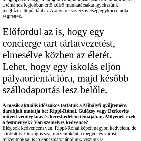
a témához legjobban értő külső munkatársakat igyekszünk
megbízni.
Itt például az Aranykulcsos Szövetség egykori elnökei
segítettek.
Előfordul az is, hogy egy
concierge tart tárlatvezetést,
elmesélve közben az életét.
Lehet, hogy egy iskolás eljön
pályaorientációra, majd később
szállodaportás lesz belőle.
A
másik aktuális időszakos tárlatuk a Mihályfi-gyűjtemény
darabjait mutatja be: Rippl-Rónai, Gulácsy vagy Derkovits
műveit vendéglátás és kereskedelem témájában. Milyenek ezek
a festmények? Van személyes kedvence?
Elég sok kedvencem van. Rippl-Rónai képeit nagyon kedvelem, de
a többit is. Országos szakmúzeumként a megyei és városi
múzeumokkal is jó kapcsolatot ápolunk, viszünk is