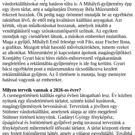
vándorkiállításokat még határon túlra is. A Mihályfi-gyűjtemény épp
egy ilyen tárlat, ami a salgótarjáni Dornyay Béla Múzeumból
érkezett hozzánk. Ők pedig nagy örömmel mutatják be az egyébként
raktárban lévő, de ettől még kvalitásos kiállítási anyagukat. Azt
kértük, olyan műalkotásokat hozzanak, amelyek inkább a
vendéglátásról vagy szórakoztatóiparról szólnak. Az egyiken
mondjuk egy csendéletet látunk, a másikon embereket mulatóban.
Maga a gyűjtő, Mihályfi Ernő felesége volt Filo, azaz Fischer Ilona,
a grafikus. Mozgott tehát hasonló művészkörökben, ismerte ezeket
az alkotókat. Múzeumként jó kapcsolatot ápolunk magángyűjtőkkel.
Komjáthy Gyuri bácsi híres rádiós-műsorvezető végakaratának
megfelelően a reklámtábla-gyűjteménye is ide fog kerülni. Gyuri
bácsi egyébként pont a múzeumunkra rácsodálkozva kezdett
reklámtáblákat gyűjteni. Az ő története is mutatja, hogy mennyire
hatással vagyunk az emberekre.
Milyen terveik vannak a 2026-os évre?
A csemegetörténeti kiállítás egész évben látogatható lesz. Év közben
nyitunk egy tőzsdetörténeti tárlatot, szintén külső kurátorok,
magángyűjtemények bevonásával. Tervezünk a jövőben egy
Stühmer vándorkiállítást, amelynek alapja az idén megjelenő
Stühmer történeti könyvünk. Gadányi György fényképész,
újságíróval és fotótörténeti gyűjtővel pedig tavasszal tervezünk a
fényképészeti műtermekről időszaki tárlatot. A tárlat központi eleme
egy festett fotóműtermi háttér, amely a világon egyedülálló. Továbbá