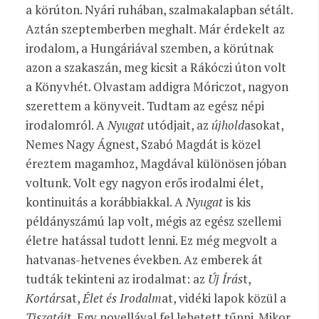
a körúton. Nyári ruhában, szalmakalapban sétált.
Aztán szeptemberben meghalt. Már érdekelt az
irodalom, a Hungáriával szemben, a körútnak
azon a szakaszán, meg kicsit a Rákóczi úton volt
a Könyvhét. Olvastam addigra Móriczot, nagyon
szerettem a könyveit. Tudtam az egész népi
irodalomról. A
Nyugat
utódjait, az
újhold
asokat,
Nemes Nagy Ágnest, Szabó Magdát is közel
éreztem magamhoz, Magdával különösen jóban
voltunk. Volt egy nagyon erős irodalmi élet,
kontinuitás a korábbiakkal. A
Nyugat
is kis
példányszámú lap volt, mégis az egész szellemi
életre hatással tudott lenni. Ez még megvolt a
hatvanas-hetvenes években. Az emberek át
tudták tekinteni az irodalmat: az
Új Írás
t,
Kortárs
at,
Élet és Irodalm
at, vidéki lapok közül a
Tiszatáj
t. Egy novellával fel lehetett tűnni. Mikor