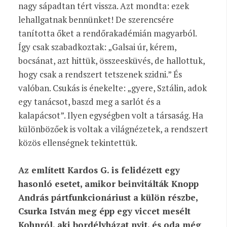
nagy sápadtan tért vissza. Azt mondta: ezek
lehallgatnak bennünket! De szerencsére
tanította őket a rendőrakadémián magyarból.
Így csak szabadkoztak: „Galsai úr, kérem,
bocsánat, azt hittük, összeesküvés, de hallottuk,
hogy csak a rendszert tetszenek szidni.” És
valóban. Csukás is énekelte: „gyere, Sztálin, adok
egy tanácsot, baszd meg a sarlót és a
kalapácsot”. Ilyen egységben volt a társaság. Ha
különbözőek is voltak a világnézetek, a rendszert
közös ellenségnek tekintettük.
Az említett Kardos G. is felidézett egy
hasonló esetet, amikor beinvitálták Knopp
András pártfunkcionáriust a külön részbe,
Csurka István meg épp egy viccet mesélt
Kohnról, aki bordélyházat nyit, és oda még