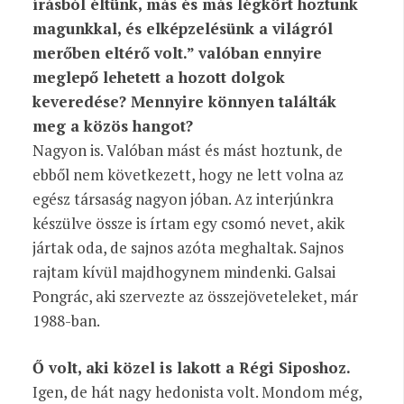
írásból éltünk, más és más légkört hoztunk
magunkkal, és elképzelésünk a világról
merőben eltérő volt.” valóban ennyire
meglepő lehetett a hozott dolgok
keveredése? Mennyire könnyen találták
meg a közös hangot?
Nagyon is. Valóban mást és mást hoztunk, de
ebből nem következett, hogy ne lett volna az
egész társaság nagyon jóban. Az interjúnkra
készülve össze is írtam egy csomó nevet, akik
jártak oda, de sajnos azóta meghaltak. Sajnos
rajtam kívül majdhogynem mindenki. Galsai
Pongrác, aki szervezte az összejöveteleket, már
1988-ban.
Ő volt, aki közel is lakott a Régi Siposhoz.
Igen, de hát nagy hedonista volt. Mondom még,