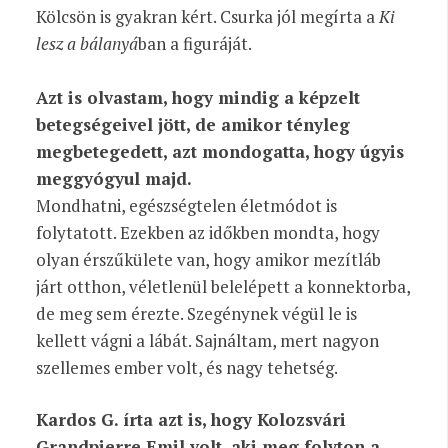
Kölcsön is gyakran kért. Csurka jól megírta a
Ki
lesz a bálanyá
ban a figuráját.
Azt is olvastam, hogy mindig a képzelt
betegségeivel jött, de amikor tényleg
megbetegedett, azt mondogatta, hogy úgyis
meggyógyul majd.
Mondhatni, egészségtelen életmódot is
folytatott. Ezekben az időkben mondta, hogy
olyan érszűkülete van, hogy amikor mezítláb
járt otthon, véletlenül belelépett a konnektorba,
de meg sem érezte. Szegénynek végül le is
kellett vágni a lábát. Sajnáltam, mert nagyon
szellemes ember volt, és nagy tehetség.
Kardos G. írta azt is, hogy Kolozsvári
Grandpierre Emil volt, aki meg folyton a