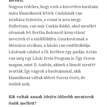
mellett.
Nagyon érdekes, hogy ezek a közvetlen barátaim
mára klasszikusok lettek. Csukásnak van
színháza Szárszón, a vonat is arra megy.
Hallottam, van már Csukás Rádió, ahol meséket
olvasnak fel. Bertha Bulcsuról könyvtárat
neveztek el a szülőföldjén. Gyurkovicsnak a
Mészáros utcában, a házán van emléktáblája.
Lázárnak valahol a IX. kertben egy parkja. Aztán
van még egy Lázár Ervin Program is. Úgy érzem
magam, mint II. András, akinek a lányát szentté
avatták. Így vagyok a barátaimmal, akik
klasszikussá váltak idővel. Furcsa érzés, de
örülök neki.
Kik voltak annak idején idősebb mentorok
önök mellett?