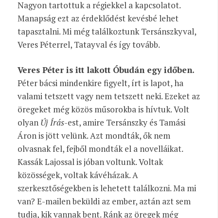
Nagyon tartottuk a régiekkel a kapcsolatot.
Manapság ezt az érdeklődést kevésbé lehet
tapasztalni. Mi még találkoztunk Tersánszkyval,
Veres Péterrel, Tatayval és így tovább.
Veres Péter is itt lakott Óbudán egy időben.
Péter bácsi mindenkire figyelt, írt is lapot, ha
valami tetszett vagy nem tetszett neki. Ezeket az
öregeket még közös műsorokba is hívtuk. Volt
olyan
Új Írás
-est, amire Tersánszky és Tamási
Áron is jött velünk. Azt mondták, ők nem
olvasnak fel, fejből mondták el a novelláikat.
Kassák Lajossal is jóban voltunk. Voltak
közösségek, voltak kávéházak. A
szerkesztőségekben is lehetett találkozni. Ma mi
van? E-mailen beküldi az ember, aztán azt sem
tudja, kik vannak bent. Ránk az öregek még