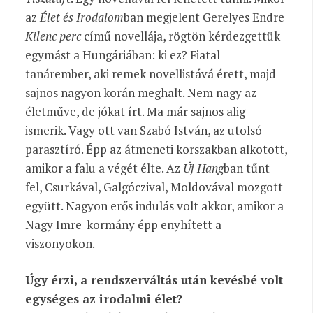
az
Élet és Irodalom
ban megjelent Gerelyes Endre
Kilenc perc
című novellája, rögtön kérdezgettük
egymást a Hungáriában: ki ez? Fiatal
tanárember, aki remek novellistává érett, majd
sajnos nagyon korán meghalt. Nem nagy az
életműve, de jókat írt. Ma már sajnos alig
ismerik. Vagy ott van Szabó István, az utolsó
parasztíró. Épp az átmeneti korszakban alkotott,
amikor a falu a végét élte. Az
Új Hang
ban tűnt
fel, Csurkával, Galgóczival, Moldovával mozgott
együtt. Nagyon erős indulás volt akkor, amikor a
Nagy Imre-kormány épp enyhített a
viszonyokon.
Úgy érzi, a rendszerváltás után kevésbé volt
egységes az irodalmi élet?