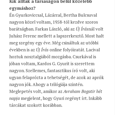
Kik álltak a társaságon belül közelebb
egymáshoz?
Én Gyurkoviccsal, Lázárral, Bertha Bulcsuval
nagyon közel voltam, 1958-tól kezdve szoros
barátságban. Farkas László, aki az
Új Írás
nál volt
Juhász Ferenc mellett a lapszerkesztő. Most halt
meg szegény egy éve. Még csináltuk az utóbbi
években is az
Új Írás
online folyóiratát. Lacival
hoztuk nosztalgiából mozgásba. Csurkával is
jóban voltam, Kardos G. Gyurit is szerettem
nagyon. Szellemes, fantasztikus író volt, aki
ugyan felaprózta a tehetségét, de azok az aprók
nagyon jók. Ahogy a trilógiája szintén.
Meglepetés volt, amikor az
Avraham Bogatir hét
napja
megjelent, hogy Gyuri regényt írt. Inkább
tárcákat szokott korábban.