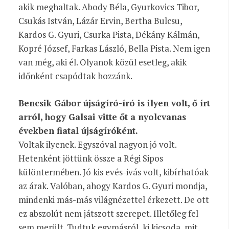
akik meghaltak. Abody Béla, Gyurkovics Tibor,
Csukás István, Lázár Ervin, Bertha Bulcsu,
Kardos G. Gyuri, Csurka Pista, Dékány Kálmán,
Kopré József, Farkas László, Bella Pista. Nem igen
van még, aki él. Olyanok közül esetleg, akik
időnként csapódtak hozzánk.
Bencsik Gábor újságíró-író is ilyen volt, ő írt
arról, hogy Galsai vitte őt a nyolcvanas
években fiatal újságíróként.
Voltak ilyenek. Egyszóval nagyon jó volt.
Hetenként jöttünk össze a Régi Sipos
különtermében. Jó kis evés-ivás volt, kibírhatóak
az árak. Valóban, ahogy Kardos G. Gyuri mondja,
mindenki más-más világnézettel érkezett. De ott
ez abszolút nem játszott szerepet. Illetőleg fel
sem merült. Tudtuk egymásról, ki kicsoda, mit