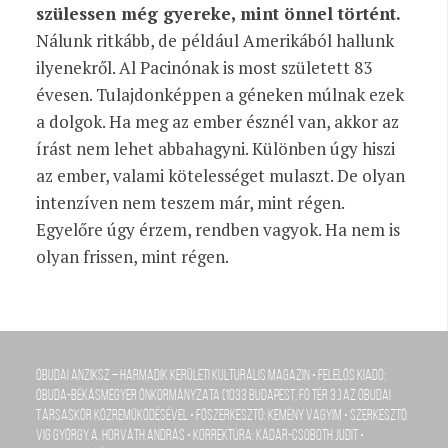
szülessen még gyereke, mint önnel történt.
Nálunk ritkább, de például Amerikából hallunk
ilyenekről. Al Pacinónak is most született 83
évesen. Tulajdonképpen a géneken múlnak ezek
a dolgok. Ha meg az ember észnél van, akkor az
írást nem lehet abbahagyni. Különben úgy hiszi
az ember, valami kötelességet mulaszt. De olyan
intenzíven nem teszem már, mint régen.
Egyelőre úgy érzem, rendben vagyok. Ha nem is
olyan frissen, mint régen.
Óbudai Anziksz – Harmadik kerületi kulturális magazin • Felelős kiadó:
Óbuda-Békásmegyer Önkormányzata (1033 Budapest, Fő tér 3.) az Óbudai
Társaskör közreműködésével • Főszerkesztő: Kemény Vagyim • szerkesztő:
Vig György, A. Horváth András • Korrektúra: Kádár-Csoboth Judit •