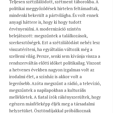
Teljesen szétzilálódott, szétment táborokba. A
politikai meggyőződések hirtelen feltámadtak,
mindenki bekerült a pártvilágba. És volt ennek
anyagi háttere is, hogy ki hogy tudott
érvényesülni. A modernizáció szintén
belejátszott: megszűntek a találkozások,
szerkesztőségek. Ezt a szétzilálódást nehéz lesz
visszatéríteni, ha egyáltalán változik még a
szellemi világ. Persze, senki sem kívánja vissza a
rendszerváltás előtti időket politikailag. Viszont
a hetvenes években nagyon izgalmas volt az
irodalmi élet, a színház is akkor volt a
legerősebb. Azóta megszűnt a rádió, a televízió,
megszűntek a napilapokban a kulturális
mellékletek. A fiatal írók rákényszerültek, hogy
egészen másféleképp éljék meg a társadalmi
helyzetüket. Ösztöndíjakkal próbálkoznak