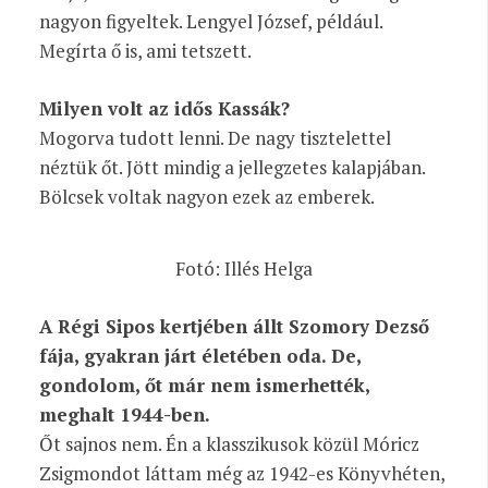
nagyon figyeltek. Lengyel József, például.
Megírta ő is, ami tetszett.
Milyen volt az idős Kassák?
Mogorva tudott lenni. De nagy tisztelettel
néztük őt. Jött mindig a jellegzetes kalapjában.
Bölcsek voltak nagyon ezek az emberek.
Fotó: Illés Helga
A Régi Sipos kertjében állt Szomory Dezső
fája, gyakran járt életében oda. De,
gondolom, őt már nem ismerhették,
meghalt 1944-ben.
Őt sajnos nem. Én a klasszikusok közül Móricz
Zsigmondot láttam még az 1942-es Könyvhéten,