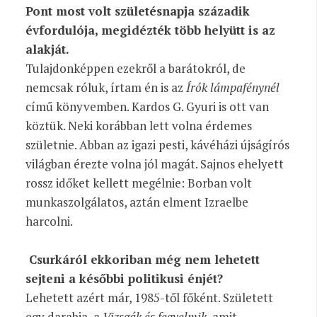
Pont most volt születésnapja századik
évfordulója, megidézték több helyütt is az
alakját.
Tulajdonképpen ezekről a barátokról, de
nemcsak róluk, írtam én is az
Írók lámpafénynél
című könyvemben. Kardos G. Gyuri is ott van
köztük. Neki korábban lett volna érdemes
születnie. Abban az igazi pesti, kávéházi újságírós
világban érezte volna jól magát. Sajnos ehelyett
rossz időket kellett megélnie: Borban volt
munkaszolgálatos, aztán elment Izraelbe
harcolni.
Csurkáról ekkoriban még nem lehetett
sejteni a későbbi politikusi énjét?
Lehetett azért már, 1985-től főként. Született
egy darabja, a
Vizsgák és fegyelmik
, amit