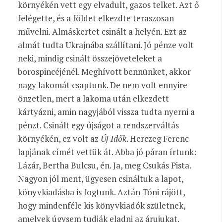
környékén vett egy elvadult, gazos telket. Azt ő
felégette, és a földet elkezdte teraszosan
művelni. Almáskertet csinált a helyén. Ezt az
almát tudta Ukrajnába szállítani. Jó pénze volt
neki, mindig csinált összejöveteleket a
borospincéjénél. Meghívott bennünket, akkor
nagy lakomát csaptunk. De nem volt ennyire
önzetlen, mert a lakoma után elkezdett
kártyázni, amin nagyjából vissza tudta nyerni a
pénzt. Csinált egy újságot a rendszerváltás
környékén, ez volt az
Új Idők
. Herczeg Ferenc
lapjának címét vettük át. Abba jó páran írtunk:
Lázár, Bertha Bulcsu, én. Ja, meg Csukás Pista.
Nagyon jól ment, ügyesen csináltuk a lapot,
könyvkiadásba is fogtunk. Aztán Tóni rájött,
hogy mindenféle kis könyvkiadók születnek,
amelyek úgysem tudják eladni az árujukat.