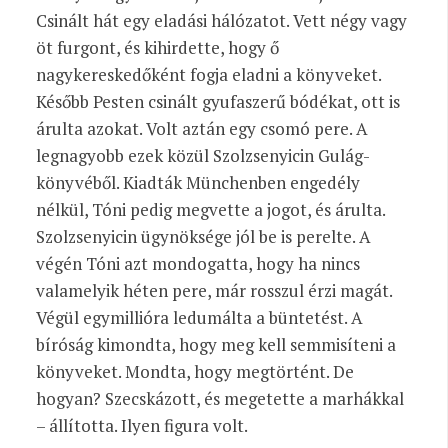
Csinált hát egy eladási hálózatot. Vett négy vagy
öt furgont, és kihirdette, hogy ő
nagykereskedőként fogja eladni a könyveket.
Később Pesten csinált gyufaszerű bódékat, ott is
árulta azokat. Volt aztán egy csomó pere. A
legnagyobb ezek közül Szolzsenyicin Gulág-
könyvéből. Kiadták Münchenben engedély
nélkül, Tóni pedig megvette a jogot, és árulta.
Szolzsenyicin ügynöksége jól be is perelte. A
végén Tóni azt mondogatta, hogy ha nincs
valamelyik héten pere, már rosszul érzi magát.
Végül egymillióra ledumálta a büntetést. A
bíróság kimondta, hogy meg kell semmisíteni a
könyveket. Mondta, hogy megtörtént. De
hogyan? Szecskázott, és megetette a marhákkal
– állította. Ilyen figura volt.