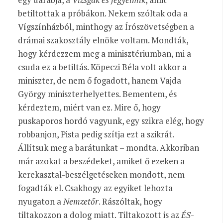
betiltottak a próbákon. Nekem szóltak oda a
Vígszínházból, minthogy az Írószövetségben a
drámai szakosztály elnöke voltam. Mondták,
hogy kérdezzem meg a minisztériumban, mi a
csuda ez a betiltás. Köpeczi Béla volt akkor a
miniszter, de nem ő fogadott, hanem Vajda
György miniszterhelyettes. Bementem, és
kérdeztem, miért van ez. Mire ő, hogy
puskaporos hordó vagyunk, egy szikra elég, hogy
robbanjon, Pista pedig szítja ezt a szikrát.
Állítsuk meg a barátunkat – mondta. Akkoriban
már azokat a beszédeket, amiket ő ezeken a
kerekasztal-beszélgetéseken mondott, nem
fogadták el. Csakhogy az egyiket lehozta
nyugaton a
Nemzetőr
. Rászóltak, hogy
tiltakozzon a dolog miatt. Tiltakozott is az
ÉS
-