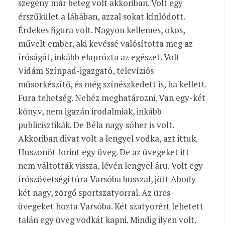
szegény már beteg volt akkoriban. Volt egy
érszűkület a lábában, azzal sokat kínlódott.
Érdekes figura volt. Nagyon kellemes, okos,
művelt ember, aki kevéssé valósította meg az
íróságát, inkább elaprózta az egészet. Volt
Vidám Színpad-igazgató, televíziós
műsorkészítő, és még színészkedett is, ha kellett.
Fura tehetség. Nehéz meghatározni. Van egy-két
könyv, nem igazán irodalmiak, inkább
publicisztikák. De Béla nagy sóher is volt.
Akkoriban divat volt a lengyel vodka, azt ittuk.
Huszonöt forint egy üveg. De az üvegeket itt
nem váltották vissza, lévén lengyel áru. Volt egy
írószövetségi túra Varsóba busszal, jött Abody
két nagy, zörgő sportszatyorral. Az üres
üvegeket hozta Varsóba. Két szatyorért lehetett
talán egy üveg vodkát kapni. Mindig ilyen volt.