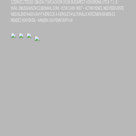
szerkesztőség: Óbudai Társaskör (1036 Budapest, Kiskorona utca 7.) • e-
mail: obudaianziksz@gmail.com • ISSN 2416-1667 • Az ingyenes, negyedévente
megjelenő kiadványt keresse a kerületi kulturális intézményekben és
rendezvényeken. • Minden jog fenntartva!