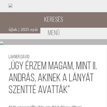
Keresés
újlak | 2025 nyár
menü
Lakner Dávid
„Úgy érzem magam, mint II.
András, akinek a lányát
szentté avatták”