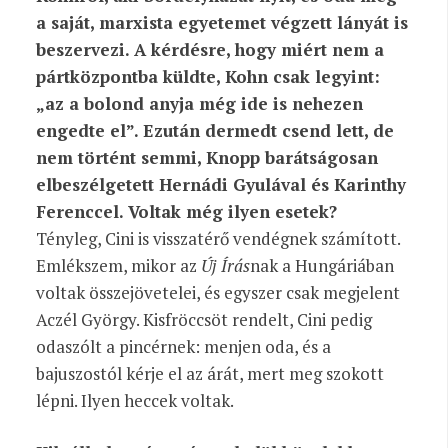
a saját, marxista egyetemet végzett lányát is
beszervezi. A kérdésre, hogy miért nem a
pártközpontba küldte, Kohn csak legyint:
„az a bolond anyja még ide is nehezen
engedte el”. Ezután dermedt csend lett, de
nem történt semmi, Knopp barátságosan
elbeszélgetett Hernádi Gyulával és Karinthy
Ferenccel. Voltak még ilyen esetek?
Tényleg, Cini is visszatérő vendégnek számított.
Emlékszem, mikor az
Új Írás
nak a Hungáriában
voltak összejövetelei, és egyszer csak megjelent
Aczél György. Kisfröccsöt rendelt, Cini pedig
odaszólt a pincérnek: menjen oda, és a
bajuszostól kérje el az árát, mert meg szokott
lépni. Ilyen heccek voltak.