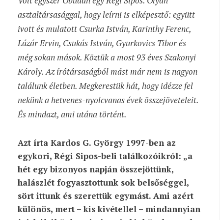
Volt egyszer Óbudán egy Régi Sipos. Olyan
asztaltársasággal, hogy leírni is elképesztő: együtt
ivott és mulatott Csurka István, Karinthy Ferenc,
Lázár Ervin, Csukás István, Gyurkovics Tibor és
még sokan mások. Köztük a most 93 éves Szakonyi
Károly. Az írótársaságból mást már nem is nagyon
találunk életben. Megkerestük hát, hogy idézze fel
nekünk a hetvenes-nyolcvanas évek összejöveteleit.
És mindazt, ami utána történt.
Azt írta Kardos G. György 1997-ben az
egykori, Régi Sipos-beli találkozóikról: „a
hét egy bizonyos napján összejöttünk,
halászlét fogyasztottunk sok belsőséggel,
sört ittunk és szerettük egymást. Ami azért
különös, mert – kis kivétellel – mindannyian