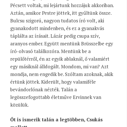
Pécsett voltak, mi lejártunk hozzájuk akkoriban.
Aztán, amikor Pestre jöttek, itt gyűltünk össze.
Bulcsu szigorú, nagyon tudatos író volt, aki
gyanakodott mindenben, és ez a gyanakvás
táplálta az írásait. Lázár pedig csupa szív,
aranyos ember. Együtt mentünk Brüsszelbe egy
író-olvasó találkozóra. Mentünk be a
repülőtérről, én az egyik ablaknál, ő valamiért
egy másiknál álldogált. Mondom, mi van? Azt
mondja, nem engedik be. Szóltam azoknak, akik
értünk jöttek. Kiderült, hogy valamiféle
bevándorlónak nézték. Talán a
legösszefogottabb életműve Ervinnek van
közülük.
Őt is ismerik talán a legtöbben, Csukás