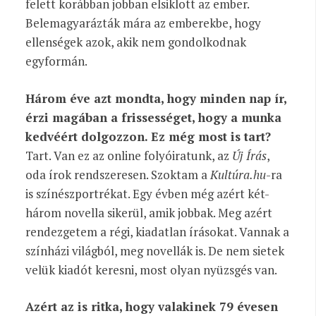
felett korábban jobban elsiklott az ember.
Belemagyarázták mára az emberekbe, hogy
ellenségek azok, akik nem gondolkodnak
egyformán.
Három éve azt mondta, hogy minden nap ír,
érzi magában a frissességet, hogy a munka
kedvéért dolgozzon. Ez még most is tart?
Tart. Van ez az online folyóiratunk, az
Új Írás
,
oda írok rendszeresen. Szoktam a
Kultúra.hu
-ra
is színészportrékat. Egy évben még azért két-
három novella sikerül, amik jobbak. Meg azért
rendezgetem a régi, kiadatlan írásokat. Vannak a
színházi világból, meg novellák is. De nem sietek
velük kiadót keresni, most olyan nyüzsgés van.
Azért az is ritka, hogy valakinek 79 évesen