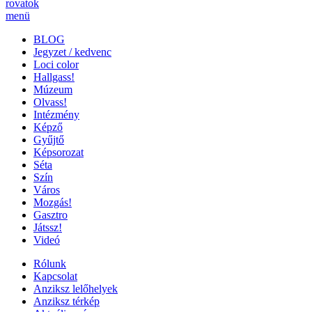
rovatok
menü
BLOG
Jegyzet / kedvenc
Loci color
Hallgass!
Múzeum
Olvass!
Intézmény
Képző
Gyűjtő
Képsorozat
Séta
Szín
Város
Mozgás!
Gasztro
Játssz!
Videó
Rólunk
Kapcsolat
Anziksz lelőhelyek
Anziksz térkép