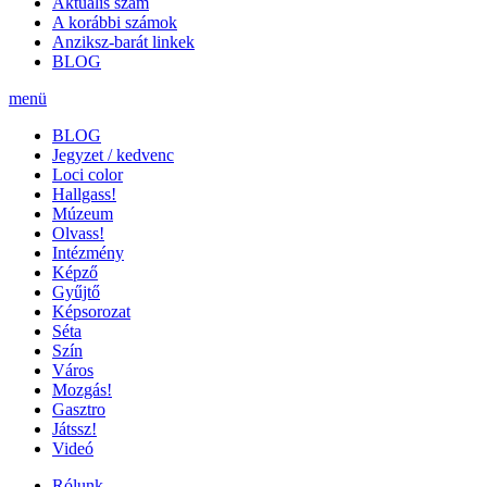
Aktuális szám
A korábbi számok
Anziksz-barát linkek
BLOG
menü
BLOG
Jegyzet / kedvenc
Loci color
Hallgass!
Múzeum
Olvass!
Intézmény
Képző
Gyűjtő
Képsorozat
Séta
Szín
Város
Mozgás!
Gasztro
Játssz!
Videó
Rólunk