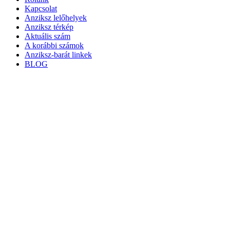
Kapcsolat
Anziksz lelőhelyek
Anziksz térkép
Aktuális szám
A korábbi számok
Anziksz-barát linkek
BLOG