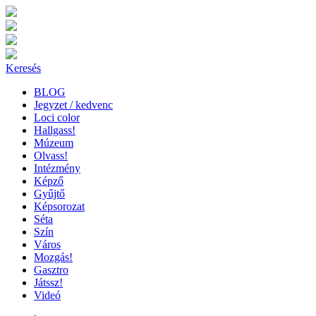
Keresés
BLOG
Jegyzet / kedvenc
Loci color
Hallgass!
Múzeum
Olvass!
Intézmény
Képző
Gyűjtő
Képsorozat
Séta
Szín
Város
Mozgás!
Gasztro
Játssz!
Videó