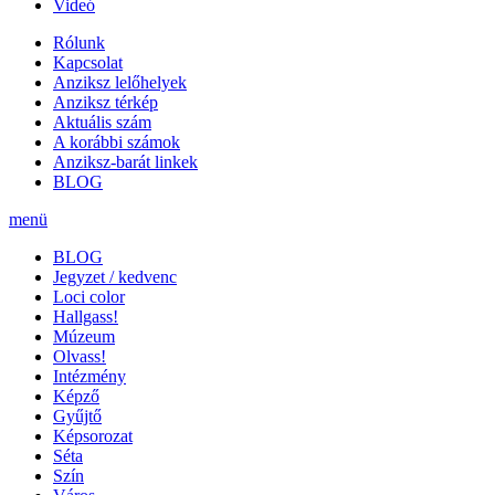
Videó
Rólunk
Kapcsolat
Anziksz lelőhelyek
Anziksz térkép
Aktuális szám
A korábbi számok
Anziksz-barát linkek
BLOG
menü
BLOG
Jegyzet / kedvenc
Loci color
Hallgass!
Múzeum
Olvass!
Intézmény
Képző
Gyűjtő
Képsorozat
Séta
Szín