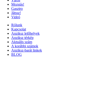
Város
Mozgás!
Gasztro
Játssz!
Videó
Rólunk
Kapcsolat
Anziksz lelőhelyek
Anziksz térkép
Aktuális szám
A korábbi számok
Anziksz-barát linkek
BLOG