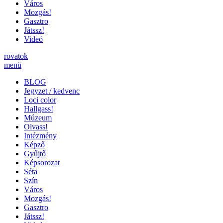
Város
Mozgás!
Gasztro
Játssz!
Videó
rovatok
menü
BLOG
Jegyzet / kedvenc
Loci color
Hallgass!
Múzeum
Olvass!
Intézmény
Képző
Gyűjtő
Képsorozat
Séta
Szín
Város
Mozgás!
Gasztro
Játssz!