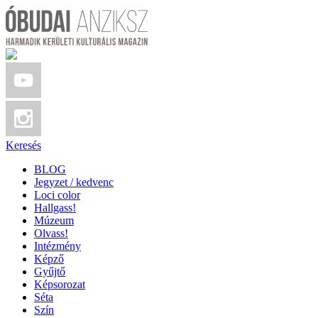
Keresés
BLOG
Jegyzet / kedvenc
Loci color
Hallgass!
Múzeum
Olvass!
Intézmény
Képző
Gyűjtő
Képsorozat
Séta
Szín